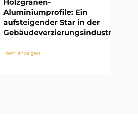
Holzgranen-
Al
Aluminiumprofile: Ein
Ak
aufsteigender Star in der
kü
Gebäudeverzierungsindustrie
Mehr
Mehr anzeigen