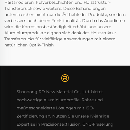
Hartanodieren, Pulverbeschichten und Holzstruktur-
Transferdruck sowie weitere. Diese Behandlungen
unterstreichen nicht nur die Ästhetik der Produkte, sondern
verbessern auch deren Funktionalität. Durch das Anodieren
wird die Korrosionsbeständigkeit erhöht, und unsere
Aluminiumprodukte eignen sich dank des Holzstruktur-
Transferdrucks für vielfältige Anwendungen mit einem
natürlichen Optik-Finish.
Shandong RD New Material Co., Ltd. bietet
hochwertige Aluminiumprofile, Rohre und
maßgeschneiderte Lösungen mit ISO-
Zertifizierung an. Nutzen Sie unsere 17-jährige
Expertise in Präzisionsextrusion, CNC-Fräserung