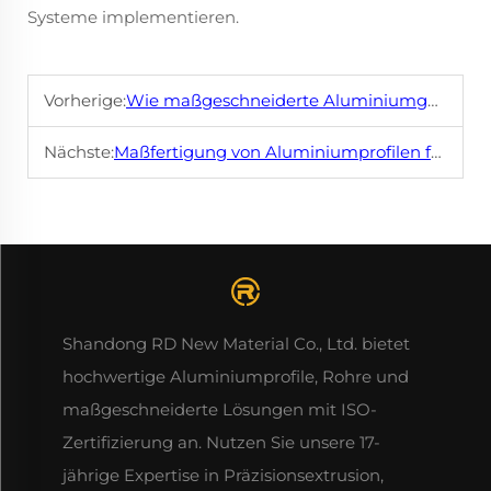
Systeme implementieren.
Vorherige:
Wie maßgeschneiderte Aluminiumgehäuse den Einsatz von Elektronik optimieren
Nächste:
Maßfertigung von Aluminiumprofilen für einzigartige Projekte
Shandong RD New Material Co., Ltd. bietet
hochwertige Aluminiumprofile, Rohre und
maßgeschneiderte Lösungen mit ISO-
Zertifizierung an. Nutzen Sie unsere 17-
jährige Expertise in Präzisionsextrusion,