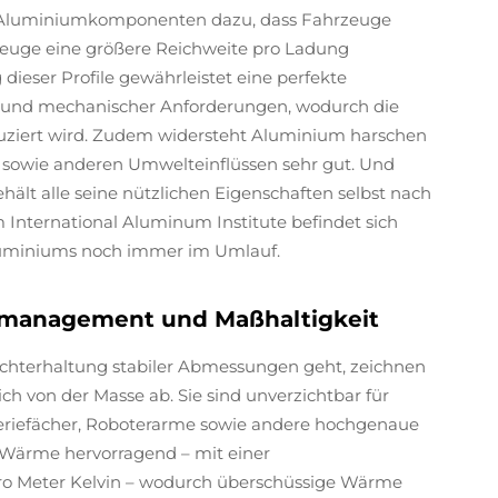
 Aluminiumkomponenten dazu, dass Fahrzeuge
rzeuge eine größere Reichweite pro Ladung
 dieser Profile gewährleistet eine perfekte
und mechanischer Anforderungen, wodurch die
uziert wird. Zudem widersteht Aluminium harschen
 sowie anderen Umwelteinflüssen sehr gut. Und
hält alle seine nützlichen Eigenschaften selbst nach
 International Aluminum Institute befindet sich
 Aluminiums noch immer im Umlauf.
emanagement und Maßhaltigkeit
hterhaltung stabiler Abmessungen geht, zeichnen
ich von der Masse ab. Sie sind unverzichtbar für
eriefächer, Roboterarme sowie andere hochgenaue
 Wärme hervorragend – mit einer
pro Meter Kelvin – wodurch überschüssige Wärme