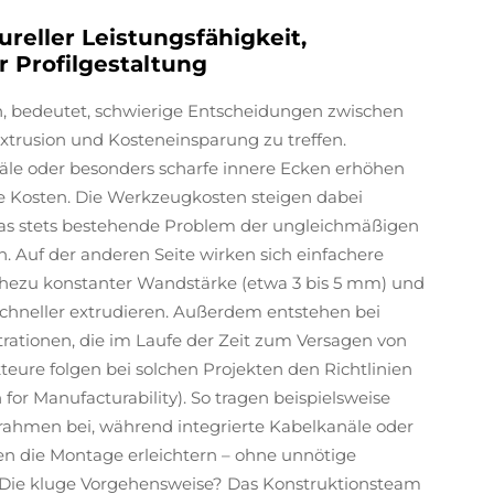
eller Leistungsfähigkeit,
r Profilgestaltung
, bedeutet, schwierige Entscheidungen zwischen
 Extrusion und Kosteneinsparung zu treffen.
le oder besonders scharfe innere Ecken erhöhen
che Kosten. Die Werkzeugkosten steigen dabei
das stets bestehende Problem der ungleichmäßigen
 Auf der anderen Seite wirken sich einfachere
nahezu konstanter Wandstärke (etwa 3 bis 5 mm) und
chneller extrudieren. Außerdem entstehen bei
ationen, die im Laufe der Zeit zum Versagen von
eure folgen bei solchen Projekten den Richtlinien
for Manufacturability). So tragen beispielsweise
rahmen bei, während integrierte Kabelkanäle oder
en die Montage erleichtern – ohne unnötige
. Die kluge Vorgehensweise? Das Konstruktionsteam