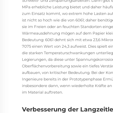
Schweiß- und Zerspanungsarbeiten. Dann gibt es
MPa erhebliche Leistung bietet und daher häufi
zum Einsatz kommt, wo extrem hohe Lasten auftr
ist nicht so hoch wie die von 6061; daher benöti
sie im Freien oder an feuchten Standorten einge
Wärmeausdehnung mögen auf dem Papier klein er
Bedeutung: 6061 dehnt sich mit etwa 23,6 Mikro
7075 einen Wert von 24,3 aufweist. Dies spielt e
die starken Temperaturschwankungen unterliege
Legierungen, da diese unter Spannungskorrosion 
Oberflächenvorbereitung sowie ein tiefes Verstän
aufbauen, von kritischer Bedeutung. Bei der Ko
Ingenieure bereits in der Prototypenphase Erm
insbesondere dann, wenn wiederholte Kräfte a
im Material auftreten.
Verbesserung der Langzeitl