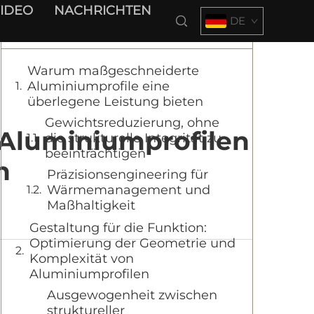
IDEO
NACHRICHTEN
DE
Inhaltsverzeichnis
Warum maßgeschneiderte
Aluminiumprofile eine
überlegene Leistung bieten
Gewichtsreduzierung, ohne
 Aluminiumprofilen
die strukturelle Integrität zu
beeinträchtigen
n
Präzisionsengineering für
Wärmemanagement und
Maßhaltigkeit
Gestaltung für die Funktion:
Optimierung der Geometrie und
Komplexität von
Aluminiumprofilen
Ausgewogenheit zwischen
struktureller