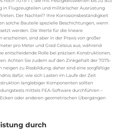
 noch 7075-T7, die mit Festigkeitswerten bis zu 503
g in Flugzeugteilen und militärischer Ausrüstung
eten. Der Nachteil? Ihre Korrosionsbeständigkeit
gen solche Bauteile spezielle Beschichtungen, wenn
setzt werden. Die Werte für die lineare
scheinen, sind aber in der Praxis von großer
meter pro Meter und Grad Celsius aus, während
ine entscheidende Rolle bei präzisen Konstruktionen,
n. Achten Sie zudem auf den Zinkgehalt der 7075-
neigen zu Rissbildung; daher sind eine sorgfältige
dnis dafür, wie sich Lasten im Laufe der Zeit
nstruktion langlebiger Komponenten sollten
üdungstests mittels FEA-Software durchführen –
n Ecken oder anderen geometrischen Übergängen
eistung durch