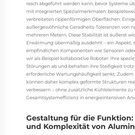
rasch abgeführt werden kann, bevor Systeme über
mit integrierten Spezialmerkmalen: beispielswe
verbreiteten rippenförmigen Oberflächen. Einige
außergewöhnliche Geradheits-Toleranzen von nur
mehreren Metern. Diese Stabilität ist äußerst wich
Erwärmung übermäßig ausdehnt – ein Aspekt, d
empfindlichen Komponenten wie Sensoren oder
wir als Beispiel kollaborative Roboter: Ihre spez
Störungen ab und behalten ihre Steifigkeit tro
erforderliche Wartungshäufigkeit senkt. Zudem 
können daher komplex geformte Strukturen realis
verbessern – ohne zusätzliche Kühlelemente zu b
Gesamtsystemeffizienz in energieintensiven A
Gestaltung für die Funktion
und Komplexität von Alumin