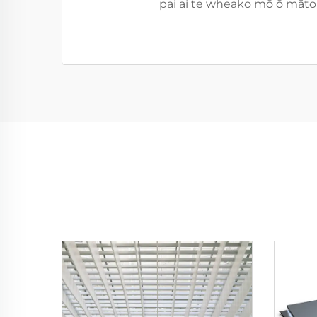
pai ai te wheako mō ō mātou 