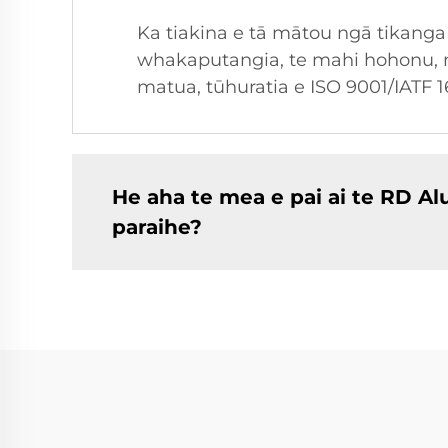
Ka tiakina e tā mātou ngā tikanga
whakaputangia, te mahi hohonu, 
matua, tūhuratia e ISO 9001/IATF 
He aha te mea e pai ai te RD 
paraihe?