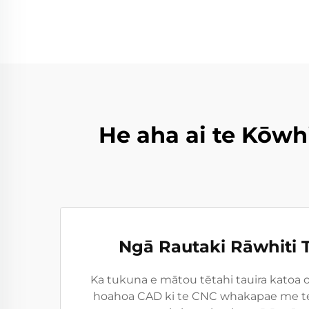
He aha ai te Kōwh
Ngā Rautaki Rāwhiti
Ka tukuna e mātou tētahi tauira katoa o
hoahoa CAD ki te CNC whakapae me te