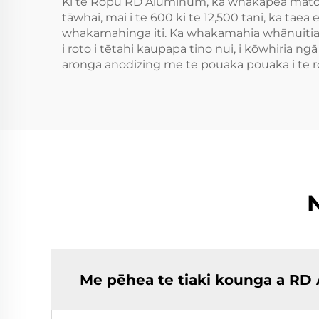
Ki te Rōpū RD Aluminum, ka whakapea mātou 
tāwhai, mai i te 600 ki te 12,500 tani, ka ta
whakamahinga iti. Ka whakamahia whānuitia n
i roto i tētahi kaupapa tino nui, i kōwhiria 
aronga anodizing me te pouaka pouaka i te r
Me pēhea te tiaki kounga a RD 