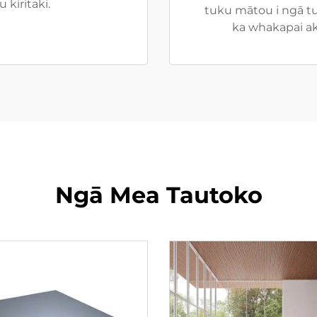
kiritaki.
tuku mātou i ngā tu
ka whakapai ake
Ngā Mea Tautoko