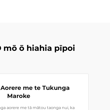
 mō ō hiahia pīpoi
 Aorere me te Tukunga
Maroke
nga aorere me tā mātou taonga nui, ka