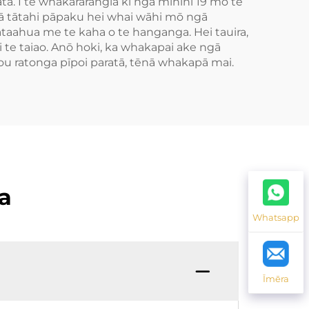
 I te whakarārangia ki ngā mīhini 19 mō te
ngā tātahi pāpaku hei whai wāhi mō ngā
taahua me te kaha o te hanganga. Hei tauira,
 te taiao. Anō hoki, ka whakapai ake ngā
ou ratonga pīpoi paratā, tēnā whakapā mai.
a
Whatsapp
Īmēra