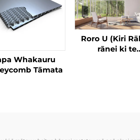
Roro U (Kiri R
rānei ki te
Whakamātau) 
apa Whakauru
Āhanga
eycomb Tāmata