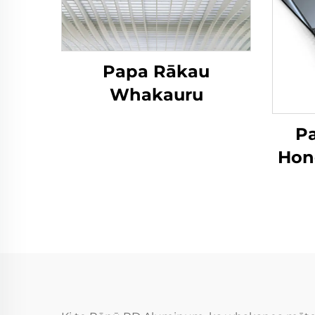
Papa Rākau
Whakauru
P
Hon