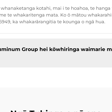
 whanaketanga kotahi, mai i te hoahoa, te hanga t
me te whakaritenga mata. Ko ō mātou whakarahi
16949, ka whakarārangitia te kounga o ngā hua.
Aluminum Group hei kōwhiringa waimarie m