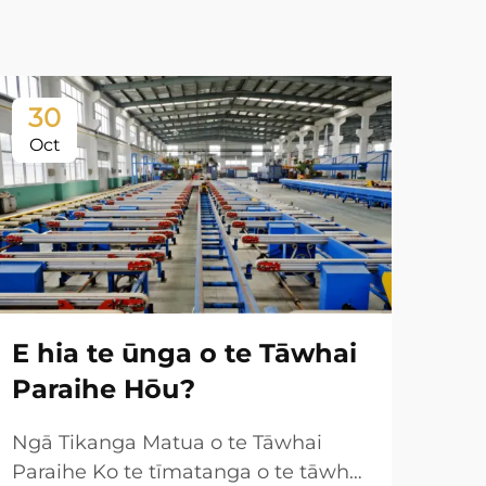
30
3
Oct
Oc
E hia te ūnga o te Tāwhai
Paraihe Hōu?
Ngā Tikanga Matua o te Tāwhai
Paraihe Ko te tīmatanga o te tāwhai