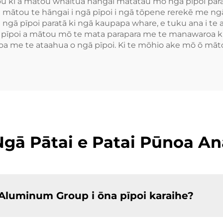
ki ā mātou whaitua hāngai matatau mō ngā pīpoi paratā.
ea e mātou te hāngai i ngā pīpoi i ngā tōpene rerekē me 
gā pīpoi paratā ki ngā kaupapa whare, e tuku ana i te a
ngā pīpoi a mātou mō te mata parapara me te manawaroa ki
oa me te ataahua o ngā pīpoi. Ki te mōhio ake mō ō māt
Ngā Pātai e Patai Pūnoa An
Aluminum Group i ōna pīpoi karaihe?