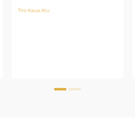
Kaupapa Parahi Pēhea te Whaihua
Tiro Kaua Atu
o te Kōwhiringa Kaiwhakarato ki te
Kiko o te Parahi me ngā Hua o te
Kaupapa Ina kōwhiri ngā
kamupene i ngā kaiwhakarato hē,
he nui ngā raru e pa ana ki ngā
matapae i ngā kaupapa parahi. Ki te
titiro...