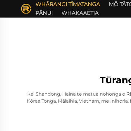
WHĀRANGI TĪMATANGA
MŌ TĀT
PĀNUI
WHAKAAETIA
Tūran
Kei Shandong, Haina te matua nohonga o RD 
Kōrea Tonga, Mālaihia, Vietnam, me Inihoria.