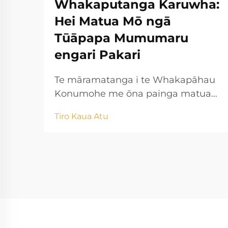
Whakaputanga Karuwha:
Hei Matua Mō ngā
Tūāpapa Mumumaru
engari Pakari
Te māramatanga i te Whakapāhau
Konumohe me ōna painga matua
He aha te Whakapāhau
Tiro Kaua Atu
Konumohe? Ko ngā kaupapa o te
tukanga Ko te tukanga
whakawātea konumohe e tango
ana i te konumohe raw, ā, e hanga
ana i te reira ki ngā momo momo
āhua matatini mā te akiaki i ngā
kōpae wera i roto i...