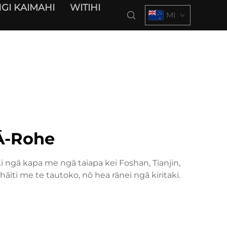
GI KAIMAHI
WITIHI
MI
Ā-Rohe
ngā kapa me ngā taiapa kei Foshan, Tianjin,
iti me te tautoko, nō hea rānei ngā kiritaki.