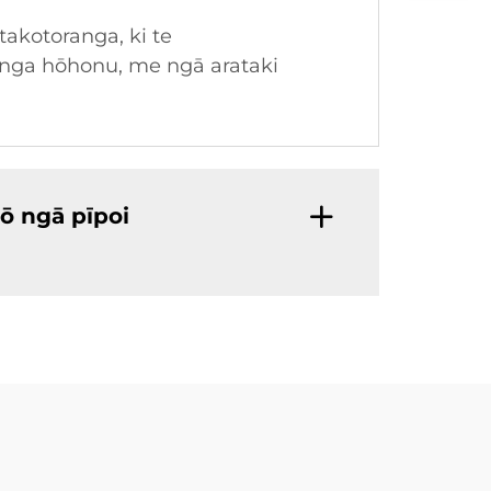
akotoranga, ki te
nga hōhonu, me ngā arataki
ō ngā pīpoi