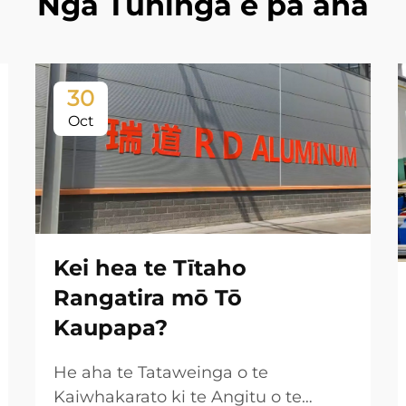
Ngā Tuhinga e pā ana
30
Oct
Kei hea te Tītaho
Rangatira mō Tō
Kaupapa?
He aha te Tataweinga o te
Kaiwhakarato ki te Angitu o te