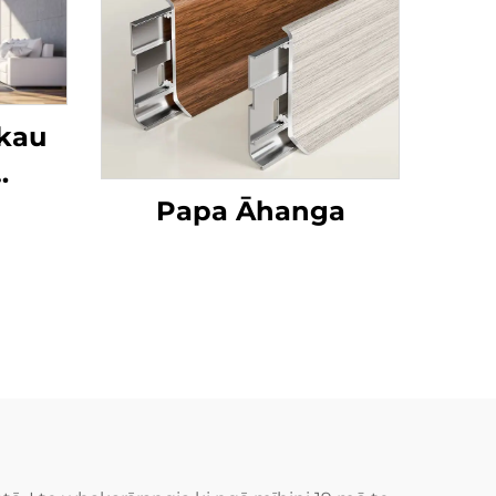
ākau
Rori
Papa Āhanga