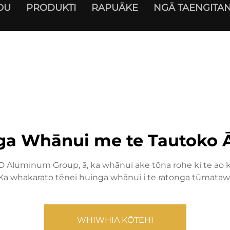
OU
PRODUKTI
RAPUĀKE
NGĀ TAENGITAN
ga Whānui me te Tautoko 
Aluminum Group, ā, ka whānui ake tōna rohe ki te ao ki 
 Ka whakarato tēnei huinga whānui i te ratonga tūmatawhā
WHIWHIA KŌTEHI