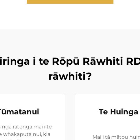
iringa i te Rōpū Rāwhiti RD
rāwhiti?
 Tūmatanui
Te Huinga
 ngā ratonga mai i te
 whakaputa nui, kia
Mai i tā mātou hui