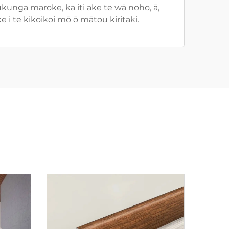
kunga maroke, ka iti ake te wā noho, ā,
 i te kikoikoi mō ō mātou kiritaki.