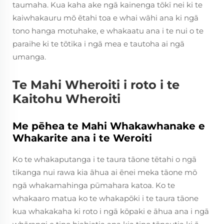
taumaha. Kua kaha ake ngā kainenga tōkī nei ki te
kaiwhakauru mō ētahi toa e whai wāhi ana ki ngā
tono hanga motuhake, e whakaatu ana i te nui o te
paraihe ki te tōtika i ngā mea e tautoha ai ngā
umanga.
Te Mahi Wheroiti i roto i te
Kaitohu Wheroiti
Me pēhea te Mahi Whakawhanake e
Whakarite ana i te Weroiti
Ko te whakaputanga i te taura tāone tētahi o ngā
tikanga nui rawa kia āhua ai ēnei meka tāone mō
ngā whakamahinga pūmahara katoa. Ko te
whakaaro matua ko te whakapōki i te taura tāone
kua whakakaha ki roto i ngā kōpaki e āhua ana i ngā