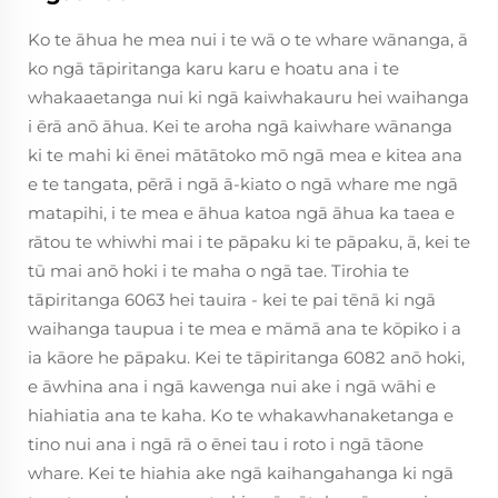
Ko te āhua he mea nui i te wā o te whare wānanga, ā
ko ngā tāpiritanga karu karu e hoatu ana i te
whakaaetanga nui ki ngā kaiwhakauru hei waihanga
i ērā anō āhua. Kei te aroha ngā kaiwhare wānanga
ki te mahi ki ēnei mātātoko mō ngā mea e kitea ana
e te tangata, pērā i ngā ā-kiato o ngā whare me ngā
matapihi, i te mea e āhua katoa ngā āhua ka taea e
rātou te whiwhi mai i te pāpaku ki te pāpaku, ā, kei te
tū mai anō hoki i te maha o ngā tae. Tirohia te
tāpiritanga 6063 hei tauira - kei te pai tēnā ki ngā
waihanga taupua i te mea e māmā ana te kōpiko i a
ia kāore he pāpaku. Kei te tāpiritanga 6082 anō hoki,
e āwhina ana i ngā kawenga nui ake i ngā wāhi e
hiahiatia ana te kaha. Ko te whakawhanaketanga e
tino nui ana i ngā rā o ēnei tau i roto i ngā tāone
whare. Kei te hiahia ake ngā kaihangahanga ki ngā