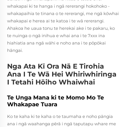
whakapai ki te hanga i ngā rererangi hokohoko -
whakapaihia te tinana o te rererangi, me ngā kōwhai
whakapai e herea ai te katoa i te wā rererangi.
Ahakoa he uaua tonu te herekai ake i te pakaru, ko
te nuinga o ngā inihua e whai ana i te 7xxx ina
hiahiatia ana ngā wāhi e noho ana i te pōpōkai
hāngai.
Nga Ata Kī Ora Nā E Tirohia
Ana I Te Wā Hei Whiriwhiringa
I Tetahi Hōiho Whaiwhai
Te Unga Mana ki te Momo Mo Te
Whakapae Tuara
Ko te kaha ki te kaha o te taumaha e noho pāngia
ana i ngā waahanga pērā i ngā taputapu whare me