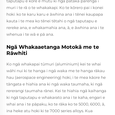
taputapu e kore e mutu ki ngā pātaka pārenga i
muri i te rā o te whakakapi. Ko te kōrero pai i konei
hoki: ko te karu karu e āwhina ana i tēnei kaupapa
kauta i te mea ko tēnei tētahi o ngā taputapu e
rereke ana, e whakamahia ana, ā, e āwhina ana i te
whenua i te wā e pā ana.
Ngā Whakaaetanga Motokā me te
Rāwhiti
Ko ngā whakapai tūmuri (aluminium) kei te whai
wāhi nui ki te hanga i ngā waka me te hanga rākau
hau (aerospace engineering) hoki, i te mea kāore he
tāngata e hiahia ana ki ngā waka taumaha, ki ngā
rererangi taumaha rānei. Kei te hiahia ngā kaihanga
ki ngā taputapu e whakarato ana i te kaha, engari e
whai ana i te pāpaku, ko te rāka ko te 5000, 6000, ā,
ina heke atu hoki ki te 7000 series alloys. Kua