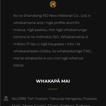
Ko te Shandong RD New Material Co., Ltd. e
whakamana ana i ngā profile alumihi
matua, ngā paerau, me ngā whakariunga
tūhono ki te mōhiotia ISO. Whakamahia ō
mātau 17 tau o ngā kaupapa i roto i te
whakawheako tūtika, te whakatikanga CNC,
me te whakarite ā-utu mō ngā whenua
katoa.
WHAKAPĀ MAI
No.2399, Tari Yuetan, Takurua Hangarau Pūtaiao
Mahi, Tāone Gaomi, Tāone Weifang, Taihape