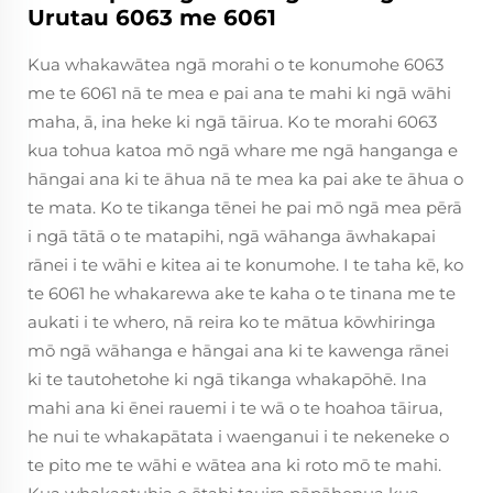
Urutau 6063 me 6061
Kua whakawātea ngā morahi o te konumohe 6063
me te 6061 nā te mea e pai ana te mahi ki ngā wāhi
maha, ā, ina heke ki ngā tāirua. Ko te morahi 6063
kua tohua katoa mō ngā whare me ngā hanganga e
hāngai ana ki te āhua nā te mea ka pai ake te āhua o
te mata. Ko te tikanga tēnei he pai mō ngā mea pērā
i ngā tātā o te matapihi, ngā wāhanga āwhakapai
rānei i te wāhi e kitea ai te konumohe. I te taha kē, ko
te 6061 he whakarewa ake te kaha o te tinana me te
aukati i te whero, nā reira ko te mātua kōwhiringa
mō ngā wāhanga e hāngai ana ki te kawenga rānei
ki te tautohetohe ki ngā tikanga whakapōhē. Ina
mahi ana ki ēnei rauemi i te wā o te hoahoa tāirua,
he nui te whakapātata i waenganui i te nekeneke o
te pito me te wāhi e wātea ana ki roto mō te mahi.