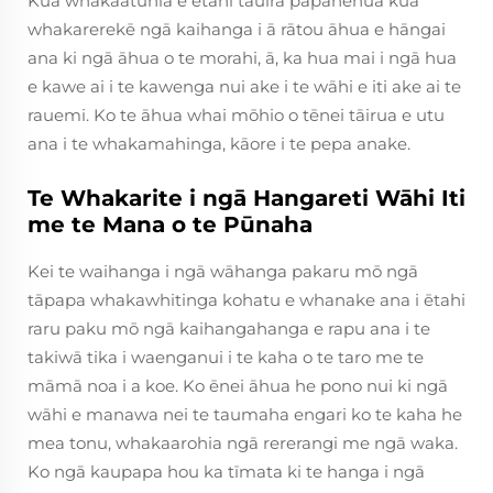
Kua whakaatuhia e ētahi tauira pāpāhenua kua
whakarerekē ngā kaihanga i ā rātou āhua e hāngai
ana ki ngā āhua o te morahi, ā, ka hua mai i ngā hua
e kawe ai i te kawenga nui ake i te wāhi e iti ake ai te
rauemi. Ko te āhua whai mōhio o tēnei tāirua e utu
ana i te whakamahinga, kāore i te pepa anake.
Te Whakarite i ngā Hangareti Wāhi Iti
me te Mana o te Pūnaha
Kei te waihanga i ngā wāhanga pakaru mō ngā
tāpapa whakawhitinga kohatu e whanake ana i ētahi
raru paku mō ngā kaihangahanga e rapu ana i te
takiwā tika i waenganui i te kaha o te taro me te
māmā noa i a koe. Ko ēnei āhua he pono nui ki ngā
wāhi e manawa nei te taumaha engari ko te kaha he
mea tonu, whakaarohia ngā rererangi me ngā waka.
Ko ngā kaupapa hou ka tīmata ki te hanga i ngā