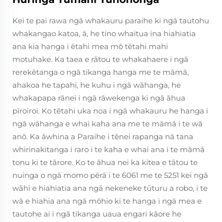
Kei te pai rawa ngā whakauru paraihe ki ngā tautohu
whakangao katoa, ā, he tino whaitua ina hiahiatia
ana kia hanga i ētahi mea mō tētahi mahi
motuhake. Ka taea e rātou te whakahaere i ngā
rerekētanga o ngā tikanga hanga me te māmā,
ahakoa he tapahi, he kuhu i ngā wāhanga, he
whakapapa rānei i ngā rāwekenga ki ngā āhua
pīroiroi. Ko tētahi uka noa i ngā whakauru he hanga i
ngā wāhanga e whai kaha ana me te māmā i te wā
anō. Ka āwhina a Paraihe i tēnei rapanga nā tana
whirinakitanga i raro i te kaha e whai ana i te māmā
tonu ki te tārore. Ko te āhua nei ka kitea e tātou te
nuinga o ngā momo pērā i te 6061 me te 5251 kei ngā
wāhi e hiahiatia ana ngā nekeneke tūturu a robo, i te
wā e hiahia ana ngā mōhio ki te hanga i ngā mea e
tautohe ai i ngā tikanga uaua engari kāore he