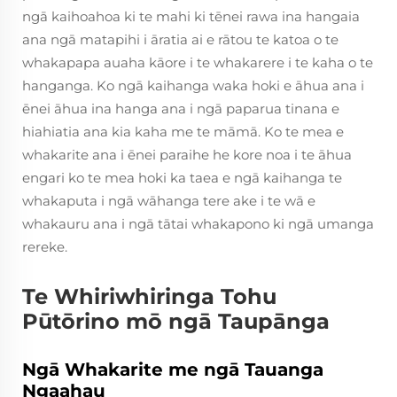
ngā kaihoahoa ki te mahi ki tēnei rawa ina hangaia
ana ngā matapihi i āratia ai e rātou te katoa o te
whakapapa auaha kāore i te whakarere i te kaha o te
hanganga. Ko ngā kaihanga waka hoki e āhua ana i
ēnei āhua ina hanga ana i ngā paparua tinana e
hiahiatia ana kia kaha me te māmā. Ko te mea e
whakarite ana i ēnei paraihe he kore noa i te āhua
engari ko te mea hoki ka taea e ngā kaihanga te
whakaputa i ngā wāhanga tere ake i te wā e
whakauru ana i ngā tātai whakapono ki ngā umanga
rereke.
Te Whiriwhiringa Tohu
Pūtōrino mō ngā Taupānga
Ngā Whakarite me ngā Tauanga
Ngaahau