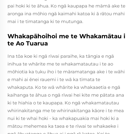
pai hoki ki te āhua. Ko ngā kaupapa he māmā ake te
aronga ina mōhio ngā kaimahi katoa ki ā rātou mahi
mai i te timatanga ki te mutunga.
Whakapāhoihoi me te Whakamātau i
te Ao Tuarua
Ina tōa koe ki ngā rīwai paraihe, ka tāngia e ngā
inihua te whārite me te whakamatautau i te ao
mōhiotia ka tuku iho i te māramatanga ake i te wāhi
e mahi ai ēnei rauemi i te wā ka tīmata te
whakaputa. Ko te wā whārite ka whakaaetia e ngā
kaihanga te āhua o ngā rīwai hei kite me pātata ana
ki te hiahia o te kaupapa. Ko ngā whakamatautau
whirinakitanga me te whirinakitanga kāore i te mea
nui ki te whai hoki - ka whakapuakia mai hoki ki a
mātou mehemea ka taea e te rīwai te whakaeke i
ngā āhuatanga e āhua ai i ngā rā katoa. Kei te