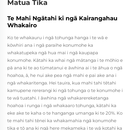
Matua Tika
Te Mahi Ngātahi ki ngā Kairangahau
Whakairo
Ko te whakauru i ngā tohunga hanga i te wā e
kōwhiri ana i ngā paraihe konumohe ka
whakatupeka ngā hua mai i ngā kaupapa
konumohe. Kātahi ka whai ngā mātanga i te mōhio e
pā ana ki te ao tūmatanui e āwhina ai i te āhua o ngā
hoahoa, ā, he nui ake pea ngā mahi e pai ake ana i
ngā whakaritenga. Hei tauira, kua mahi tahi tētahi
kamupene rererangi ki ngā tohunga o te konumohe i
te wā tuatahi. I āwhina ngā whakarereketanga
hoahoa i runga i ngā whakaaro tohunga, kātahi ka
eke ake te kaha o te hanganga umanga ki te 20%. Ko
te mahi tahi tēnei ka whakamahia ngā konumohe
tika e tō ana ki ngā here mekameka i te wā kotahi ka