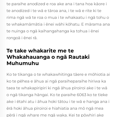
te paraihe anodized e roa ake ana i tana hoa kāore i
te anodized i te wā e tāroa ana, i te wā e rite ki te
rima ngā wā te roa o mua i te whakaatu i ngā tohu o
te whakamāmātia i ēnei wāhi kōhatu. E mārama ana
te nuinga o ngā kaihangahanga ka tohua i ēnei
rongoā i ēnei rā.
Te take whakarite me te
Whakahauanga o ngā Rautaki
Muhumuhu
Ko te tikanga o te whakawhitinga tāere e mōhiotia ai
ko te pēhea e āhua ai ngā paraiheparaihe hiriwa ka
taea te whakapiripiri ki ngā āhua pīroiroi ake i te wā
o ngā tikanga hāngai. Ko te paraihe 6063 ko te tīeke
ake i ētahi atu i āhua hoki tātou i te wā e hanga ana i
ērā hoki āhua pīroiroi e hiahiatia ana mō ngā mea
pērā i ngā whare me ngā waka. Kei te pōwhiri ake