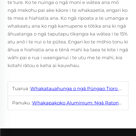
te ture. Ko te nuinga o ngā moni e wātea ana mō
ngā mekohu pai ake kāore i te whakaaetia, engari ko
te mea e hiahiatia ana. Ko ngā ripoata a te umanga e
whakaatu ana ko ngā kamupene e tōtika ana ki ngā
āhuatanga o ngā taputapu tikangia ka wātea i te 15%
atu anō i te nui o te pūtea. Engari ko te mōhio tonu ki
āhua e hiahiatia ana e tēnā mahi ka taea te kite i ngā
wāhi pai e rua i waenganui i te utu me te mahi, kia
kotahi rātou e kaha ai kauwhau.
Tuarua :
Whakatauahunga o ngā Pūngao Tioro Whakamaharatanga i te Kōmihana Whakapuaki
Panuku :
Whakapakoko Aluminium: Ngā Ratonga Nui kei roto i te Hangaiwhenua Hīkaroa