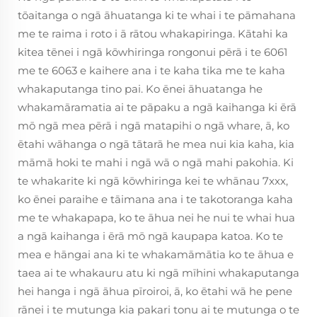
tōaitanga o ngā āhuatanga ki te whai i te pāmahana
me te raima i roto i ā rātou whakapiringa. Kātahi ka
kitea tēnei i ngā kōwhiringa rongonui pērā i te 6061
me te 6063 e kaihere ana i te kaha tika me te kaha
whakaputanga tino pai. Ko ēnei āhuatanga he
whakamāramatia ai te pāpaku a ngā kaihanga ki ērā
mō ngā mea pērā i ngā matapihi o ngā whare, ā, ko
ētahi wāhanga o ngā tātarā he mea nui kia kaha, kia
māmā hoki te mahi i ngā wā o ngā mahi pakohia. Ki
te whakarite ki ngā kōwhiringa kei te whānau 7xxx,
ko ēnei paraihe e tāimana ana i te takotoranga kaha
me te whakapapa, ko te āhua nei he nui te whai hua
a ngā kaihanga i ērā mō ngā kaupapa katoa. Ko te
mea e hāngai ana ki te whakamāmātia ko te āhua e
taea ai te whakauru atu ki ngā mīhini whakaputanga
hei hanga i ngā āhua pīroiroi, ā, ko ētahi wā he pene
rānei i te mutunga kia pakari tonu ai te mutunga o te