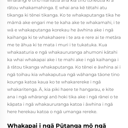
whārangi e tino hiahiatia ana kia tino tōneutia ki ā
rātou whakamahinga. E whai ana kē tētahi atu
tikanga ki tēnei tikanga. Ko te whakaputanga tika he
māmā ake engari me te kaha ake te whakamahi, i te
wā e whakaputanga korekau he āwhina ake i ngā
kaihanga ki te whakahaere i te ara e rere ai te metāra
me te āhua ki te mata i muri i te tukatuka. Kua
whakaaturia e ngā whakaururanga ahumoni kātahi
ka whai whakapai ake i te mahi ake i ngā kaihanga i
ā rātou tikanga whakaputanga. Ko tēnei e āwhina ai i
ngā toihau kia whakaputua ngā wāhanga tāone tino
kounga katoa kaua ko te whakarereke i ngā
whakaritenga. Ā, kia piki haere te hangarau, e kite
ana i ngā whārangi anō hoki tika ake i ngā rānei o te
kāpata i ngā whakaururanga katoa i āwhina i ngā
here herekau katoa o ngā umanga rereke.
Whakapai i ngā Pūtanga mō ngā