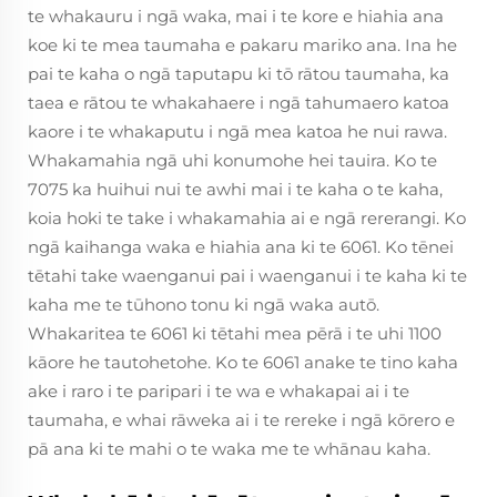
te whakauru i ngā waka, mai i te kore e hiahia ana
koe ki te mea taumaha e pakaru mariko ana. Ina he
pai te kaha o ngā taputapu ki tō rātou taumaha, ka
taea e rātou te whakahaere i ngā tahumaero katoa
kaore i te whakaputu i ngā mea katoa he nui rawa.
Whakamahia ngā uhi konumohe hei tauira. Ko te
7075 ka huihui nui te awhi mai i te kaha o te kaha,
koia hoki te take i whakamahia ai e ngā rererangi. Ko
ngā kaihanga waka e hiahia ana ki te 6061. Ko tēnei
tētahi take waenganui pai i waenganui i te kaha ki te
kaha me te tūhono tonu ki ngā waka autō.
Whakaritea te 6061 ki tētahi mea pērā i te uhi 1100
kāore he tautohetohe. Ko te 6061 anake te tino kaha
ake i raro i te paripari i te wa e whakapai ai i te
taumaha, e whai rāweka ai i te rereke i ngā kōrero e
pā ana ki te mahi o te waka me te whānau kaha.