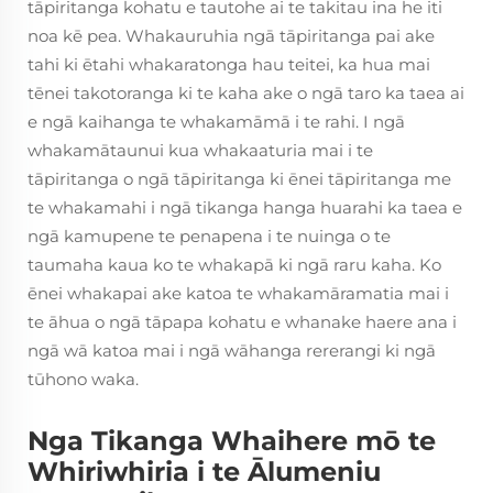
tāpiritanga kohatu e tautohe ai te takitau ina he iti
noa kē pea. Whakauruhia ngā tāpiritanga pai ake
tahi ki ētahi whakaratonga hau teitei, ka hua mai
tēnei takotoranga ki te kaha ake o ngā taro ka taea ai
e ngā kaihanga te whakamāmā i te rahi. I ngā
whakamātaunui kua whakaaturia mai i te
tāpiritanga o ngā tāpiritanga ki ēnei tāpiritanga me
te whakamahi i ngā tikanga hanga huarahi ka taea e
ngā kamupene te penapena i te nuinga o te
taumaha kaua ko te whakapā ki ngā raru kaha. Ko
ēnei whakapai ake katoa te whakamāramatia mai i
te āhua o ngā tāpapa kohatu e whanake haere ana i
ngā wā katoa mai i ngā wāhanga rererangi ki ngā
tūhono waka.
Nga Tikanga Whaihere mō te
Whiriwhiria i te Ālumeniu