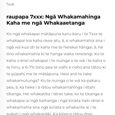
hua.
raupapa 7xxx: Ngā Whakamahinga
Kaha me ngā Whakaaetanga
Ko ngā whakapai mātāpuna karu-karu i te 7xxx te
whakapai kia kaha rawa atu, ā, e whakamahia ana i
ngā wā kua oti te kaha me te herekai hāngai, ā, he
tino whakamahia ki te hanga waka rererangi. Ko te
kaha o ēnei whakapai i te nuinga o te wā i te kaha o
te hinu, e 6-7% tonu pea te wāhi e noho ana tātou ki
te pūpahi me te mātāpuna. Heoi anō te take
whakamutunga? Ko te nuinga o te wā ka pakaru
pea, ā, ka heke i ā rātou whakamahinga i ētahi
tikanga. Hei whakatika i tēnei take, ko te tikanga e
whakapai ai ngā kaihanga i ngā kiriata tiaki rānei e
whakamahia ana ngā kiriata e whakarite ai i te
aukati i ngā whakapāki. Ka kitea e tātou ēnei