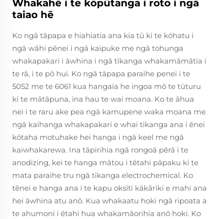
Whakahē i te kōpūtanga i roto i ngā
taiao hē
Ko ngā tāpapa e hiahiatia ana kia tū ki te kōhatu i
ngā wāhi pēnei i ngā kaipuke me ngā tohunga
whakapakari i āwhina i ngā tikanga whakamāmātia i
te rā, i te pō hui. Ko ngā tāpapa paraihe penei i te
5052 me te 6061 kua hangaia he ingoa mō te tūturu
ki te mātāpuna, ina hau te wai moana. Ko te āhua
nei i te raru ake pea ngā kamupene waka moana me
ngā kaihanga whakapakari e whai tikanga ana i ēnei
kōtaha motuhake hei hanga i ngā keel me ngā
kaiwhakarewa. Ina tāpirihia ngā rongoā pērā i te
anodizing, kei te hanga mātou i tētahi pāpaku ki te
mata paraihe tru ngā tikanga electrochemical. Ko
tēnei e hanga ana i te kapu oksīti kākāriki e mahi ana
hei āwhina atu anō. Kua whakaatu hoki ngā ripoata a
te ahumoni i ētahi hua whakamāorihia anō hoki. Ko