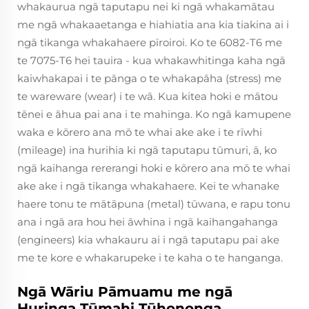
whakaurua ngā taputapu nei ki ngā whakamātau
me ngā whakaaetanga e hiahiatia ana kia tiakina ai i
ngā tikanga whakahaere pīroiroi. Ko te 6082-T6 me
te 7075-T6 hei tauira - kua whakawhitinga kaha ngā
kaiwhakapai i te pānga o te whakapāha (stress) me
te wareware (wear) i te wā. Kua kitea hoki e mātou
tēnei e āhua pai ana i te mahinga. Ko ngā kamupene
waka e kōrero ana mō te whai ake ake i te rīwhi
(mileage) ina hurihia ki ngā taputapu tūmuri, ā, ko
ngā kaihanga rererangi hoki e kōrero ana mō te whai
ake ake i ngā tikanga whakahaere. Kei te whanake
haere tonu te mātāpuna (metal) tūwana, e rapu tonu
ana i ngā ara hou hei āwhina i ngā kaihangahanga
(engineers) kia whakauru ai i ngā taputapu pai ake
me te kore e whakarupeke i te kaha o te hanganga.
Ngā Wāriu Pāmuamu me ngā
Huringa Tūmahi Tūhononga