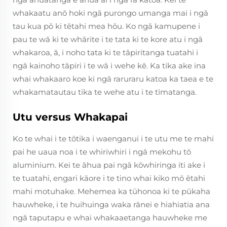
whakaatu anō hoki ngā purongo umanga mai i ngā
tau kua pō ki tētahi mea hōu. Ko ngā kamupene i
pau te wā ki te whārite i te tata ki te kore atu i ngā
whakaroa, ā, i noho tata ki te tāpiritanga tuatahi i
ngā kainoho tāpiri i te wā i wehe kē. Ka tika ake ina
whai whakaaro koe ki ngā raruraru katoa ka taea e te
whakamatautau tika te wehe atu i te tīmatanga.
Utu versus Whakapai
Ko te whai i te tōtika i waenganui i te utu me te mahi
pai he uaua noa i te whiriwhiri i ngā mekohu tō
aluminium. Kei te āhua pai ngā kōwhiringa iti ake i
te tuatahi, engari kāore i te tino whai kiko mō ētahi
mahi motuhake. Mehemea ka tūhonoa ki te pūkaha
hauwheke, i te huihuinga waka rānei e hiahiatia ana
ngā taputapu e whai whakaaetanga hauwheke me