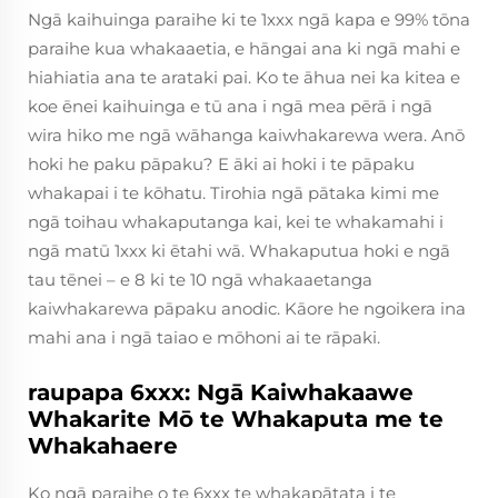
Ngā kaihuinga paraihe ki te 1xxx ngā kapa e 99% tōna
paraihe kua whakaaetia, e hāngai ana ki ngā mahi e
hiahiatia ana te arataki pai. Ko te āhua nei ka kitea e
koe ēnei kaihuinga e tū ana i ngā mea pērā i ngā
wira hiko me ngā wāhanga kaiwhakarewa wera. Anō
hoki he paku pāpaku? E āki ai hoki i te pāpaku
whakapai i te kōhatu. Tirohia ngā pātaka kimi me
ngā toihau whakaputanga kai, kei te whakamahi i
ngā matū 1xxx ki ētahi wā. Whakaputua hoki e ngā
tau tēnei – e 8 ki te 10 ngā whakaaetanga
kaiwhakarewa pāpaku anodic. Kāore he ngoikera ina
mahi ana i ngā taiao e mōhoni ai te rāpaki.
raupapa 6xxx: Ngā Kaiwhakaawe
Whakarite Mō te Whakaputa me te
Whakahaere
Ko ngā paraihe o te 6xxx te whakapātata i te