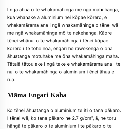
I ngā āhua o te whakamāhinga me ngā mahi hanga,
kua whanake a aluminium hei kōpae kōrero, e
whakamārama ana i ngā whakamāhinga o tēnei wā
me ngā whakamāhinga mō te nekehanga. Kāore
tēnei whānui o te whakamāhinga i tēnei kōpae
kōrero i te tohe noa, engari he rāwekenga o ōna
āhuatanga motuhake me ōna whakamāhinga maha.
Tātaiā tātou ake i ngā take e whakamārama ana i te
nui o te whakamāhinga o aluminium i ēnei āhua e
rua.
Māma Engari Kaha
Ko tēnei āhuatanga o aluminium te iti o tana pākaro.
I tēnei wā, ko tana pākaro he 2.7 g/cm³, ā, he toru
hāngā te pākaro o te aluminium i te pākaro o te