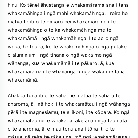
hinu. Ko tēnei āhuatanga e whakamārama ana i tana
whakamāhinga i ngā mahi whakamāhinga, i reira he
matua te iti o te pākaro hei whakamārama i te
whakamāhinga o te kaiwhakamāhinga me te
whakamāmā i ngā whakamāhinga. I te ao o ngā
waka, he tauira, ko te whakamāhinga o ngā pūtake
o aluminium i ngā tinana o ngā waka me ngā
wāhanga, kua whakamāmā i te pākaro, ā, kua
whakamārama i te whananga o ngā waka me tana
whakamāmā.
Ahakoa tōna iti o te kaha, he mātua te kaha o te
aharoma, ā, inā hoki i te whakamātau i ngā wāhanga
pērā i te magnesiamu, te silikoni, i te kōpara. Ko ngā
whakamātau nei e whakapai ake ana i ngā taumata
o te aharoma, ā, e mau tonu ana i tōna iti o te
mātua, nā reira he rākau pai mō ngā whakamātautau