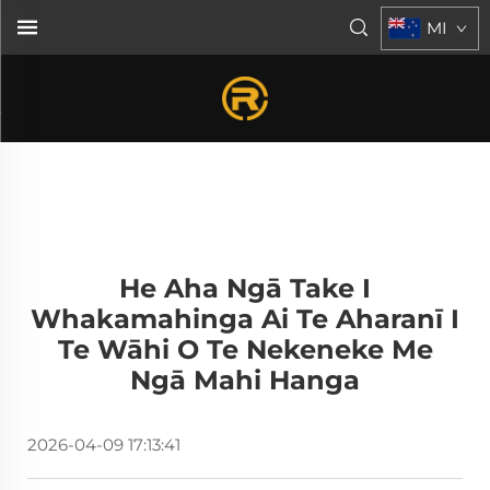
MI
He Aha Ngā Take I
Whakamahinga Ai Te Aharanī I
Te Wāhi O Te Nekeneke Me
Ngā Mahi Hanga
2026-04-09 17:13:41