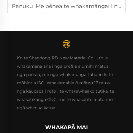
Panuku :
Me pēhea te whakamāngai i ngā utu ki ngā whakamātautau pūpū hōiho kia pai ake
Ko te Shandong RD New Material Co., Ltd. e
whakamana ana i ngā profile alumihi matua,
ngā paerau, me ngā whakariunga tūhono ki te
mōhiotia ISO. Whakamahia ō mātau 17 tau o
ngā kaupapa i roto i te whakawheako tūtika, te
whakatikanga CNC, me te whakarite ā-utu mō
ngā whenua katoa.
WHAKAPĀ MAI