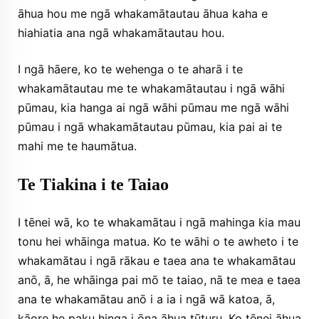
āhua hou me ngā whakamātautau āhua kaha e
hiahiatia ana ngā whakamātautau hou.
I ngā hāere, ko te wehenga o te aharā i te
whakamātautau me te whakamātautau i ngā wāhi
pūmau, kia hanga ai ngā wāhi pūmau me ngā wāhi
pūmau i ngā whakamātautau pūmau, kia pai ai te
mahi me te haumātua.
Te Tiakina i te Taiao
I tēnei wā, ko te whakamātau i ngā mahinga kia mau
tonu hei whāinga matua. Ko te wāhi o te awheto i te
whakamātau i ngā rākau e taea ana te whakamātau
anō, ā, he whāinga pai mō te taiao, nā te mea e taea
ana te whakamātau anō i a ia i ngā wā katoa, ā,
kāore he paku hinga i ōna āhua tūturu. Ko tēnei āhua