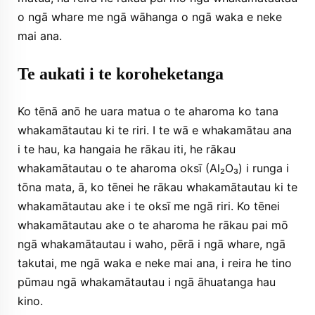
o ngā whare me ngā wāhanga o ngā waka e neke
mai ana.
Te aukati i te koroheketanga
Ko tēnā anō he uara matua o te aharoma ko tana
whakamātautau ki te riri. I te wā e whakamātau ana
i te hau, ka hangaia he rākau iti, he rākau
whakamātautau o te aharoma oksī (Al₂O₃) i runga i
tōna mata, ā, ko tēnei he rākau whakamātautau ki te
whakamātautau ake i te oksī me ngā riri. Ko tēnei
whakamātautau ake o te aharoma he rākau pai mō
ngā whakamātautau i waho, pērā i ngā whare, ngā
takutai, me ngā waka e neke mai ana, i reira he tino
pūmau ngā whakamātautau i ngā āhuatanga hau
kino.