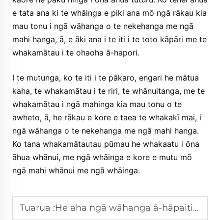
e tata ana ki te whāinga e piki ana mō ngā rākau kia
mau tonu i ngā wāhanga o te nekehanga me ngā
mahi hanga, ā, e āki ana i te iti i te toto kāpāri me te
whakamātau i te ohaoha ā-hapori.
I te mutunga, ko te iti i te pākaro, engari he mātua
kaha, te whakamātau i te riri, te whānuitanga, me te
whakamātau i ngā mahinga kia mau tonu o te
awheto, ā, he rākau e kore e taea te whakakī mai, i
ngā wāhanga o te nekehanga me ngā mahi hanga.
Ko tana whakamātautau pūmau he whakaatu i ōna
āhua whānui, me ngā whāinga e kore e mutu mō
ngā mahi whānui me ngā whāinga.
Tuarua :
He aha ngā wāhanga ā-hāpaiti o te awherā e whakamāngai ana i te hāngaitanga o te whanonga