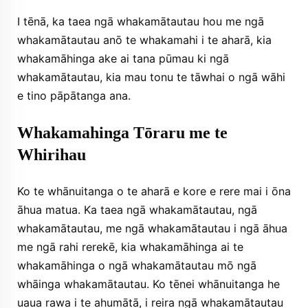
I tēnā, ka taea ngā whakamātautau hou me ngā
whakamātautau anō te whakamahi i te aharā, kia
whakamāhinga ake ai tana pūmau ki ngā
whakamātautau, kia mau tonu te tāwhai o ngā wāhi
e tino pāpātanga ana.
Whakamahinga Tōraru me te
Whirihau
Ko te whānuitanga o te aharā e kore e rere mai i ōna
āhua matua. Ka taea ngā whakamātautau, ngā
whakamātautau, me ngā whakamātautau i ngā āhua
me ngā rahi rerekē, kia whakamāhinga ai te
whakamāhinga o ngā whakamātautau mō ngā
whāinga whakamātautau. Ko tēnei whānuitanga he
uaua rawa i te ahumātā, i reira ngā whakamātautau