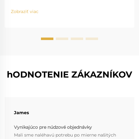
Zobraziť viac
hODNOTENIE ZÁKAZNÍKOV
James
Vynikajúco pre núdzové objednávky
Mali sme naléhavú potrebu po mierne našitých