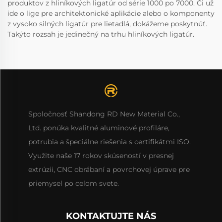
produktov z hliníkových ligatúr od série 1000 po 7000. Či už
ide o lige pre architektonické aplikácie alebo o komponenty
z vysoko silných ligatúr pre lietadlá, dokážeme poskytnúť.
Takýto rozsah je jedinečný na trhu hliníkových ligatúr.
Spoločnosť Shandong RD New Material Co.,
Ltd. ponúka kvalitné aluminové profiláre,
potrubia a špeciálne riešenia s certifikátmi ISO.
Využite naše 17 rokov skúseností v presnej
extrúzii, CNC obrábaní a povrchovej úprave pre
priemysel po celom svete.
KONTAKTUJTE NÁS