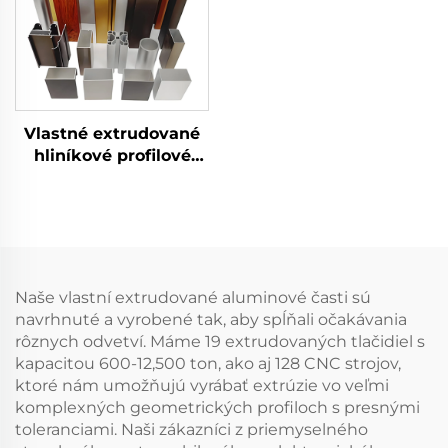
Vlastné extrudované
hliníkové profilové
útvary
Naše vlastní extrudované aluminové časti sú
navrhnuté a vyrobené tak, aby spĺňali očakávania
rôznych odvetví. Máme 19 extrudovaných tlačidiel s
kapacitou 600-12,500 ton, ako aj 128 CNC strojov,
ktoré nám umožňujú vyrábať extrúzie vo veľmi
komplexných geometrických profiloch s presnými
toleranciami. Naši zákazníci z priemyselného