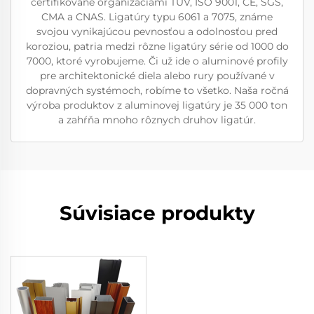
certifikované organizáciami TUV, ISO 9001, CE, SGS,
CMA a CNAS. Ligatúry typu 6061 a 7075, známe
svojou vynikajúcou pevnosťou a odolnosťou pred
koroziou, patria medzi rôzne ligatúry série od 1000 do
7000, ktoré vyrobujeme. Či už ide o aluminové profily
pre architektonické diela alebo rury používané v
dopravných systémoch, robíme to všetko. Naša ročná
výroba produktov z aluminovej ligatúry je 35 000 ton
a zahŕňa mnoho rôznych druhov ligatúr.
Súvisiace produkty