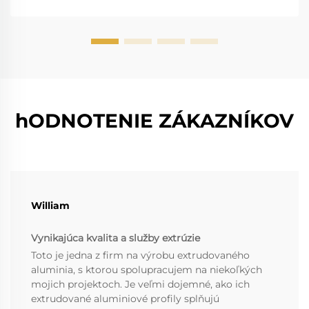
hODNOTENIE ZÁKAZNÍKOV
William
Vynikajúca kvalita a služby extrúzie
Toto je jedna z firm na výrobu extrudovaného
aluminia, s ktorou spolupracujem na niekoľkých
mojich projektoch. Je veľmi dojemné, ako ich
extrudované aluminiové profily splňujú