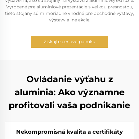
vybavenia, ako sú stojany na výstavu z aluminiovej extrúzie.
Vyrobené pre aluminiové prezentácie s veľkou presnosťou,
tieto stojany sú mimoriadne vhodné pre obchodné výstavy,
výstavy a iné akcie.
Získajte cenovú ponuku
Ovládanie výťahu z
aluminia: Ako významne
profitovali vaša podnikanie
Nekompromisná kvalita a certifikáty