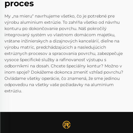
proces
My „na mieru“ navrhujeme všetko, čo je potrebné pre
výrobu aluminium extrúzie. To zahŕňa všetko od návrhu
konturu po dokončovanie povrchu. Náš pokročilý
integrovaný systém vo vlastnom domácom majetku,
vrátane inžinierskych a dizajnových kancelárií, dieľne na
výrobu matric, predchádzajúcich a nasledujúcich
extrúznych procesov a spracovania povrchu, zabezpečuje
vysoce špecifické služby a rafinovanosť výstupu s
odborníkmi na dosah. Chcete špeciálny kontur? Možno v
inom spoje? Dokážeme dokonca zmeniť vzhľad povrchu?
Ovládame všetky operácie, čo znamená, že sme jedinou
odpoveďou na všetky vaše požiadavky na aluminium
extrúziu.