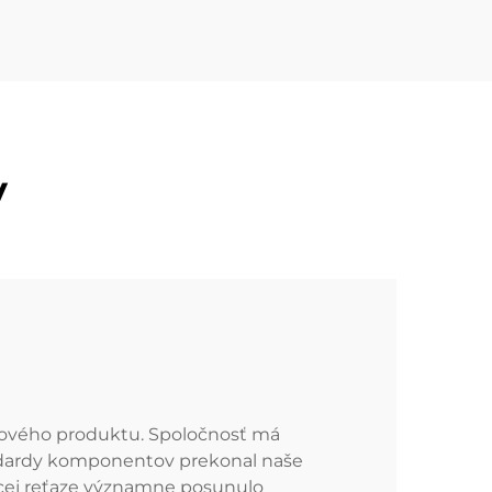
V
nového produktu. Spoločnosť má
andardy komponentov prekonal naše
acej reťaze významne posunulo