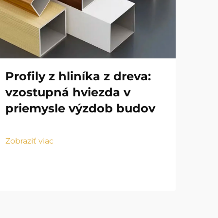
Profily z hliníka z dreva:
Výr
vzostupná hviezda v
sú
priemysle výzdob budov
tr
Zobraziť viac
Zobr