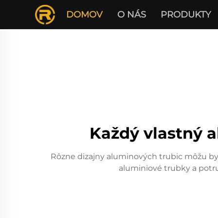
DOMOV
O NÁS
PRODUKTY
Každý vlastný 
Rôzne dizajny aluminových trubic môžu b
aluminiové trubky a potru