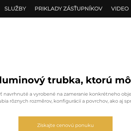
SLUŽBY
PRIKLADY ZÁSŤUPNÍKOV
VIDEO
aluminový trubka, ktorú mô
yť navrhnuté a vyrobené na zameranie konkrétneho obje
bia rôznych rozměrov, konfigurácií a povrchov, ako aj sp
Získajte cenovú ponuku