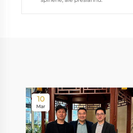
splnené, ale presiahnu.
10
Mar