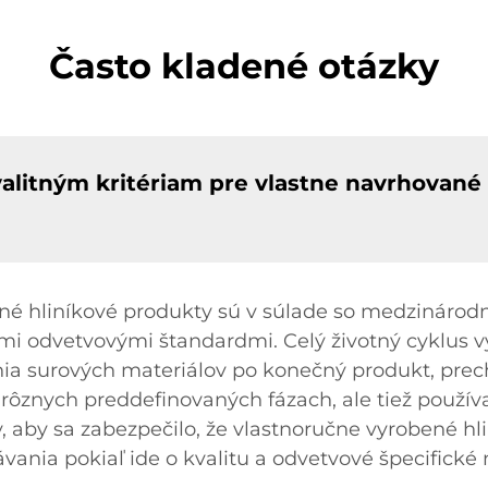
Často kladené otázky
alitným kritériam pre vlastne navrhované
é hliníkové produkty sú v súlade so medzinárodn
ími odvetvovými štandardmi. Celý životný cyklus 
nia surových materiálov po konečný produkt, prec
 rôznych preddefinovaných fázach, ale tiež pou
y, aby sa zabezpečilo, že vlastnoručne vyrobené hl
vania pokiaľ ide o kvalitu a odvetvové špecifick