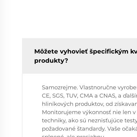
Môžete vyhovieť špecifickým kv
produkty?
Samozrejme. Vlastnoručne vyroben
CE, SGS, TUV, CMA a CNAS, a ďalš
hliníkových produktov, od získava
Monitorujeme výkonnosť nie len v
techniky, ako sú neznisťujúce test
požadované štandardy. Vaše očaká