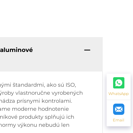
 aluminové
ými štandardmi, ako sú ISO,
výroby vlastnoručne vyrobených
WhatsApp
hádza prísnymi kontrolami.
žívame moderne hodnotenie
iníkové produkty splňujú ich
Email
é normy výkonu nebudú len