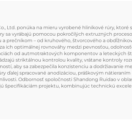
 Ltd. ponúka na mieru vyrobené hliníkové rúry, ktoré sú
ry sa vyrábajú pomocou pokročilých extruzných proceso
u a prečníkom – od kruhového, štvorcového a obdĺžnikovéh
né za ich optimálnej rovnováhy medzi pevnosťou, odolnos
káciách od autmotraktových komponentov a leteckých št
dzajú striktálnou kontrolou kvality, vrátane kontroly ro
ostí, aby sa zabezpečila konzistenciu a dodržiavanie 
úry ďalej spracované anodizáciou, práškovým nátieran
livosti. Odbornosť spoločnosti Shandong Ruidao v oblas
jú špecifikáciám projektu, kombinujúc technickú excelen