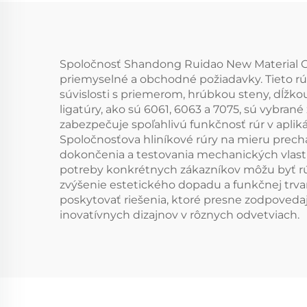
Spoločnosť Shandong Ruidao New Material Co.,
priemyselné a obchodné požiadavky. Tieto rú
súvislosti s priemerom, hrúbkou steny, dĺžko
ligatúry, ako sú 6061, 6063 a 7075, sú vybra
zabezpečuje spoľahlivú funkčnosť rúr v apli
Spoločnosťova hliníkové rúry na mieru prechá
dokončenia a testovania mechanických vlastn
potreby konkrétnych zákazníkov môžu byť r
zvýšenie estetického dopadu a funkčnej trvan
poskytovať riešenia, ktoré presne zodpoveda
inovatívnych dizajnov v rôznych odvetviach.