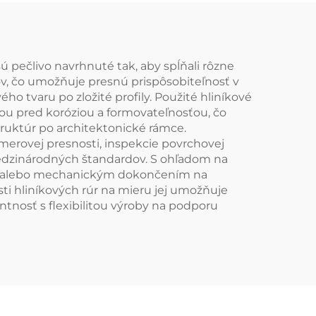
 pečlivo navrhnuté tak, aby spĺňali rôzne
v, čo umožňuje presnú prispôsobiteľnosť v
o tvaru po zložité profily. Použité hliníkové
ťou pred koróziou a formovateľnosťou, čo
ruktúr po architektonické rámce.
zmerovej presnosti, inspekcie povrchovej
medzinárodných štandardov. S ohľadom na
ím alebo mechanickým dokončením na
ti hliníkových rúr na mieru jej umožňuje
tnosť s flexibilitou výroby na podporu