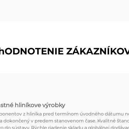
hODNOTENIE ZÁKAZNÍKO
astné hliníkove výrobky
omponentov z hliníka pred termínom úvodného dátumu 
bola dokončený v predem stanovenom čase. Kvalitné št
vo do sústavy. Rýchle riadenie skladu a globálnej dodáv