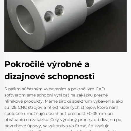
Pokročilé výrobné a
dizajnové schopnosti
S naším súčasným vybavením a pokročilým CAD
softvérom sme schopní vyrábať na zakázku presné
hliníkové produkty. Máme široké spektrum vybavenia, ako
sú 128 CNC strojov a 19 extrudérnych strojov, ktoré nám
spoločne umožňujú dosiahnuť presnosť ±0,05mm pri
obrábaniu na zakázku. Celý výrobný proces, od dizajnu po
povrchové úpravy, sa vykonáva vo firme, čo zvyšuje