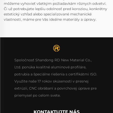
môžeme vyhovieť všetkým požiadavkám rôznych odvetví.
Či už potrebujete lepšiu odolnosť pred koroziou, konkrétny
estetický vzhľad alebo specializované mechanické
vlastnosti, máme pre Vás ideálne materiály a úpravy.
Spoločnosť Shandong RD New Material Co.,
Ltd. ponúka kvalitné aluminové profiláre,
potrubia a špeciálne riešenia s certifikátmi ISO.
Využite naše 17 rokov skúseností v presnej
extrúzii, CNC obrábaní a povrchovej úprave pre
priemysel po celom svete.
KONTAKTUJTE NÁS