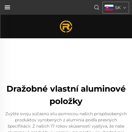
SK
Dražobné vlastní aluminové
položky
Zvýšte svoju súčasnú silu pomocou našich prispôsobených
produktov vyrobených z aluminia podľa presných
špecifikácií. Z našich 17 rokov skúseností vyplýva, že naše