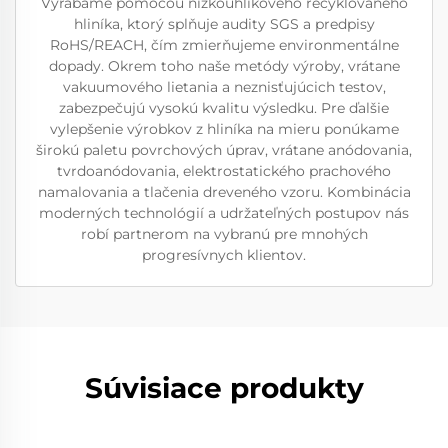
Vyrábame pomocou nízkoúhlíkového recyklovaného
hliníka, ktorý splňuje audity SGS a predpisy
RoHS/REACH, čím zmierňujeme environmentálne
dopady. Okrem toho naše metódy výroby, vrátane
vakuumového lietania a neznisťujúcich testov,
zabezpečujú vysokú kvalitu výsledku. Pre ďalšie
vylepšenie výrobkov z hliníka na mieru ponúkame
širokú paletu povrchových úprav, vrátane anódovania,
tvrdoanódovania, elektrostatického prachového
namalovania a tlačenia dreveného vzoru. Kombinácia
moderných technológií a udržateľných postupov nás
robí partnerom na vybranú pre mnohých
progresívnych klientov.
Súvisiace produkty