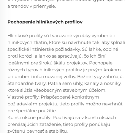
a trendov v priemysle.
Pochopenie hliníkových profilov
Hliníkové profily sú tvarované výrobky vyrobené z
hliníkových zliatin, ktoré sú navrhnuté tak, aby spĺňali
špecifické inžinierske požiadavky. Sú ľahké, odolné
proti korózii a ľahko sa spracúvajú, čo ich činí
ideálnymi pre širokú škálu projektov. Pochopeie
rôznych typov hliníkových profilov je prvým krokom
pri urobení informovanej voľby. Bežné typy zahŕňajú:
Štandardné tvary: Patria sem uhly, kanály a nosníky,
ktoré slúžia všeobecným stavebným účelom.
Vlastné profily: Prispôsobené konkrétnym
požiadavkám projektu, tieto profily možno navrhnúť
pre špeciálne použitie.
Konštrukčné profily: Používajú sa v konštrukciách
prenášajúcich zaťaženie, tieto profily ponúkajú
zvýšenú pevnosť a stabilitu.