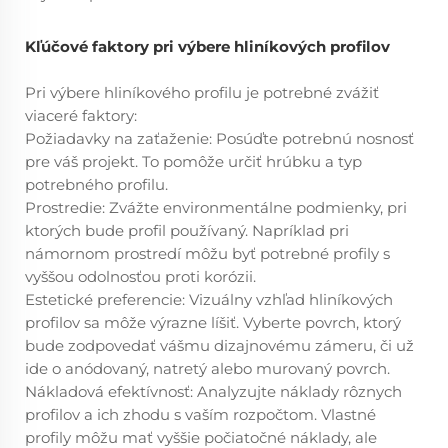
Kľúčové faktory pri výbere hliníkových profilov
Pri výbere hliníkového profilu je potrebné zvážiť
viaceré faktory:
Požiadavky na zaťaženie: Posúďte potrebnú nosnosť
pre váš projekt. To pomôže určiť hrúbku a typ
potrebného profilu.
Prostredie: Zvážte environmentálne podmienky, pri
ktorých bude profil používaný. Napríklad pri
námornom prostredí môžu byť potrebné profily s
vyššou odolnosťou proti korózii.
Estetické preferencie: Vizuálny vzhľad hliníkových
profilov sa môže výrazne líšiť. Vyberte povrch, ktorý
bude zodpovedať vášmu dizajnovému zámeru, či už
ide o anódovaný, natretý alebo murovaný povrch.
Nákladová efektívnosť: Analyzujte náklady rôznych
profilov a ich zhodu s vaším rozpočtom. Vlastné
profily môžu mať vyššie počiatočné náklady, ale