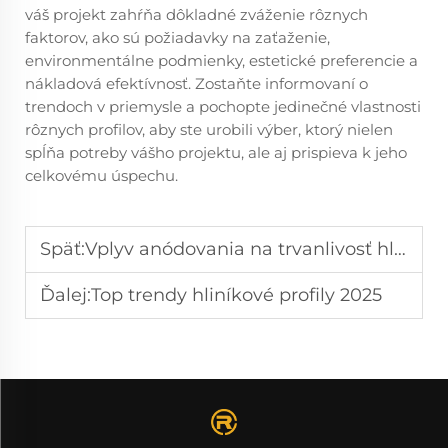
váš projekt zahŕňa dôkladné zváženie rôznych
faktorov, ako sú požiadavky na zaťaženie,
environmentálne podmienky, estetické preferencie a
nákladová efektívnosť. Zostaňte informovaní o
trendoch v priemysle a pochopte jedinečné vlastnosti
rôznych profilov, aby ste urobili výber, ktorý nielen
spĺňa potreby vášho projektu, ale aj prispieva k jeho
celkovému úspechu.
Späť:
Vplyv anódovania na trvanlivosť hliníkových výrobkov
Ďalej:
Top trendy hliníkové profily 2025