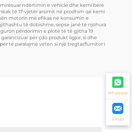
përmirësuar ndërtimin e vehicle dhe kemi bërë
 shkak të 17-vjetër arsimit në prodhim që kemi
he bën motorin më efikas në konsumin e
ë gjithashtu të dobishme, sepse janë të njohura
guron përdorimin e plotë të të gjitha 19
garancizuar për çdo produkt ligjor, si dhe
r të paralajmë veten si një tregtar/furnitor i
Whatsapp
Email