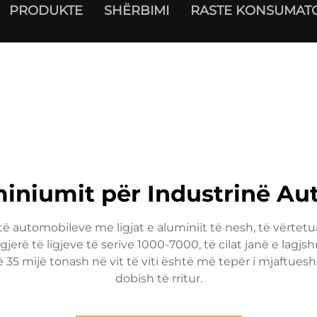
PRODUKTE
SHËRBIMI
RASTE KONSUMAT
miniumit për Industrinë Au
automobileve me ligjat e aluminiit të nesh, të vërtetua
jerë të ligjeve të serive 1000-7000, të cilat janë e lagj
të 35 mijë tonash në vit të viti është më tepër i mjaftue
dobish të rritur.