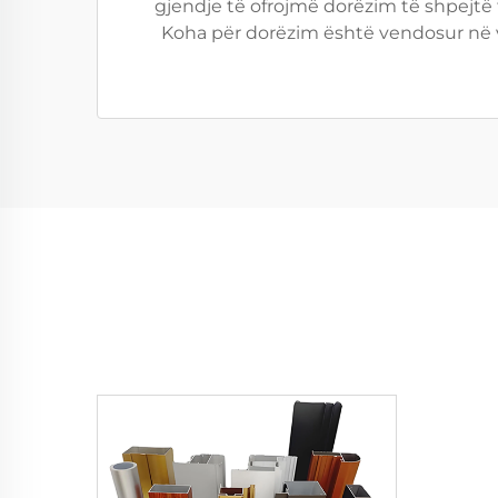
gjendje të ofrojmë dorëzim të shpejtë t
Koha për dorëzim është vendosur në vl