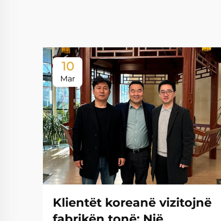
10
Mar
Klientët koreanë vizitojnë
fabrikën tonë: Një