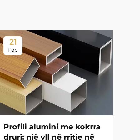
21
2
Feb
Fe
Profili alumini me kokrra
Ind
druri: një yll në rritje në
al