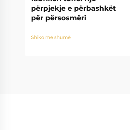
përpjekje e përbashkët
për përsosmëri
Shiko më shumë