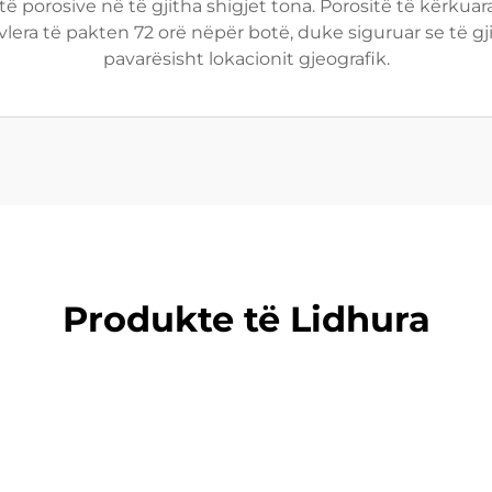
ë porosive në të gjitha shigjet tona. Porositë të kërkuara
era të pakten 72 orë nëpër botë, duke siguruar se të g
pavarësisht lokacionit gjeografik.
Produkte të Lidhura