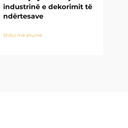
industrinë e dekorimit të
dh
ndërtesave
ar
Shiko më shumë
Shi