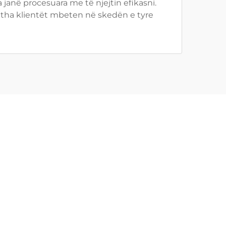
 janë procesuara me të njejtin efikasni.
jitha klientët mbeten në skedën e tyre