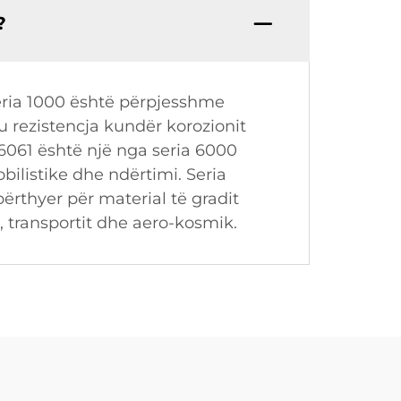
?
eria 1000 është përpjesshme
u rezistencja kundër korozionit
6061 është një nga seria 6000
ilistike dhe ndërtimi. Seria
ërthyer për material të gradit
t, transportit dhe aero-kosmik.