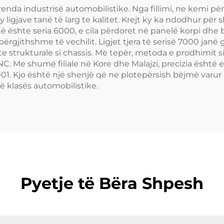
renda industrisë automobilistike. Nga fillimi, ne kemi 
 ligjave tanë të larg te kalitet. Krejt ky ka ndodhur për
jonë ështe seria 6000, e cila përdoret në panelë korpi d
përgjithshme të vechilit. Ligjet tjera të serisë 7000 jan
 strukturale si chassis. Më tepër, metoda e prodhimit si
Me shumë filiale në Kore dhe Malajzi, precizia është e 
01. Kjo është një shenjë që ne plotepërsish bëjmë varur pë
ë klasës automobilistike.
Pyetje të Bëra Shpesh