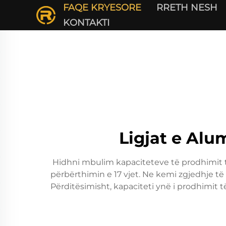
FAQE KRYESORE
RRETH NESH
KONTAKTI
Ligjat e Alu
Hidhni mbulim kapaciteteve të prodhimit të 
përbërthimin e 17 vjet. Ne kemi zgjedhje të g
Përditësimisht, kapaciteti ynë i prodhimit 