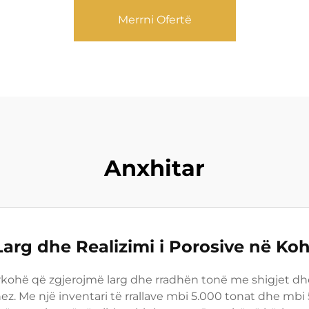
Merrni Ofertë
Anxhitar
arg dhe Realizimi i Porosive në Ko
rkohë që zgjerojmë larg dhe rradhën tonë me shigjet dh
nez. Me një inventari të rrallave mbi 5.000 tonat dhe m