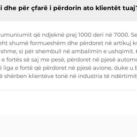
i dhe për çfarë i përdorin ato klientët tuaj
lumuniumit që ndjeknë prej 1000 deri në 7000. S
ë leht shumë formueshëm dhe përdoret në artikuj k
sishme, si për shembull në ambalimin e ushqimit. 
e fortës së saj me pesë, përdoret në pjesë automob
 liga e fortë që përdoret në pjesë avione, duke u b
erë shërben klientëve tonë në industria të ndërtimi