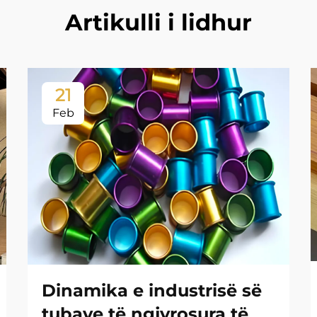
Artikulli i lidhur
21
Feb
Dinamika e industrisë së
tubave të ngjyrosura të