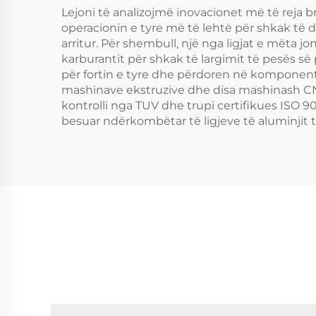
Lejoni të analizojmë inovacionet më të reja b
operacionin e tyre më të lehtë për shkak të dy
arritur. Për shembull, një nga ligjat e mëta 
karburantit për shkak të largimit të pesës së 
për fortin e tyre dhe përdoren në komponente
mashinave ekstruzive dhe disa mashinash CNC. 
kontrolli nga TUV dhe trupi certifikues ISO 90
besuar ndërkombëtar të ligjeve të aluminjit t