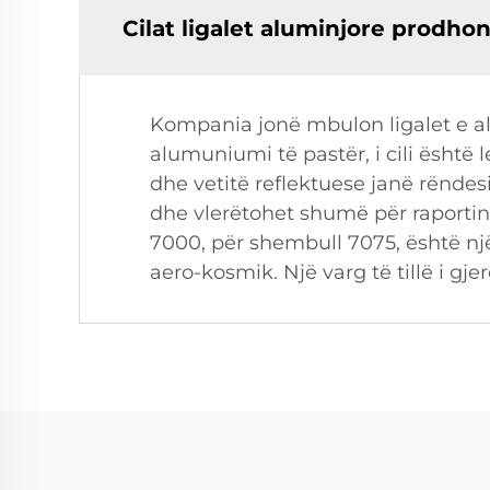
Cilat ligalet aluminjore prodhon
Kompania jonë mbulon ligalet e a
alumuniumi të pastër, i cili ësht
dhe vetitë reflektuese janë rënde
dhe vlerëtohet shumë për raportin 
7000, për shembull 7075, është një
aero-kosmik. Një varg të tillë i gj