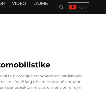
OR
VIDEO
LAJME
SQ
tomobilistike
r si të plotësojnë standarde industriale për
shme, me forçë larg dhe rezistent në korozion.
shëm për projekta me scar dimension, ofrojën