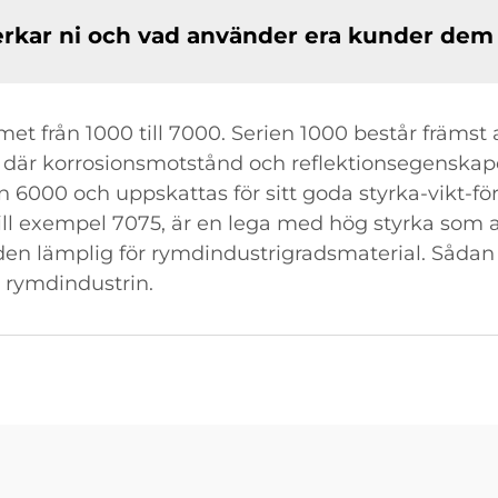
erkar ni och vad använder era kunder dem t
t från 1000 till 7000. Serien 1000 består främst a
 där korrosionsmotstånd och reflektionsegenskape
 6000 och uppskattas för sitt goda styrka-vikt-för
ill exempel 7075, är en lega med hög styrka som 
den lämplig för rymdindustrigradsmaterial. Sådan 
 rymdindustrin.