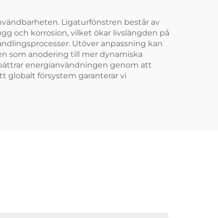
 användbarheten. Ligaturfönstren består av
g och korrosion, vilket ökar livslängden på
handlingsprocesser. Utöver anpassning kan
enden som anodering till mer dynamiska
förbättrar energianvändningen genom att
 globalt försystem garanterar vi