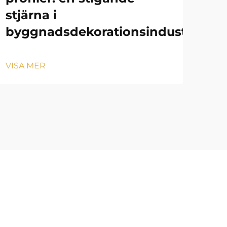
stjärna i
fr
byggnadsdekorationsindustrin
VIS
VISA MER