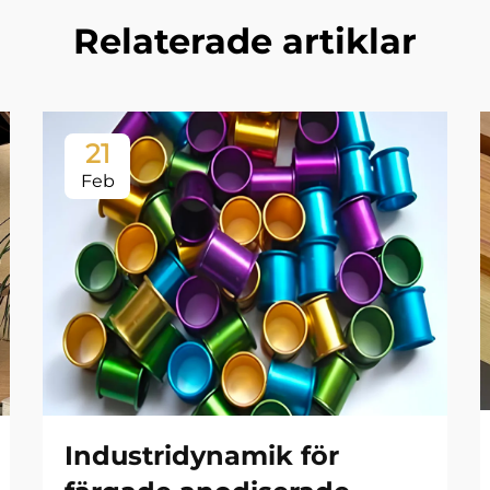
Relaterade artiklar
21
Feb
Industridynamik för