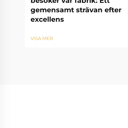
besöker vår fabrik: Ett
gemensamt strävan efter
excellens
VISA MER