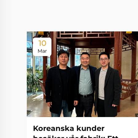
10
Mar
Koreanska kunder