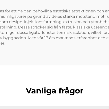
erkas för att ge den behövliga estetiska attraktionen och
niumligaturer på grund av deras starka motstånd mot rug
genom design, injektionsformning, extrusion och ytanbe
gställning. Dessa sträcker sig från fasta, klassiska utse
om ger dessa ligaturfönster termisk isolation, vilket 
 byggnaden. Med vår 17-års marknads erfarenhet och ett
er.
Vanliga frågor