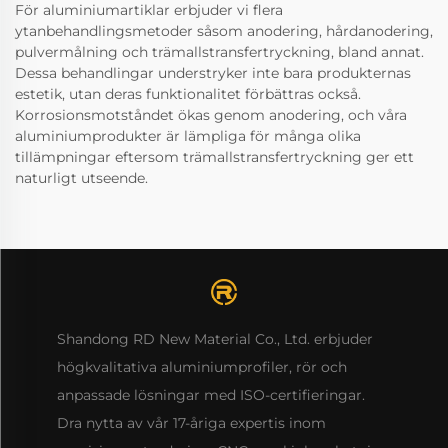
För aluminiumartiklar erbjuder vi flera
ytanbehandlingsmetoder såsom anodering, hårdanodering,
pulvermålning och trämallstransfertryckning, bland annat.
Dessa behandlingar understryker inte bara produkternas
estetik, utan deras funktionalitet förbättras också.
Korrosionsmotståndet ökas genom anodering, och våra
aluminiumprodukter är lämpliga för många olika
tillämpningar eftersom trämallstransfertryckning ger ett
naturligt utseende.
Shandong RD New Material Co., Ltd. erbjuder
högkvalitativa aluminiumprofiler, rör och
anpassade lösningar med ISO-certifieringar.
Dra nytta av vår 17-åriga expertis inom