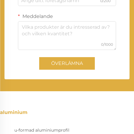
0/200
Meddelande
0/1000
ÖVERLÄMNA
aluminium
u-formad aluminiumprofil