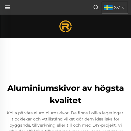
SV
Aluminiumskivor av högsta
kvalitet
Kolla på våra aluminiumskivor. De finns i olika legeringar,
tjocklekar och yttillstånd vilket gör dem idealiska för
byggande, tillverkning eller till och med DIY-projekt. Vi