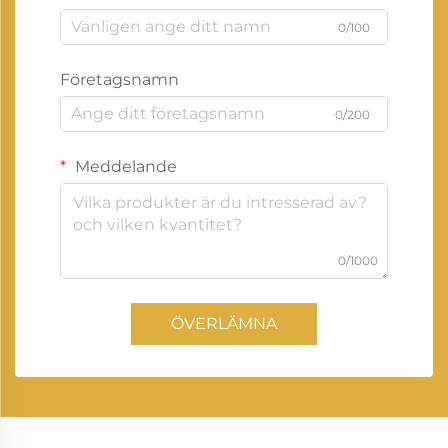
0/100
Företagsnamn
0/200
Meddelande
0/1000
ÖVERLÄMNA