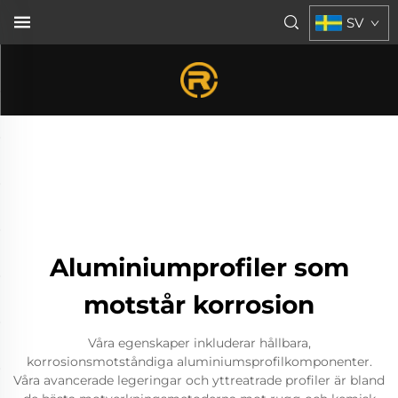
SV
Aluminiumprofiler som
motstår korrosion
Våra egenskaper inkluderar hållbara,
korrosionsmotståndiga aluminiumsprofilkomponenter.
Våra avancerade legeringar och yttreatrade profiler är bland