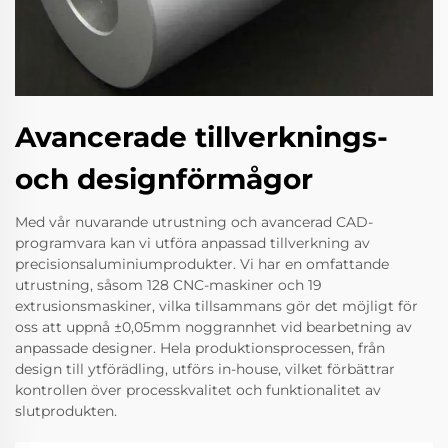
Avancerade tillverknings-
och designförmågor
Med vår nuvarande utrustning och avancerad CAD-
programvara kan vi utföra anpassad tillverkning av
precisionsaluminiumprodukter. Vi har en omfattande
utrustning, såsom 128 CNC-maskiner och 19
extrusionsmaskiner, vilka tillsammans gör det möjligt för
oss att uppnå ±0,05mm noggrannhet vid bearbetning av
anpassade designer. Hela produktionsprocessen, från
design till ytförädling, utförs in-house, vilket förbättrar
kontrollen över processkvalitet och funktionalitet av
slutprodukten.