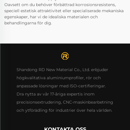
Oavsett om du behöver förbättrad korrosionsresistens,
speciell estetisk attraktivitet eller specialiserade mekaniska
egenskaper, har vi de idealiska materialen och
behandlingarna för dig.
Shandong RD New Material Co., Ltd. erbjuder
högkvalitativa aluminiumprofiler, rör och
anpassade lösningar med ISO-certifieringar.
Dra nytta av vår 17-åriga expertis inom
precisionsextrudering, CNC-maskinbearbetning
och ytförädling för industrier över hela världen.
KONTAKTA OSS