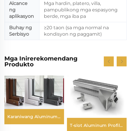
Alcance
Mga hardin, platero, villa,
ng
pampublikong mga espasyong
aplikasyon
berde, mga iba pa
Buhay ng
≥20 taon (sa mga normal na
Serbisyo
kondisyon ng paggamit)
Mga Inirerekomendang
Produkto
Karaniwang Aluminum
Alloy Door at Window
T-slot Aluminum Profile
Profile