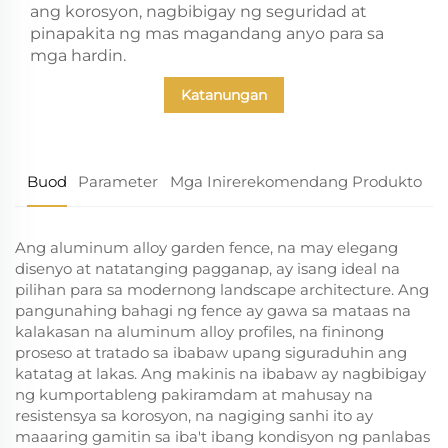
ang korosyon, nagbibigay ng seguridad at
pinapakita ng mas magandang anyo para sa
mga hardin.
Katanungan
Buod
Parameter
Mga Inirerekomendang Produkto
Ang aluminum alloy garden fence, na may elegang
disenyo at natatanging pagganap, ay isang ideal na
pilihan para sa modernong landscape architecture. Ang
pangunahing bahagi ng fence ay gawa sa mataas na
kalakasan na aluminum alloy profiles, na fininong
proseso at tratado sa ibabaw upang siguraduhin ang
katatag at lakas. Ang makinis na ibabaw ay nagbibigay
ng kumportableng pakiramdam at mahusay na
resistensya sa korosyon, na nagiging sanhi ito ay
maaaring gamitin sa iba't ibang kondisyon ng panlabas