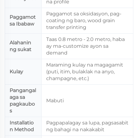
na profile
Paggamot sa oksidasyon, pag-
Paggamot
coating ng baro, wood grain
sa Ibabaw
transfer printing
Taas 0.8 metro - 2.0 metro, haba
Alahanin
ay ma-customize ayon sa
ng sukat
demand
Maraming kulay na magagamit
Kulay
(puti, itim, bulaklak na anyo,
champagne, etc.)
Pangangal
aga sa
Mabuti
pagkaubo
s
Installatio
Pagpapalagay sa lupa, pagsasabit
n Method
ng bahagi na nakakabit