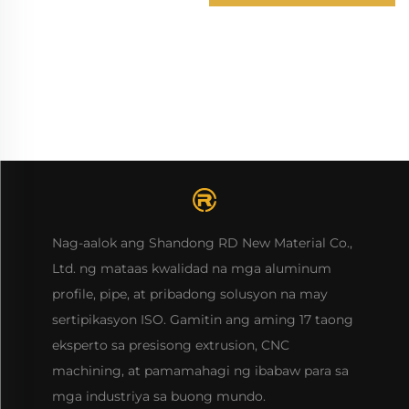
Processing at
Customization
Nag-aalok ang Shandong RD New Material Co.,
Ltd. ng mataas kwalidad na mga aluminum
profile, pipe, at pribadong solusyon na may
sertipikasyon ISO. Gamitin ang aming 17 taong
eksperto sa presisong extrusion, CNC
machining, at pamamahagi ng ibabaw para sa
mga industriya sa buong mundo.