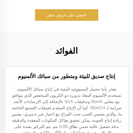
احصل على عرض سعر
الفوائد
إنتاج صديق للبيئة ومتطور من سبائك الألمنيوم
نفخر بأننا نتحمل المسؤولية البيئية في إنتاج سبائك الألمنيوم.
نستخدم الألمنيوم المعاد تدويره ذو الكربون المنخفض الذي يتوافق
مع معايير RoHS وتدقيقات SGS بالإضافة إلى الإرشادات الأشد
صرامة لـ REACH. كما أن الإنتاج المتقدم لعمليات التصنيع الخاصة
بنا، والذي يتضمن الصب تحت الفراغ مع اختبار غير تدميري، يضمن
زيادة إنتاج الجودة. يمكن تحقيق هياكل المكونات المعقدة والدقيقة
بدقة تشغيل عالية ضمن نطاق 0.05 مم. يتم التركيز بشدة على
الابتكار وهو ما يجعلنا الشريك الأكثر طلبًا في الصناعة.