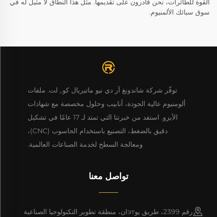
القوة للطائرات، نحن قادرون على تقديمها. مثل هذا النطاق لا مثيل له في
سوق سبائك الألمنيوم.
توفّر شركة شاندونغ آر دي نيو ماتيريال كو., لت. ملفات
ألومنيوم عالية الجودة، أنابيب وحلول مخصصة مع شهادات
الأيزو. استفد من خبرتنا التي تمتد لـ 17 عامًا في تشكيل
دقيق بالضغط، التصنيع باستخدام الحاسوب (CNC)،
ومعالجة السطح لخدمة الصناعات العالمية.
تواصل معنا
رقم 2399، طريق يوэтان، منطقة تطوير التكنولوجيا الصناعية