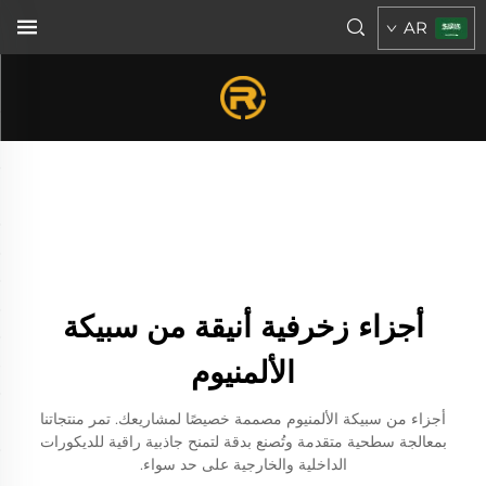
AR
أجزاء زخرفية أنيقة من سبيكة
الألمنيوم
أجزاء من سبيكة الألمنيوم مصممة خصيصًا لمشاريعك. تمر منتجاتنا
بمعالجة سطحية متقدمة وتُصنع بدقة لتمنح جاذبية راقية للديكورات
الداخلية والخارجية على حد سواء.