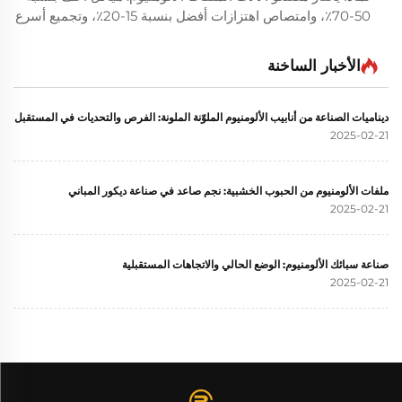
50-70٪، وامتصاص اهتزازات أفضل بنسبة 15-20٪، وتجميع أسرع
بنسبة 60٪، وتكلفة إجمالية أقل بنسبة 30٪. اكتشف المزايا
المدعومة برؤية عائد الاستثمار مقارنةً بالصلب.
الأخبار الساخنة
ديناميات الصناعة من أنابيب الألومنيوم الملوّنة الملونة: الفرص والتحديات في المستقبل
2025-02-21
ملفات الألومنيوم من الحبوب الخشبية: نجم صاعد في صناعة ديكور المباني
2025-02-21
صناعة سبائك الألومنيوم: الوضع الحالي والاتجاهات المستقبلية
2025-02-21