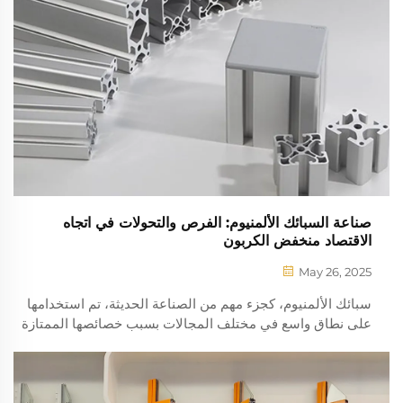
صناعة السبائك الألمنيوم: الفرص والتحولات في اتجاه
الاقتصاد منخفض الكربون
May 26, 2025
سبائك الألمنيوم، كجزء مهم من الصناعة الحديثة، تم استخدامها
على نطاق واسع في مختلف المجالات بسبب خصائصها الممتازة
مثل القوة العالية، مقاومة التآكل، ال延展ية الجيدة، وسهولة
المعالجة. مع زيادة الطلب العالمي المتزايد على الطاقة...