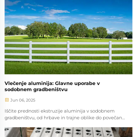
spremembe v celotnem gradbenem področju...
Vlečenje aluminija: Glavne uporabe v
sodobnem gradbeništvu
Jun 06, 2025
Iščite prednosti ekstruzije aluminija v sodobnem
gradbeništvu, od hrbave in trajne oblike do povečane
ponovne uporabe. Odkrijte njegovo vpliv na
učinkovitost, trajnost in arhitektonsko inovacijo.