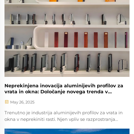
Neprekinjena inovacija aluminijevih profilov za
vrata in okna: Določanje novega trenda v
gradnji
May 26, 2025
Trenutno je industrija aluminijevih profilov za vrata in
okna v neprekiniti rasti. Njen vpliv se razprostranja
daleč izven tradicionalnega sektorja gradbenih
materialov, vnašajoč neprestojno življenje in globoko