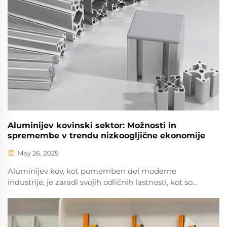
odupornostjo pred korozijo in ponovno uporabljivostjo.
Aluminijev kovinski sektor: Možnosti in
spremembe v trendu nizkoogljične ekonomije
May 26, 2025
Aluminijev kov, kot pomemben del moderne
industrije, je zaradi svojih odličnih lastnosti, kot so
visoka moč, odupnost, dobra trakost in enostavnost
obdelave, bil široko uporabljan v različnih področjih. Z
povečujemo globalno povpraševanjem po ...