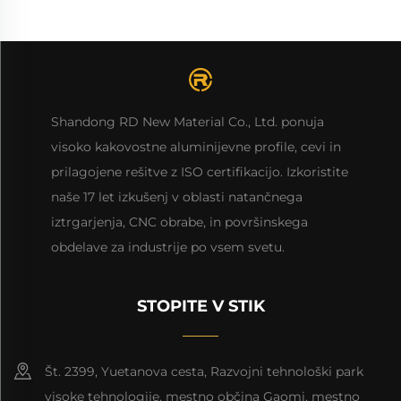
Shandong RD New Material Co., Ltd. ponuja
visoko kakovostne aluminijevne profile, cevi in
prilagojene rešitve z ISO certifikacijo. Izkoristite
naše 17 let izkušenj v oblasti natančnega
iztrgarjenja, CNC obrabe, in površinskega
obdelave za industrije po vsem svetu.
STOPITE V STIK
Št. 2399, Yuetanova cesta, Razvojni tehnološki park
visoke tehnologije, mestno občina Gaomi, mestno