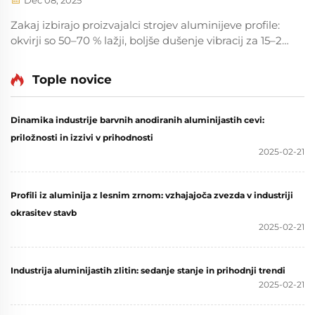
Dec 08, 2025
Zakaj izbirajo proizvajalci strojev aluminijeve profile:
okvirji so 50–70 % lažji, boljše dušenje vibracij za 15–20
%, sestava je 60 % hitrejša in nižji skupni stroški
lastništva (TCO) za 30 %. Odkrijte prednosti, ki
Tople novice
temeljijo na donosu naložbe, v primerjavi s čelikom.
Dinamika industrije barvnih anodiranih aluminijastih cevi:
priložnosti in izzivi v prihodnosti
2025-02-21
Profili iz aluminija z lesnim zrnom: vzhajajoča zvezda v industriji
okrasitev stavb
2025-02-21
Industrija aluminijastih zlitin: sedanje stanje in prihodnji trendi
2025-02-21