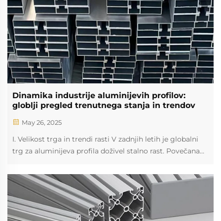
Dinamika industrije aluminijevih profilov:
globlji pregled trenutnega stanja in trendov
May 26, 2025
I. Velikost trga in trendi rasti V zadnjih letih je globalni
trg za aluminijeva profila doživel stalno rast. Povečana
povpraševanja po lahkih in visoko močnih materialih v
različnih sektorjih, kot so gradbeništvo, avtomobilski in
industrijski sektor, je pripeljala do široke uporabe
aluminijevih profilov. Ti materiali so zelo cenjeni zaradi
svojih odličnih lastnosti, vključno s lahko težo,