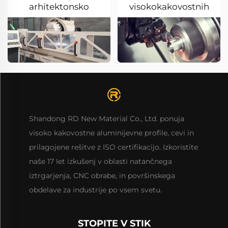
arhitektonsko
visokokakovostnih
dekoracijo
surovin
Shandong RD New Material Co., Ltd. ponuja
visoko kakovostne aluminijevne profile, cevi in
prilagojene rešitve z ISO certifikacijo. Izkoristite
naše 17 let izkušenj v oblasti natančnega
iztrgarjenja, CNC obrabe, in površinskega
obdelave za industrije po vsem svetu.
STOPITE V STIK