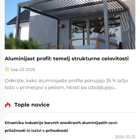
oblikovalno prilagodljivost aluminija. Zahtevajte
svetovanje za projekt že danes.
Aluminijast profil: temelj strukturne celovitosti
Sep 23, 2025
Odkrijte, kako aluminijaste profile ponujajo 35 % lažjo
težo v primerjavi s jeklom, hkrati pa izboljšujejo
trdnost in fleksibilnost oblikovanja. Idealni za
gradbeništvo, industrijske in trajnostne projekte.
Tople novice
Izvedite več.
Dinamika industrije barvnih anodiranih aluminijastih cevi:
priložnosti in izzivi v prihodnosti
2025-02-21