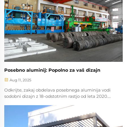
Posebno aluminij: Popolno za vaš dizajn
Aug 11, 2025
Odkrijte, zakaj obdelava posebnega aluminija vodi
sodobni dizajn z 18-odstotnim rastjo od leta 2020.
Raziskajte njegovo trdnostno-masno razmerje,
natančnost CNC obdelave in prednosti trajnostnosti.
Poglejte, kako industrije od arhitekture do električnih
vozil izkoriščajo vzdržljivost, reciklabilnost in