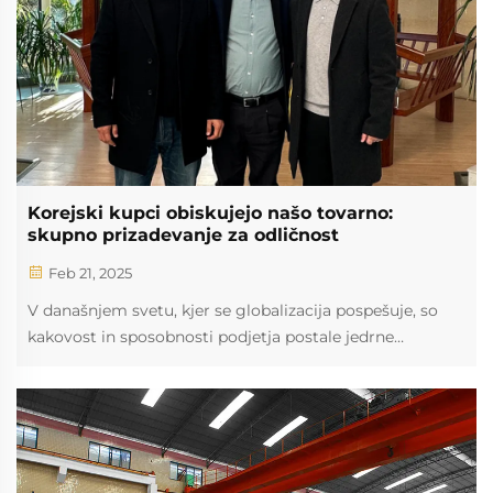
Korejski kupci obiskujejo našo tovarno:
skupno prizadevanje za odličnost
Feb 21, 2025
V današnjem svetu, kjer se globalizacija pospešuje, so
kakovost in sposobnosti podjetja postale jedrne
konkurenčne prednosti na mednarodni ravni. Nedavno
smo sprejeli izjemno ugledno skupino obiskovalcev –
naše južnokorejske stranke, ki ...