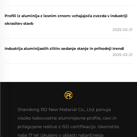
Profili iz aluminija z lesnim zrnom: vzhajajoča zvezda v industriji
okrasitev stavb
2025-02-21
Industrija aluminijastih zlitin: sedanje stanje in prihodnji trendi
2025-02-21
Shandong RD New Material Co., Ltd. ponuja
visoko kakovostne aluminijevne profile, cevi in
prilagojene rešitve z ISO certifikacijo. Izkoristite
naše 17 let izkušenj v oblasti natančnega