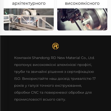
архітектурного
високоякісного
декорування
сировини
Компанія Shandong RD New Material Co., Ltd.
пропонує високоякісні алюмінієві профілі,
труби та звичайні рішення з сертифікацією
ISO. Використайте наш досвід тривалістю 17
років у галузі точного екструювання,
обробки CNC та поверхневої обробки для
промисловості всього світу.