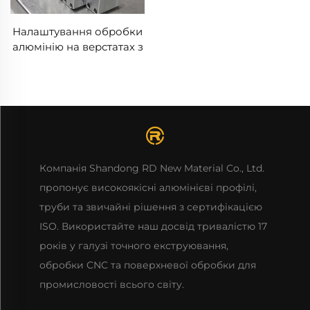
Налаштування обробки
алюмінію на верстатах з
ЧПК
Компанія Shandong RD New Material Co., Ltd.
пропонує високоякісні алюмінієві профілі,
труби та звичайні рішення з сертифікацією
ISO. Використайте наш досвід тривалістю 17
років у галузі точного екструювання,
обробки CNC та поверхневої обробки для
промисловості всього світу.