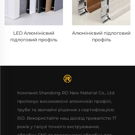
LED Алюмінієвий
Алюмінієвий підлоговий
підлоговий профіль
профіль
Компанія Shandong RD New Material Co., Ltd.
пропонує високоякісні алюмінієві профілі,
труби та звичайні рішення з сертифікацією
ISO. Використайте наш досвід тривалістю 17
років у галузі точного екструювання,
обробки CNC та поверхневої обробки для