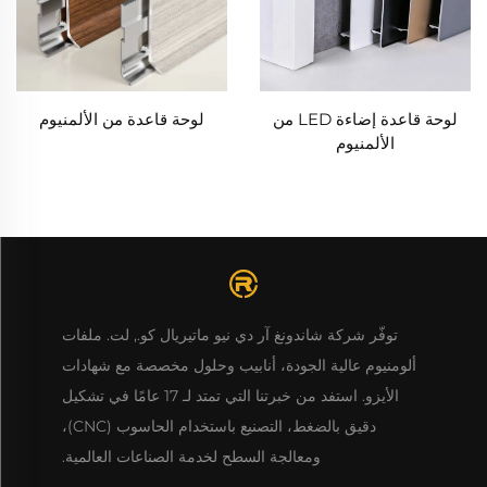
لوحة قاعدة إضاءة LED من
لوحة قاعدة من الألمنيوم
الألمنيوم
توفّر شركة شاندونغ آر دي نيو ماتيريال كو., لت. ملفات
ألومنيوم عالية الجودة، أنابيب وحلول مخصصة مع شهادات
الأيزو. استفد من خبرتنا التي تمتد لـ 17 عامًا في تشكيل
دقيق بالضغط، التصنيع باستخدام الحاسوب (CNC)،
ومعالجة السطح لخدمة الصناعات العالمية.