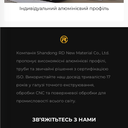
Індивідуальний алюмінієвий профіль
Компанія Shandong RD New Material Co., Ltd.
пропонує високоякісні алюмінієві профілі,
труби та звичайні рішення з сертифікацією
ISO. Використайте наш досвід тривалістю 17
років у галузі точного екструювання,
обробки CNC та поверхневої обробки для
промисловості всього світу.
ЗВ’ЯЖІТЬТЕСЬ З НАМИ