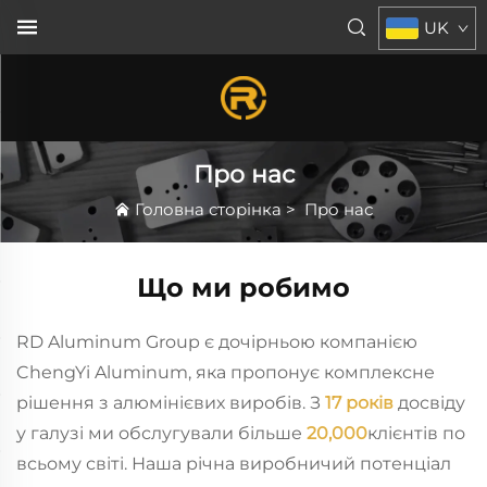
UK
Про нас
Головна сторінка
>
Про нас
Що ми робимо
RD Aluminum Group є дочірньою компанією
ChengYi Aluminum, яка пропонує комплексне
рішення з алюмінієвих виробів. З
17 років
досвіду
у галузі ми обслугували більше
20,000
клієнтів по
всьому світі. Наша річна виробничий потенціал