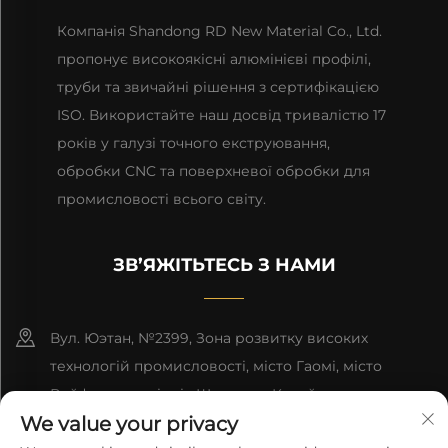
Компанія Shandong RD New Material Co., Ltd.
пропонує високоякісні алюмінієві профілі,
труби та звичайні рішення з сертифікацією
ISO. Використайте наш досвід тривалістю 17
років у галузі точного екструювання,
обробки CNC та поверхневої обробки для
промисловості всього світу.
ЗВ’ЯЖІТЬТЕСЬ З НАМИ
Вул. Юэтан, №2399, Зона розвитку високих
технологій промисловості, місто Гаомі, місто
Вейфанг, провінція Шандong, Китай.
We value your privacy
+86-13964661063