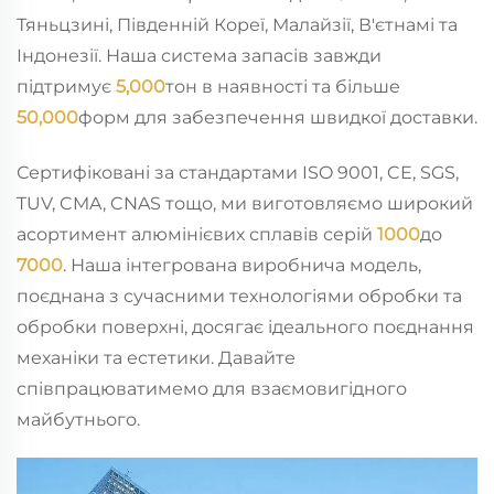
Тяньцзині, Південній Кореї, Малайзії, В'єтнамі та
Індонезії. Наша система запасів завжди
підтримує
5,000
тон в наявності та більше
50,000
форм для забезпечення швидкої доставки.
Сертифіковані за стандартами ISO 9001, CE, SGS,
TUV, CMA, CNAS тощо, ми виготовляємо широкий
асортимент алюмінієвих сплавів серій
1000
до
7000
. Наша інтегрована виробнича модель,
поєднана з сучасними технологіями обробки та
обробки поверхні, досягає ідеального поєднання
механіки та естетики. Давайте
співпрацюватимемо для взаємовигідного
майбутнього.