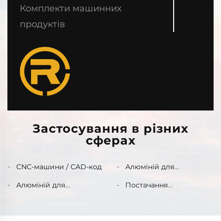
Комплекти машинних
продуктів
Застосування в різних
сферах
CNC-машини / CAD-код
Алюміній для
транспорту
Алюміній для
Постачання
архітектурного
високоякісного
декорування
сировини