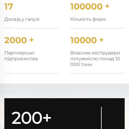
17
100000
+
Досвід у галузі
Кількість форм
2000
+
10000
+
Партнерські
Власник екструдери
підприємства
потужністю понад 10
000 тонн
200+