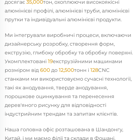
досягає
35,000
тон, охоплюючи високоякісні
алюмінієві профілі, алюмінієві труби, алюмінієві
прутки та індивідуальні алюмінієві продукти.
Ми інтегрували виробничі процеси, включаючи
дизайнерську розробку, створення форм,
екструзію, глибоку обробку та обробку поверхні.
Укомплектовані
19
екструзійними машинами
розміром від
600
до
12,500
тонн і
128
CNC
станками ми використовуємо сучасні технології,
такі як анодування, тверде анодування,
порошкове оцинкування та перенесення
дерев'яного рисунку для відповідності
індустрийним трендам та запитам клієнтів.
Наша головна офіс розташована в Шандонгу,
Китай, і ми маємо філії та склади в Фошані,