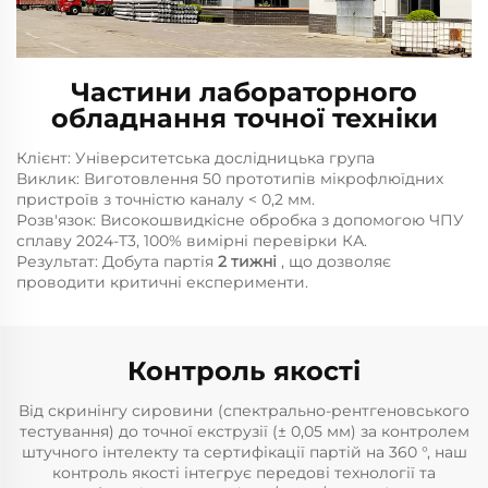
Частини лабораторного
обладнання точної техніки
Клієнт:
Університетська дослідницька група
Виклик:
Виготовлення 50 прототипів мікрофлюїдних
пристроїв з точністю каналу < 0,2 мм.
Розв'язок:
Високошвидкісне обробка з допомогою ЧПУ
сплаву 2024-T3, 100% вимірні перевірки КА.
Результат:
Добута партія
2 тижні
, що дозволяє
проводити критичні експерименти.
Контроль якості
Від скринінгу сировини (спектрально-рентгеновського
тестування) до точної екструзії (± 0,05 мм) за контролем
штучного інтелекту та сертифікації партій на 360 °, наш
контроль якості інтегрує передові технології та