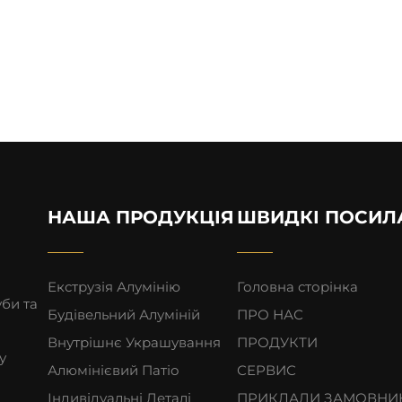
НАША ПРОДУКЦІЯ
ШВИДКІ ПОСИЛ
Екструзія Алумінію
Головна сторінка
уби та
Будівельний Алуміній
ПРО НАС
Внутрішнє Украшування
ПРОДУКТИ
у
Алюмінієвий Патіо
СЕРВИС
Індивідуальні Деталі
ПРИКЛАДИ ЗАМОВНИ