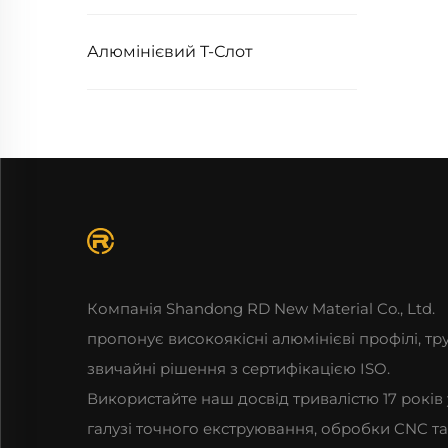
Алюмінієвий T-Слот
Компанія Shandong RD New Material Co., Ltd.
пропонує високоякісні алюмінієві профілі, тр
звичайні рішення з сертифікацією ISO.
Використайте наш досвід тривалістю 17 років 
галузі точного екструювання, обробки CNC та