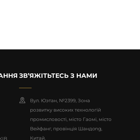
АННЯ
ЗВ’ЯЖІТЬТЕСЬ З НАМИ
Вул. Юэтан, №2399, Зона
розвитку високих технологій
промисловості, місто Гаомі, місто
Вейфанг, провінція Шандong,
Китай.
КІВ