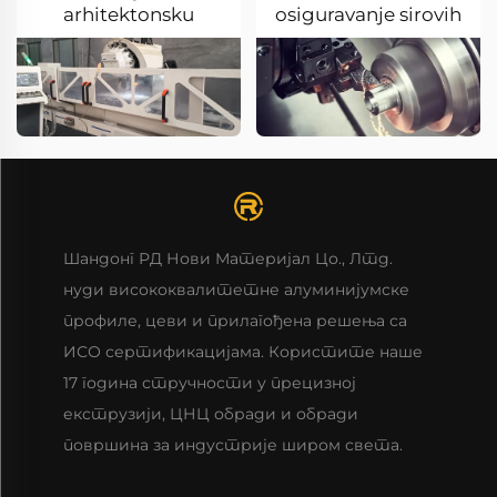
arhitektonsku
osiguravanje sirovih
dekoraciju
materija
Шандонг РД Нови Материјал Цо., Лтд.
нуди висококвалитетне алуминијумске
профиле, цеви и прилагођена решења са
ИСО сертификацијама. Користите наше
17 година стручности у прецизној
екструзији, ЦНЦ обради и обради
површина за индустрије широм света.