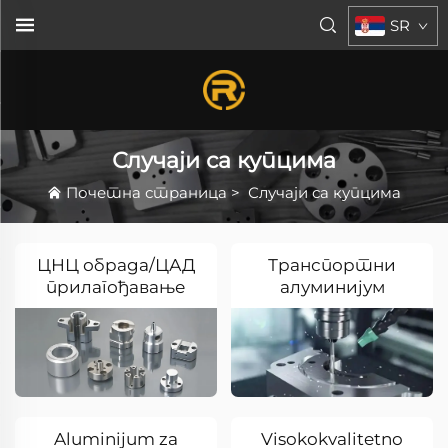
SR
Случаји са купцима
Почетна страница
>
Случаји са купцима
ЦНЦ обрада/ЦАД
Транспортни
прилагођавање
алуминијум
Aluminijum za
Visokokvalitetno