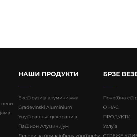
НАШИ ПРОДУКТИ
БРЗЕ ВЕЗ
Екструзија алуминијума
Почетна стр
 цеви
Građevinski Aluminium
О НАС
јама.
Унутрашња декорација
ПРОДУКТИ
Патион Алуминијум
Услуга
Делови за прилагођену употребу
СТРЕЖЕ КЛИ