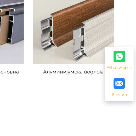
WhatsApp-а
основна
Алуминијумска подлога
Е-маил