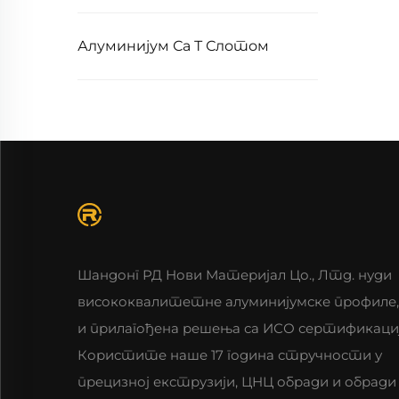
Алуминијум Са Т Слотом
Шандонг РД Нови Материјал Цо., Лтд. нуди
висококвалитетне алуминијумске профиле,
и прилагођена решења са ИСО сертификаци
Користите наше 17 година стручности у
прецизној екструзији, ЦНЦ обради и обради