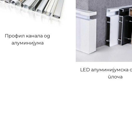
Профил канала од
алуминијума
LED алуминијумска 
плоча