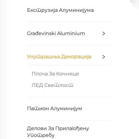
Екструзија Алуминијума
Građevinski Aluminium
Унутрашња Декорација
Плоча За Кочнице
ЛЕД Светлост
Патион Алуминијум
Делови За Прилагођену
Употребу