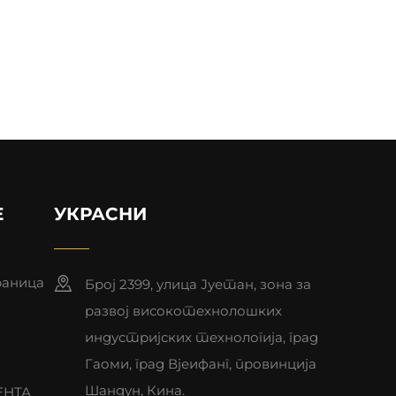
Е
УКРАСНИ
аница
Број 2399, улица Јуетан, зона за
развој високотехнолошких
индустријских технологија, град
Гаоми, град Вјеифанг, провинција
Шандун, Кина.
ЕНТА