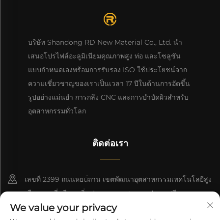
บริษัท Shandong RD New Material Co., Ltd. นำ
เสนอโปรไฟล์อะลูมิเนียมคุณภาพสูง ท่อ และโซลูชัน
แบบกำหนดเองพร้อมการรับรอง ISO ใช้ประโยชน์จาก
ความเชี่ยวชาญของเราเป็นเวลา 17 ปีในด้านการอัดขึ้น
รูปอย่างแม่นยำ การกลึง CNC และการบำบัดผิวสำหรับ
อุตสาหกรรมทั่วโลก
ติดต่อเรา
เลขที่ 2399 ถนนหยü่ถาน เขตพัฒนาอุตสาหกรรมเทคโนโลยีสูง
เมืองเกาหมี่ เมืองเหยิ่นฟาง มณฑลซานตง ประเทศจีน
We value your privacy
+86-13964661063