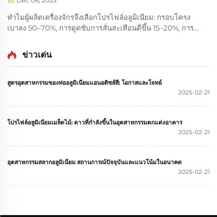
Dec 08, 2025
ทำไมผู้ผลิตเครื่องจักรจึงเลือกโปรไฟล์อลูมิเนียม: กรอบโครง
เบาลง 50–70%, การดูดซับการสั่นสะเทือนดีขึ้น 15–20%, การ
ติดตั้งเร็วขึ้น 60%, และต้นทุนตลอดวงจรชีวิต (TCO) ต่ำกว่า
30% เผยข้อได้เปรียบที่ขับเคลื่อนผลตอบแทนการลงทุน (ROI)
ข่าวเด่น
เมื่อเทียบกับเหล็ก
สูตรอุตสาหกรรมของท่ออลูมิเนียมแอนอดิซส์สี: โอกาสและโจทย์
2025-02-21
โปรไฟล์อลูมิเนียมเมล็ดไม้: ดาวที่กําลังขึ้นในอุตสาหกรรมตกแต่งอาคาร
2025-02-21
อุตสาหกรรมสลากอลูมิเนียม สถานการณ์ปัจจุบันและแนวโน้มในอนาคต
2025-02-21