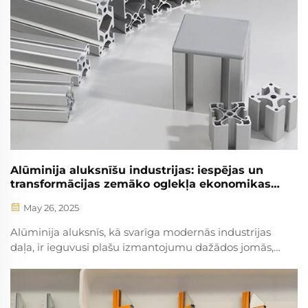
ieskaitot vieglumu, korozijas atbildību un atjaunojamību.
Alūminija aluksnīšu industrijas: iespējas un
transformācijas zemāko oglekļa ekonomikas
trendī
May 26, 2025
Alūminija aluksnīs, kā svarīga modernās industrijas
daļa, ir ieguvusi plašu izmantojumu dažādos jomās,
pateicoties tās izcilajām īpašībām, piemēram, augstai
stipruma līmenim, korozijas atbildībai, labam
deformatābailības līmeņam un vieglai apstrādei. Ar
pieaugošo vispārējo globālo enerģijas prasību...