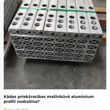
ilgtspēju un arhitektūras inovācijām.
Kādas priekšrocības mašīnbūvē aluminium
profili nodrošina?