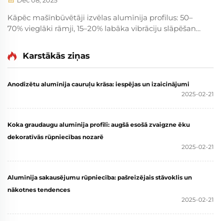
Dec 08, 2025
Kāpēc mašīnbūvētāji izvēlas alumīnija profilus: 50–
70% vieglāki rāmji, 15–20% labāka vibrāciju slāpēšana,
60% ātrāka montāža un 30% zemākas kopējās
īpašuma izmaksas. Atklājiet ieguldījumu atdeves
Karstākās ziņas
(ROI) vadītas priekšrocības salīdzinājumā ar tēraudu.
Anodizētu alumīnija cauruļu krāsa: iespējas un izaicinājumi
2025-02-21
Koka graudaugu alumīnija profili: augšā esošā zvaigzne ēku
dekoratīvās rūpniecības nozarē
2025-02-21
Alumīnija sakausējumu rūpniecība: pašreizējais stāvoklis un
nākotnes tendences
2025-02-21