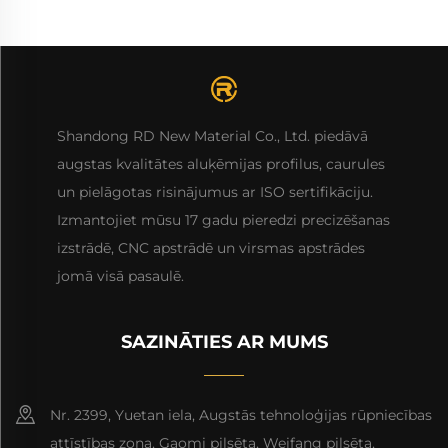
Shandong RD New Material Co., Ltd. piedāvā
augstas kvalitātes aluķēmijas profilus, caurules
un pielāgotas risinājumus ar ISO sertifikāciju.
Izmantojiet mūsu 17 gadu pieredzi precizēšanas
izstrādē, CNC apstrādē un virsmas apstrādes
jomā visā pasaulē.
SAZINĀTIES AR MUMS
Nr. 2399, Yuetan iela, Augstās tehnoloģijas rūpniecības
attīstības zona, Gaomi pilsēta, Weifang pilsēta,