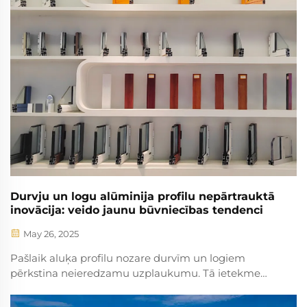
Durvju un logu alūminija profilu nepārtrauktā
inovācija: veido jaunu būvniecības tendenci
May 26, 2025
Pašlaik aluķa profilu nozare durvīm un logiem
pērkstina neieredzamu uzplaukumu. Tā ietekme
izprotas daudz tālāk par tradicionālo celtniecības
materiālu sektoru, ievietojot nepārtrauktu dzīvību un