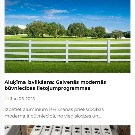
dziļus mainus visai celtniecībai...
Aluķīma izvilkšana: Galvenās modernās
būvniecības lietojumprogrammas
Jun 06, 2025
Izpētiet aluminium izvilkšanas priekšrocības
modernajā būvniecībā, no vieglslodzes un
ilgtspējīgas dizaina līdz uzlabotai atkārtotājiem
piemērotībai. Uzziniet par tā ietekmi uz efektivitāti,