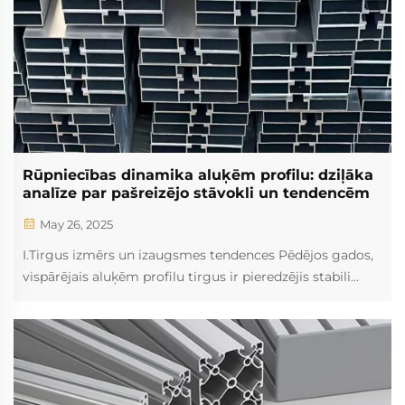
Rūpniecības dinamika aluķēm profilu: dziļāka
analīze par pašreizējo stāvokli un tendencēm
May 26, 2025
I.Tirgus izmērs un izaugsmes tendences Pēdējos gados,
vispārējais aluķēm profilu tirgus ir pieredzējis stabili
izaugsmes trendi. Pieaugošā līdzjauta liekam un augstas
stipruma materiāliem dažādos sektoru, piemēram,
būvniecībā, automobiļu nozarē un rūpnieciskajā
ražošanā, ir izraisījusi aluķēm profilu plašu pielietojumu.
Šie materiāli tiek ļoti vērtēti dēļ to izcilajām īpašībām,