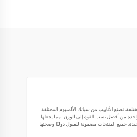
لديها إنتاج سنوي يصل إلى 35,000 طن من الأنابيب بأنواع مختلفة. نصنع الأنابيب من سبائك الألمنيوم المختلفة
ة 7000 من سبائك الألمنيوم. على سبيل المثال، تُعرف أنابيب السبيكة 6061 بامتلاكها واحدة من أفضل نسب القوة إلى الوزن، مما يجعلها
تي تتطلب مقاومة تآكل جيدة. جميع المنتجات مضمونة للقبول دوليًا وصحتها