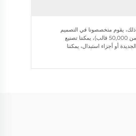
د ذلك، يقوم متخصصونا في التصميم
بإعداد نماذج ثنائية أو ثلاثية الأبعاد باستخدام أنظمة CAD. بناءً على قدراتنا الواسعة في صنع القوالب (أكثر من 50,000 قالب)، يمكننا تصنيع
ديدة أو أجزاء استبدال، يمكننا