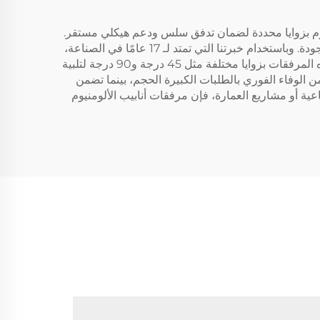
نيوم بزوايا محددة لضمان تدفق سلس ودعم هيكلي مستقر.
وباعتبارها جزءًا رئيسيًا من حلول الألومنيوم الشاملة لدينا، تُصَنَّع مرفقات أنابيب الألومنيوم بدقة باستخدام مواد ألومنيوم عالية الجودة. وباستخدام خبرتنا التي تمتد لـ 17 عامًا في الصناعة،
فقد اكتسبنا خبرة واسعة في تقنيات التصنيع التي تضمن دقة أبعاد متسقة وخصائص ميكانيكية ممتازة لهذه المرفقات. وتتوفر هذه المرفقات بزوايا مختلفة مثل 45 درجة و90 درجة لتلبية
عات مثل البناء والسيارات والآلات. إن طاقتنا الإنتاجية السنوية البالغة 35,000 طن تمكننا من الوفاء الفوري بالطلبات الكبيرة الحجم، بينما تضمن
ية أو مشاريع العمارة، فإن مرفقات أنابيب الألومنيوم