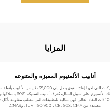
المزايا
أنابيب الألمنيوم المميزة والمتنوعة
نحافظ على مكانتنا كواحدة من عدد قليل من الشركات التي 
بدءًا من سلسلة 1000 إلى سلسل
مثالية للاستخدامات الهيكلية. أما أنابيب سلسلة 1000 ذات النقاء العالي فهي مثالية للتطبيقات ال
معتمدة من TUV، ISO 9001، CE، SGS، CMA، وCNAS.