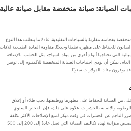
ات الصيانة: صيانة منخفضة مقابل صيانة عالية
نخفضة بفخامته مقارنةً بالسياجات التقليدية. عادةً ما يتطلب هذا النوع
صابون للحفاظ على مظهره نظيفًا وحديثًا. مقاومة المادة الطبيعية للآفات
ميائية التي تحتاجها أنواع أخرى من مواد السياج، مثل الخشب. بالإضافة
ام، يمكن أن يؤدي احتياجات الصيانة المنخفضة للألمنيوم إلى توفير
يوفرون مئات الدولارات سنويًا.
لى من الصيانة للحفاظ على مظهرها ووظيفتها. يجب طلاء أو إغلاق
ات لتجنب اختراق الرطوبة والاصابة بالحشرات. علاوة على ذلك، فإن الفحص السنوي
رر الناجم عن الحشرات في وقت مبكر لمنع الإصلاحات الأكثر تكلفة
لاحقًا. وبعض المتخصصين في المنازل يقترحون تخصيص ميزانية لهذه تكاليف الصيانة التي تصل عادةً إلى 200 إلى 500