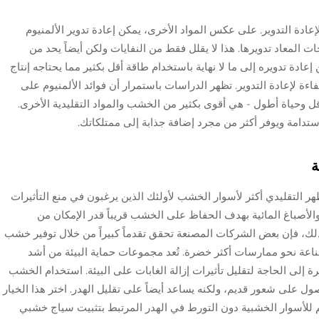
 لإعادة التدوير. على عكس المواد الأخرى، يمكن إعادة تدوير الألمنيوم
ت المعاد تدويرها. هذا لا يقلل فقط من النفايات ولكن أيضاً يحد من
 إعادة تدويره إلى ما لا نهاية باستخدام طاقة أقل بكثير مما يحتاجه إنتاج
اءة لإعادة التدوير. تظهر الدراسات باستمرار أن فوائد الألمنيوم على
الأقل وحياة أطول - هي أقوى بكثير من الخشب والمواد التقليدية الأخرى.
استدامة ويوفر أكثر من مجرد إضافة جذابة إلى ممتلكاتك.
ة
 التقليدي أكثر لأسوار الخشب لأولئك الذين يرغبون في منع التأثيرات
ة والأصباغ المائية بهدف الحفاظ على الخشب قريباً قدر الإمكان من
ى ذلك، فإن بعض الشركات المصنعة تحقق تقدماً كبيراً من خلال توفير خشب
ة نحو ممارسات أكثر خضرة. تُعد مجموعات حماية البيئة من أشد
ى الحاجة لتقليل تأثيرات إزالة الغابات على البيئة. استخدام الخشب
على شعور قديم، ولكنه يساعد أيضاً على تقليل الهدر. اختر هذا الخيار
 للأسوار الخشبية دون التورط في الهدر المرتبط بتثبيت سياج خشبي