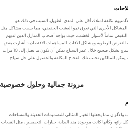
لاحات
ألمنيوم تكلفة امتلاك أقل على المدى الطويل. السبب في ذلك هو
 المشاكل الأخرى التي تعوق نمو العشب الحقيقي، مما يسبب مشاكل مثل
لنقيض تماماً لأسوار الخشب، حيث يواجه أصحاب المنازل الذين لديهم
ة التعرض للرطوبة ومشاكل الآفات. المساهمات الاقتصادية: أشارت بعض
الدراسات الاقتصادية إلى أن تكلفة صيانة لوحة السياج بشكل صحيح خلال عمر السياج يمكن أن تكون ما يصل إلى 10 مرات
يوم، يمكن للمالكين تجنب تلك الفخاخ المكلفة والحصول على حل سياج
مرونة جمالية وحلول خصوصية
م
 والألوان مما يجعلها الخيار المثالي للتصميمات الحديثة والمساحات
ل رائع، وكأنها كانت موجودة منذ البداية. خيارات التخصيص، مثل القبعات