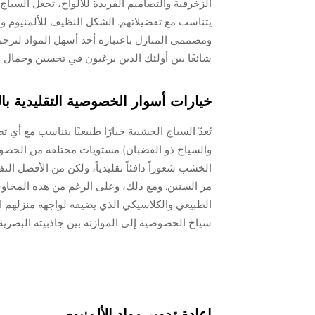
الزخرفية والتصاميم الفريدة للألواح، تجعل السياج 
يتناسب مع تفضيلاتهم. الشكل النظيف للألمنيوم 
ومصممي المنازل باعتباره أحد أسهل المواد لترجمة 
شائعًا بين أولئك الذين يرغبون في تحسين وجمال 
خيارات أسوار الخصوصية التقليدية ب
تُعدّ السياج الخشبية خيارًا طبيعيًا يتناسب مع أي
والسياج ذو القضبان) مستويات مختلفة من الخصوص
الخشب شعوراً دافئاً تقليدياً، ولكن من الأفضل الت
مر السنين. ومع ذلك، وعلى الرغم من هذه المخاو
الطبيعي والكلاسيكي الذي يضيفه لواجهة منزلهم 
سياج الخصوصية إلى الموازنة بين جاذبيته البصرية
إعادة تدوير مواد الألمنيوم