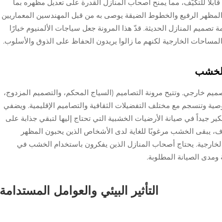
قابلاً للتكيّف، مما يمنح أصحاب المنازل القدرة على تعديل مظهره بما
والمظهر الرفيع والخطوط الضيقة يوصى به من قبل المهندسين المعماريين
تصميم المنازل الحديثة. قدّ هذا المرونة جعل سياجات الألمنيوم خيارًا
المساحات الخارجية لكنهم ما زالوا يريدون الحفاظ على الذوق والأسلوب.
الخشب
 تصميم خارجي. وتتيح مرونة التصاميم (السياج المحكم، والتصميم المزدوج،
ية وتنسجم مع مختلف التفضيلات الثقافية والتصاميم الإقليمية. ويضفي
فكير جيداً في صيانة الأرضيات الخشبية التي تحتاج إليها لتبقي جذابة على
ف، يبقى الخشب مرغوبًا للغاية لدى الأشخاص الذين يحبون المظهر
الخارجية. يحتاج أصحاب المنازل الذين يفكرون باستخدام الخشب في
 ومدى الصيانة المطلوبة.
التأثير البيئي والعوامل المستدامة