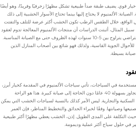
يار قوي. يضيف طبقة صدأ طبيعية تشكل مظهرًا زخرفيًا وفريدًا، وهو أيضًا
الصيانة: الألمنيوم لا يحتاج إليها بينما تحتاج الأسوار الخشبية إلى ذلك
في الواقع، خلال الطقس الرطب تكون الخشب أكثر عرضة للتلف والتفتت
ى سبيل المثال، أثبتت الدراسات أن منتجات الألمنيوم المعالجة تدوم لعقود
أطول من الخشب غير المعالج، والذي لديه عمر افتراضي يتراوح بين 5-10 سنوات لهذه الظروف حتى مع الصيانة المناسبة.
ية للأحوال الجوية القاسية، ولذلك فهو شائع بين أصحاب المنازل الذين
صيانة بسيطة.
قود
لمستخدمة في السياجات، تأتي سياجات الألمنيوم في المقدمة كخيار أبرز،
حيث يمكن للعمر المتوقع لسياجات الألمنيوم أن يتجاوز بسهولة 40 عامًا دون الحاجة إلى صيانة كبيرة. هذا هو الراحة
 السكنية والتجارية. ليس الأمر كذلك بالنسبة لسياجات الخشب التي يمكن
 على مدى جودة تصنيعها وصيانتها. وفقًا لخبراء الحدائق والتخطيط المناظر، فإن العمر
 حيث التكلفة على المدى الطويل. إذن، الخشب يعطي مظهرًا أكثر طبيعية
فكير في حلول سياج أكثر عملية وديمومة.