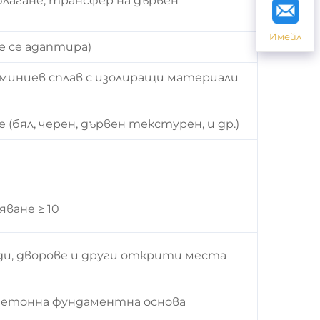
благане, трансфер на дървен
Имейл
е се адаптира)
миниев сплав с изолиращи материали
(бял, черен, дървен текстурен, и др.)
ване ≥ 10
ди, дворове и други открити места
 бетонна фундаментна основа