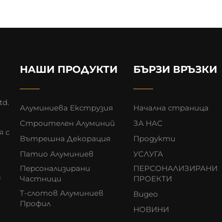
НАШИ ПРОДУКТИ
БЪРЗИ ВРЪЗКИ
td.
Алуминиева Екструзия
Начална страница
Строителен Алуминий
ЗА НАС
я с
Вътрешна Декорация
Продукти
Патио Алуминиев
УСЛУГА
Персонализирани
ПЕРСОНАЛИЗИРАНИ
а
Частници
ПРОЕКТИ
T-слотов Алуминиев
Видео
Профил
НОВИНИ