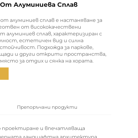
 От Алуминиева Сплав
от алуминиев сплав е настаняване за
готвен от висококачествени
т алуминиев сплав, характеризиран с
ност, естетичен вид и силна
стойчивост. Подхожда за паркове,
ощади и други открити пространства,
място за отдих и сянка на хората.
Препоръчани продукти
но проектиране и впечатляваща
дерната ландшафтна архитектура.