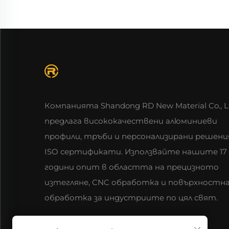
Компанията Shandong RD New Material Co., L
предлага висококачествени алюминиеви
профили, тръби и персонализирани решени
ISO сертификати. Използвайте нашите 17
години опит в областта на прецизното
изтегляне, CNC обработка и повърхностн
обработка за индустриите по цял свят.