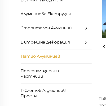
ВСИЧКИ ПРОДУКТИ
Алуминиева Екструзия
Строителен Алуминий
Вътрешна Декорация
Патио Алуминиев
Персонализирани
Частници
T-Слотов Алуминиев
Профил
Пав
пр