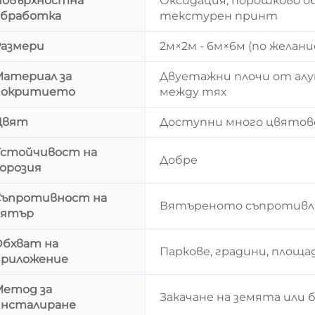
Повърхностна
Оксидация, порошково о
обработка
текстурен принт
Размери
2м×2м - 6м×6м (по желани
Материал за
Двуетажни плочи от алу
покритието
между тях
Цвят
Доступни много цвятове 
Устойчивост на
Добре
орозия
Съпротивност на
Вятъреното съпротивля
вятър
Обхват на
Паркове, градини, площа
приложение
Метод за
Закачане на земята или
инсталиране