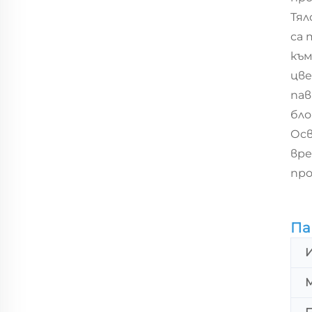
Тял
са 
към
цве
пав
бло
Осв
вре
пр
Па