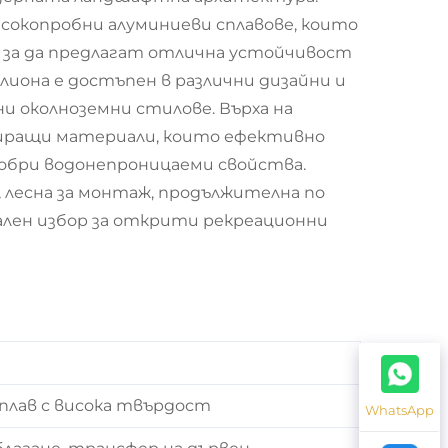
исокопробни алуминиеви сплавове, които
 за да предлагат отлична устойчивост
лиона е достъпен в различни дизайни и
ни околноземни стилове. Върха на
олиращи материали, които ефективно
добри водонепроницаеми свойства.
 лесна за монтаж, продължителна по
еален избор за открити рекреационни
плав с висока твърдост
WhatsApp