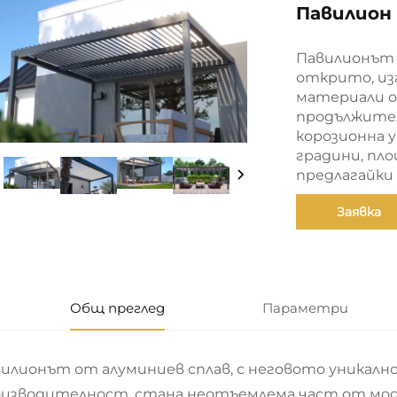
Павилион
Павилионът 
открито, из
материали о
продължител
корозионна у
градини, пл
предлагайки 
Заявка
Общ преглед
Параметри
илионът от алуминиев сплав, с неговото уникал
оизводителност, стана неотъемлема част от мо