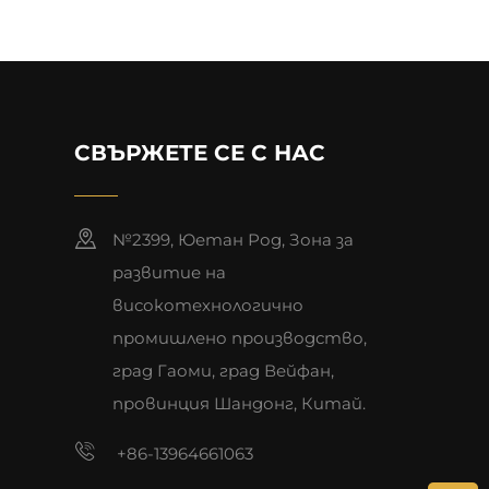
СВЪРЖЕТЕ СЕ С НАС
№2399, Юетан Род, Зона за
развитие на
високотехнологично
промишлено производство,
град Гаоми, град Вейфан,
провинция Шандонг, Китай.
+86-13964661063