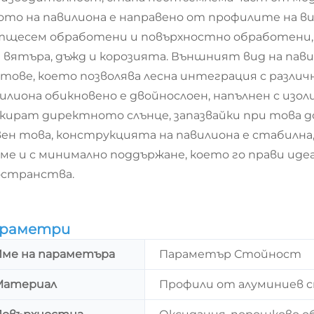
ото на павилиона е направено от профилите на в
тщесем обработени и повърхностно обработени,
 вятъра, дъжд и корозията. Външният вид на пави
тове, което позволява лесна интеграция с различ
илиона обикновено е двойнослоен, напълнен с из
кират директното слънце, запазвайки при това 
ен това, конструкцията на павилиона е стабилна,
ме и с минимално поддържане, което го прави ид
остранства.
раметри
Име на параметъра
Параметър Стойност
Материал
Профили от алуминиев с