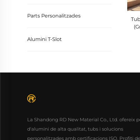
Parts Personalitzades
Tub
(G
Alumini T-Slot
La Shandong RD New Material Co., Ltd. ofereix pe
d'alumini de alta qualitat, tubs i solucions
personalitzades amb certificacions ISO. Profiti de