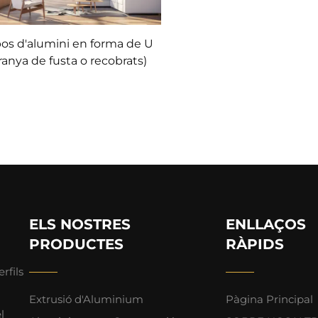
os d'alumini en forma de U
ranya de fusta o recobrats)
ELS NOSTRES
ENLLAÇOS
PRODUCTES
RÀPIDS
rfils
Extrusió d'Aluminium
Pàgina Principal
l