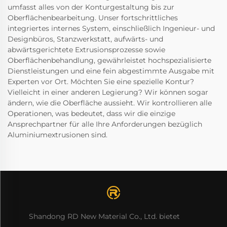
umfasst alles von der Konturgestaltung bis zur
Oberflächenbearbeitung. Unser fortschrittliches
integriertes internes System, einschließlich Ingenieur- und
Designbüros, Stanzwerkstatt, aufwärts- und
abwärtsgerichtete Extrusionsprozesse sowie
Oberflächenbehandlung, gewährleistet hochspezialisierte
Dienstleistungen und eine fein abgestimmte Ausgabe mit
Experten vor Ort. Möchten Sie eine spezielle Kontur?
Vielleicht in einer anderen Legierung? Wir können sogar
ändern, wie die Oberfläche aussieht. Wir kontrollieren alle
Operationen, was bedeutet, dass wir die einzige
Ansprechpartner für alle Ihre Anforderungen bezüglich
Aluminiumextrusionen sind.
Shandong RD New Material Co., Ltd. bietet