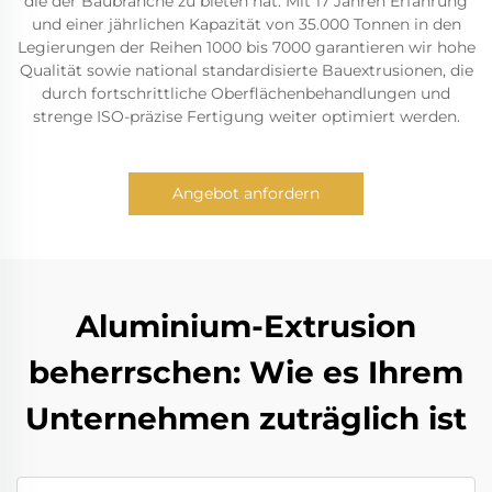
die der Baubranche zu bieten hat. Mit 17 Jahren Erfahrung
und einer jährlichen Kapazität von 35.000 Tonnen in den
Legierungen der Reihen 1000 bis 7000 garantieren wir hohe
Qualität sowie national standardisierte Bauextrusionen, die
durch fortschrittliche Oberflächenbehandlungen und
strenge ISO-präzise Fertigung weiter optimiert werden.
Angebot anfordern
Aluminium-Extrusion
beherrschen: Wie es Ihrem
Unternehmen zuträglich ist