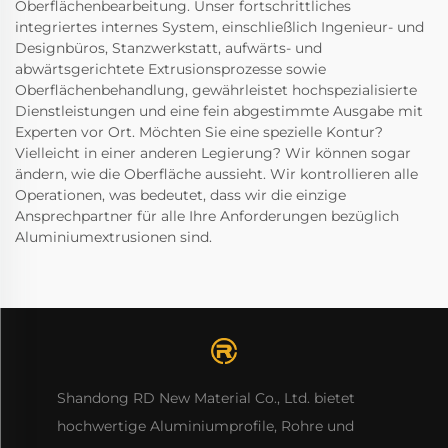
Oberflächenbearbeitung. Unser fortschrittliches
integriertes internes System, einschließlich Ingenieur- und
Designbüros, Stanzwerkstatt, aufwärts- und
abwärtsgerichtete Extrusionsprozesse sowie
Oberflächenbehandlung, gewährleistet hochspezialisierte
Dienstleistungen und eine fein abgestimmte Ausgabe mit
Experten vor Ort. Möchten Sie eine spezielle Kontur?
Vielleicht in einer anderen Legierung? Wir können sogar
ändern, wie die Oberfläche aussieht. Wir kontrollieren alle
Operationen, was bedeutet, dass wir die einzige
Ansprechpartner für alle Ihre Anforderungen bezüglich
Aluminiumextrusionen sind.
Shandong RD New Material Co., Ltd. bietet
hochwertige Aluminiumprofile, Rohre und