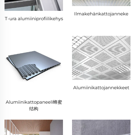
Ilmakehänkattojanneke
T-ura alumiiniprofiilikehys
Alumiinikattojannekkeet
Alumiinikattopaneeli蜂蜜
结构