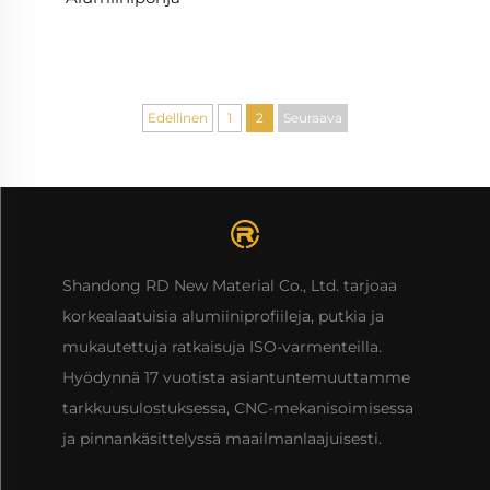
Edellinen
1
2
Seuraava
Shandong RD New Material Co., Ltd. tarjoaa
korkealaatuisia alumiiniprofiileja, putkia ja
mukautettuja ratkaisuja ISO-varmenteilla.
Hyödynnä 17 vuotista asiantuntemuuttamme
tarkkuusulostuksessa, CNC-mekanisoimisessa
ja pinnankäsittelyssä maailmanlaajuisesti.