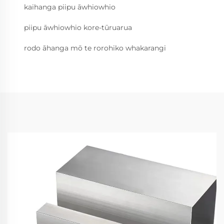
kaihanga piipu āwhiowhio
piipu āwhiowhio kore-tūruarua
rodo āhanga mō te rorohiko whakarangi