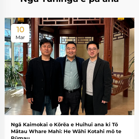
10
Mar
Ngā Kaimokai o Kōrēa e Huihui ana ki Tō
Mātau Whare Mahi: He Wāhi Kotahi mō te
Pūmau