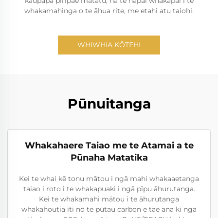
kaupapa piripae matatū, nā te hāpai whakapai i te
whakamahinga o te āhua rite, me etahi atu taiohi.
WHIWHIA KŌTEHI
Pūnuitanga
Whakahaere Taiao me te Atamai a te
Pūnaha Matatika
Kei te whai kē tonu mātou i ngā mahi whakaaetanga
taiao i roto i te whakapuaki i ngā pīpu āhurutanga.
Kei te whakamahi mātou i te āhurutanga
whakahoutia iti nō te pūtau carbon e tae ana ki ngā