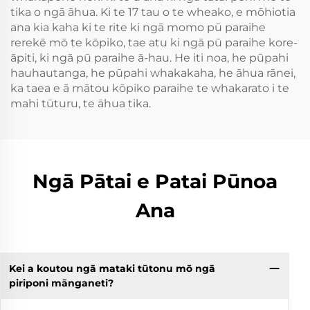
tika o ngā āhua. Ki te 17 tau o te wheako, e mōhiotia
ana kia kaha ki te rite ki ngā momo pū paraihe
rerekē mō te kōpiko, tae atu ki ngā pū paraihe kore-
āpiti, ki ngā pū paraihe ā-hau. He iti noa, he pūpahi
hauhautanga, he pūpahi whakakaha, he āhua rānei,
ka taea e ā mātou kōpiko paraihe te whakarato i te
mahi tūturu, te āhua tika.
Ngā Pātai e Patai Pūnoa
Ana
Kei a koutou ngā mataki tūtonu mō ngā
piriponi mānganeti?