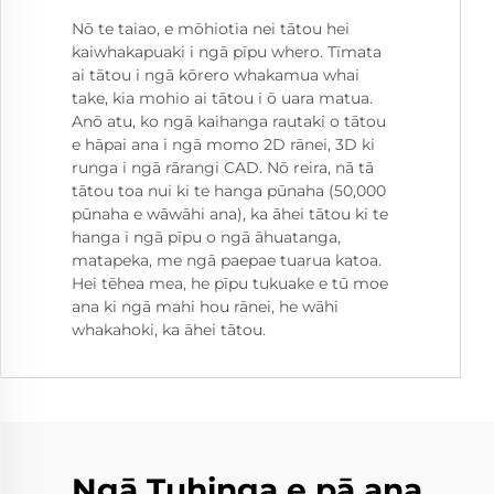
Nō te taiao, e mōhiotia nei tātou hei
kaiwhakapuaki i ngā pīpu whero. Tīmata
ai tātou i ngā kōrero whakamua whai
take, kia mohio ai tātou i ō uara matua.
Anō atu, ko ngā kaihanga rautaki o tātou
e hāpai ana i ngā momo 2D rānei, 3D ki
runga i ngā rārangi CAD. Nō reira, nā tā
tātou toa nui ki te hanga pūnaha (50,000
pūnaha e wāwāhi ana), ka āhei tātou ki te
hanga i ngā pīpu o ngā āhuatanga,
matapeka, me ngā paepae tuarua katoa.
Hei tēhea mea, he pīpu tukuake e tū moe
ana ki ngā mahi hou rānei, he wāhi
whakahoki, ka āhei tātou.
Ngā Tuhinga e pā ana