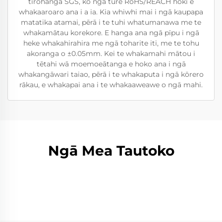
tirohanga SGS, ko ngā ture RoHS/REACH hoki e
whakaaroaro ana i a ia. Kia whiwhi mai i ngā kaupapa
matatika atamai, pērā i te tuhi whatumanawa me te
whakamātau korekore. E hanga ana ngā pīpu i ngā
heke whakahirahira me ngā toharite iti, me te tohu
akoranga o ±0.05mm. Kei te whakamahi mātou i
tētahi wā moemoeātanga e hoko ana i ngā
whakangāwari taiao, pērā i te whakaputa i ngā kōrero
rākau, e whakapai ana i te whakaaweawe o ngā mahi.
Ngā Mea Tautoko