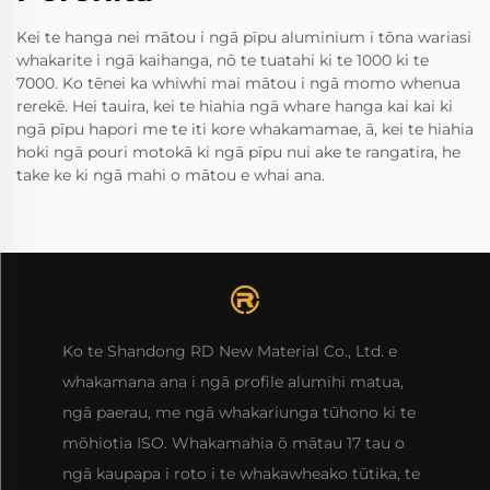
Kei te hanga nei mātou i ngā pīpu aluminium i tōna wariasi
whakarite i ngā kaihanga, nō te tuatahi ki te 1000 ki te
7000. Ko tēnei ka whiwhi mai mātou i ngā momo whenua
rerekē. Hei tauira, kei te hiahia ngā whare hanga kai kai ki
ngā pīpu hapori me te iti kore whakamamae, ā, kei te hiahia
hoki ngā pouri motokā ki ngā pīpu nui ake te rangatira, he
take ke ki ngā mahi o mātou e whai ana.
Ko te Shandong RD New Material Co., Ltd. e
whakamana ana i ngā profile alumihi matua,
ngā paerau, me ngā whakariunga tūhono ki te
mōhiotia ISO. Whakamahia ō mātau 17 tau o
ngā kaupapa i roto i te whakawheako tūtika, te