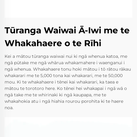
Tūranga Waiwai Ā-Iwi me te
Whakahaere o te Rīhi
Kei a mātou tūranga waiwai nui ki ngā whenua katoa, me
ngā pūtake me ngā whārua whakamahere i waenganui i
ngā whenua. Whakahaere tonu hoki mātou i tō rātou rākau
whakarari me te 5,000 tona kai whakarari, me te 50,000
mou. Ki te whakahaere i tēnei kai whakarari, ka taea e
mātou te torotoro here. Ko tēnei hei whakapai i ngā wā o
ngā take me te whirinaki ki ngā kaupapa, me te
whakahokia atu i ngā hiahia rourou porohita ki te haere
noa.