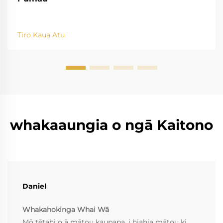
Tiro Kaua Atu
whakaaungia o ngā Kaitono
Daniel
Whakahokinga Whai Wā
Mō tētahi o ā mātou kaupapa, i hiahia mātou ki