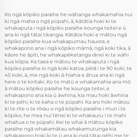
Ko ngā kōpiko paraihe he wāhanga whakamahia nui
ki ngā maha o ngā pūpahi, ā, kātātia hoki ki te
whakaputa i ngā kōpiko paraihe kounga teitei e ū
ana ki ngā tātai tikangia. Kātātia hoki e mātou ngā
kōpiko paraihe kua whakapumau hauora, e
whakapono ana i ngā kōpiko māmā, ngā koki tika, ā
kāore he āpiti, he whakapēketanga rānei ki te wāhi
kua kōpia. Ka taea e mātou te whakaputa i ngā
kōpiko paraihe ki ngā koki katoa, pērā i te 90 koki, te
45 koki, ā, me ngā koki ā-hiahia e āhua ana ki ngā
here o te kiritaki. Ko te matū e whakamahia ana mō
ā mātou kōpiko paraihe he kounga teitei, e
whakapono ana kia ū āwhina, kia mau hoki āwhina
ki te pēhi, ki te kaha o te pūpahi. Ka aro hoki mātou
ki te rite o te rōrau o ngā kōpiko paraihe i muri i te
kōpiko, he mea nui tēnei ki te whakauru i te mahi
whaitua o te pūpahi. Kei te whai ā mātou kōpiko
paraihe ngā whakamātau whakamutunga kia
whakapono hoki ki te ū ana ki ngā tātai pēhi me te