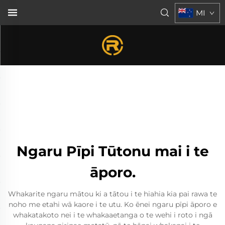
MI
Ngaru Pīpi Tūtonu mai i te
āporo.
Whakarite ngaru mātou ki a tātou i te hiahia kia pai rawa te
noho me etahi wā kaore i te utu. Ko ēnei ngaru pīpi āporo e
whakatakoto nei i te whakaaetanga o te wehi i roto i ngā