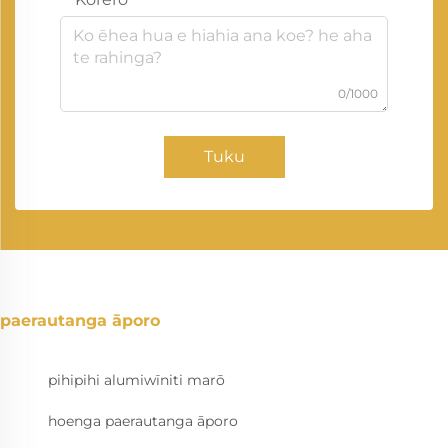
0/1000
Tuku
paerautanga āporo
pihipihi alumiwīniti marō
hoenga paerautanga āporo