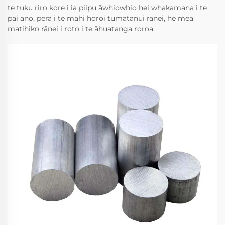
te tuku riro kore i ia piipu āwhiowhio hei whakamana i te
pai anō, pērā i te mahi horoi tūmatanui rānei, he mea
matihiko rānei i roto i te āhuatanga roroa.