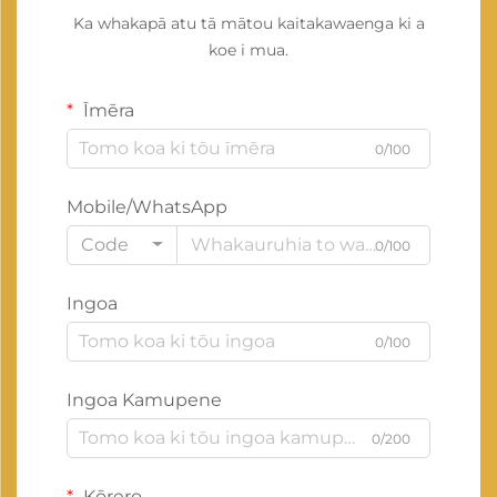
Ka whakapā atu tā mātou kaitakawaenga ki a
koe i mua.
Īmēra
0/100
Mobile/WhatsApp
Code
0/100
Ingoa
0/100
Ingoa Kamupene
0/200
Kōrero