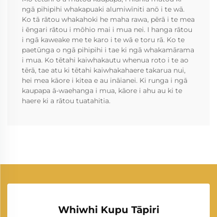
ngā pihipihi whakapuaki alumiwīniti anō i te wā.
Ko tā rātou whakahoki he maha rawa, pērā i te mea
i ēngari rātou i mōhio mai i mua nei. I hanga rātou
i ngā kaweake me te karo i te wā e toru rā. Ko te
paetūnga o ngā pihipihi i tae ki ngā whakamārama
i mua. Ko tētahi kaiwhakautu whenua roto i te ao
tērā, tae atu ki tētahi kaiwhakahaere takarua nui,
hei mea kāore i kitea e au ināianei. Ki runga i ngā
kaupapa ā-waehanga i mua, kāore i ahu au ki te
haere ki a rātou tuatahitia.
Whiwhi Kupu Tāpiri