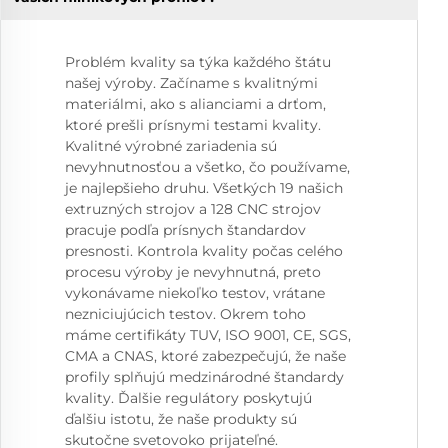
Problém kvality sa týka každého štátu
našej výroby. Začíname s kvalitnými
materiálmi, ako s alianciami a drťom,
ktoré prešli prísnymi testami kvality.
Kvalitné výrobné zariadenia sú
nevyhnutnosťou a všetko, čo používame,
je najlepšieho druhu. Všetkých 19 našich
extruzných strojov a 128 CNC strojov
pracuje podľa prísnych štandardov
presnosti. Kontrola kvality počas celého
procesu výroby je nevyhnutná, preto
vykonávame niekoľko testov, vrátane
nezniciujúcich testov. Okrem toho
máme certifikáty TUV, ISO 9001, CE, SGS,
CMA a CNAS, ktoré zabezpečujú, že naše
profily splňujú medzinárodné štandardy
kvality. Ďalšie regulátory poskytujú
ďalšiu istotu, že naše produkty sú
skutočne svetovoko prijateľné.