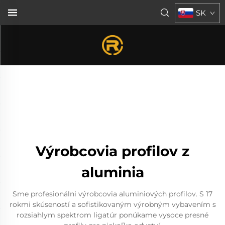
SK
Výrobcovia profilov z
aluminia
Sme profesionálni výrobcovia aluminiových profilov. S 17
rokmi skúseností a sofistikovaným výrobným vybavením s
rozsiahlym spektrom ligatúr ponúkame vysoce presné