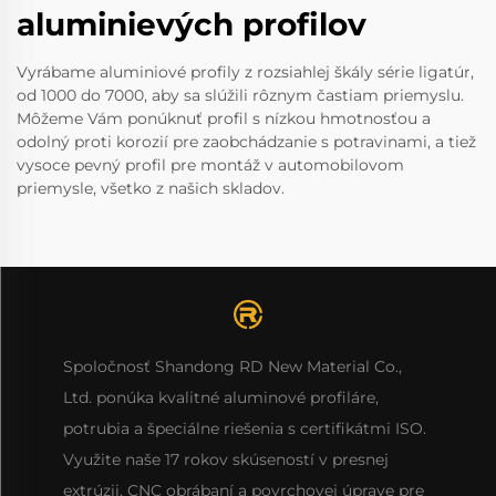
aluminievých profilov
Vyrábame aluminiové profily z rozsiahlej škály série ligatúr,
od 1000 do 7000, aby sa slúžili rôznym častiam priemyslu.
Môžeme Vám ponúknuť profil s nízkou hmotnosťou a
odolný proti korozií pre zaobchádzanie s potravinami, a tiež
vysoce pevný profil pre montáž v automobilovom
priemysle, všetko z našich skladov.
Spoločnosť Shandong RD New Material Co.,
Ltd. ponúka kvalitné aluminové profiláre,
potrubia a špeciálne riešenia s certifikátmi ISO.
Využite naše 17 rokov skúseností v presnej
extrúzii, CNC obrábaní a povrchovej úprave pre