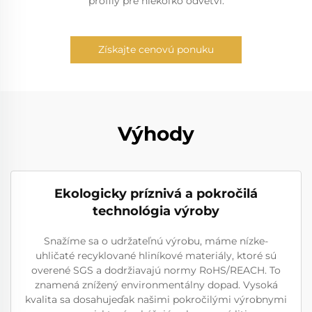
profily pre niekoľko odvetví.
Získajte cenovú ponuku
Výhody
Ekologicky príznivá a pokročilá
technológia výroby
Snažíme sa o udržateľnú výrobu, máme nízke-
uhličaté recyklované hliníkové materiály, ktoré sú
overené SGS a dodržiavajú normy RoHS/REACH. To
znamená znížený environmentálny dopad. Vysoká
kvalita sa dosahujeďak našimi pokročilými výrobnymi