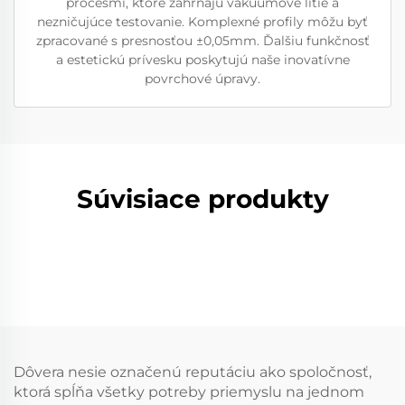
procesmi, ktoré zahŕňajú vakuumové litie a
nezničujúce testovanie. Komplexné profily môžu byť
zpracované s presnosťou ±0,05mm. Ďalšiu funkčnosť
a estetickú prívesku poskytujú naše inovatívne
povrchové úpravy.
Súvisiace produkty
Dôvera nesie označenú reputáciu ako spoločnosť,
ktorá spĺňa všetky potreby priemyslu na jednom