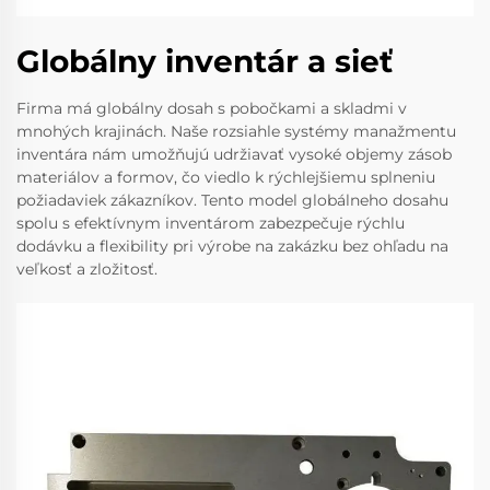
Globálny inventár a sieť
Firma má globálny dosah s pobočkami a skladmi v
mnohých krajinách. Naše rozsiahle systémy manažmentu
inventára nám umožňujú udržiavať vysoké objemy zásob
materiálov a formov, čo viedlo k rýchlejšiemu splneniu
požiadaviek zákazníkov. Tento model globálneho dosahu
spolu s efektívnym inventárom zabezpečuje rýchlu
dodávku a flexibility pri výrobe na zakázku bez ohľadu na
veľkosť a zložitosť.