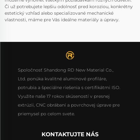
môžeme vyhovieť všetkým požiadavkám rôznych odvetví.
Či už potrebujete lepšiu odolnosť pred koroziou, konkrétny
estetický vzhľad alebo specializované mechanické
vlastnosti, máme pre Vás ideálne materiály a úpravy.
Spoločnosť Shandong RD New Material Co.,
Ltd. ponúka kvalitné aluminové profiláre,
potrubia a špeciálne riešenia s certifikátmi ISO.
Využite naše 17 rokov skúseností v presnej
extrúzii, CNC obrábaní a povrchovej úprave pre
priemysel po celom svete.
KONTAKTUJTE NÁS