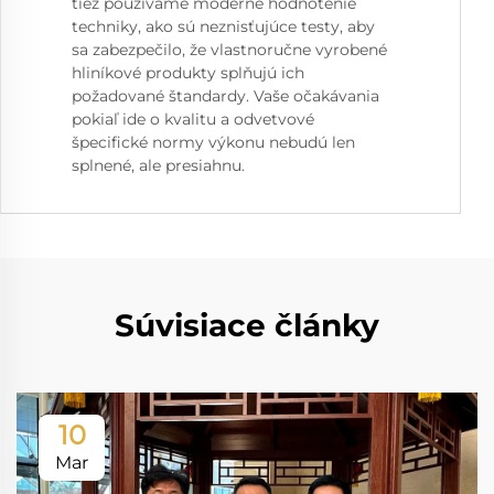
tiež používame moderne hodnotenie
techniky, ako sú neznisťujúce testy, aby
sa zabezpečilo, že vlastnoručne vyrobené
hliníkové produkty splňujú ich
požadované štandardy. Vaše očakávania
pokiaľ ide o kvalitu a odvetvové
špecifické normy výkonu nebudú len
splnené, ale presiahnu.
Súvisiace články
10
Mar