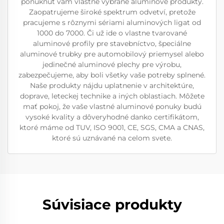
ponúknuť vám vlastne vybrané aluminové produkty.
Zaopatrujeme široké spektrum odvetví, pretože
pracujeme s rôznymi sériami aluminových ligat od
1000 do 7000. Či už ide o vlastne tvarované
aluminové profily pre stavebníctvo, špeciálne
aluminové trubky pre automobilový priemysel alebo
jedinečné aluminové plechy pre výrobu,
zabezpečujeme, aby boli všetky vaše potreby splnené.
Naše produkty nájdu uplatnenie v architektúre,
doprave, leteckej technike a iných oblastiach. Môžete
mať pokoj, že vaše vlastné aluminové ponuky budú
vysoké kvality a dôveryhodné danko certifikátom,
ktoré máme od TUV, ISO 9001, CE, SGS, CMA a CNAS,
ktoré sú uznávané na celom svete.
Súvisiace produkty