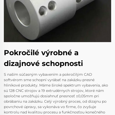
Pokročilé výrobné a
dizajnové schopnosti
S naším súčasným vybavením a pokročilým CAD
softvérom sme schopní vyrábať na zakázku presné
hliníkové produkty. Máme široké spektrum vybavenia, ako
sú 128 CNC strojov a 19 extrudérnych strojov, ktoré nám
spoločne umožňujú dosiahnuť presnosť ±0,05mm pri
obrábaniu na zakázku. Celý výrobný proces, od dizajnu po
povrchové úpravy, sa vykonáva vo firme, čo zvyšuje
kontrolu nad kvalitou procesu a funkčnosťou konečného