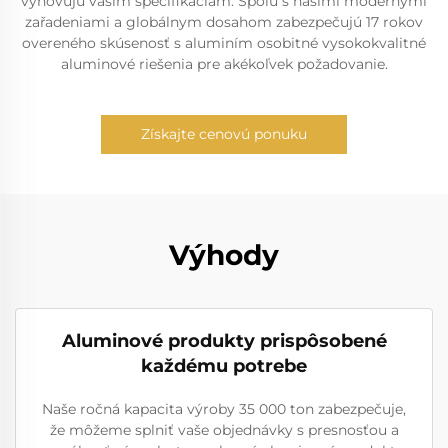
vyhovujú vašim špecifikáciám. Spolu s našimi modernými
zařadeniami a globálnym dosahom zabezpečujú 17 rokov
overeného skúsenosť s aluminím osobitné vysokokvalitné
aluminové riešenia pre akékoľvek požadovanie.
Získajte cenovú ponuku
Výhody
Aluminové produkty prispôsobené
každému potrebe
Naše ročná kapacita výroby 35 000 ton zabezpečuje,
že môžeme splniť vaše objednávky s presnosťou a