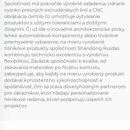
Spoločnosť má pokročilé výrobné zařadenia, vrátane
vysoko presných extrudérskych linií a CNC
obrábacia centrá, čo umožňuje vytváranie
produktov s užitými toleranciami a zložitými
dizajnmi. Či už ide o inovačné architektonické prvky,
lehké automobilové komponenty alebo trvanlivé
priemyselné vybavenie, na mieru vyrobené
hliníkové produkty spoločnosti Shandong Ruidao
kombinujú technickú excelenciu s výrobnou
flexibilitou. Záväzok spoločnosti k kvalite, od
získavania materiálov po finálnu kontrolu,
zabezpečuje, aby každý na mieru vyrobený produkt
dodával konzistentnú výkonoschopnosť a
spoľahlivosť, čím sa stáva dôveryhodným partnerom
pre zákazníkov, ktorí hľadajú personalizované
hliníkové riešenia, ktoré podporujú úspech ich
projektov.