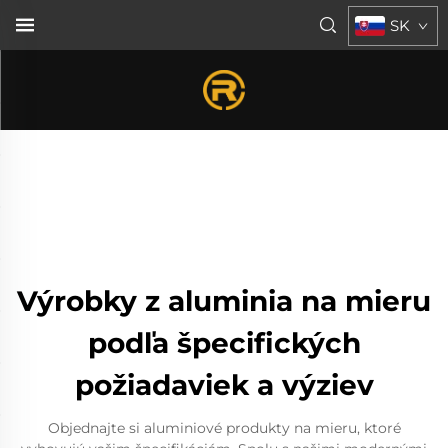
SK
Výrobky z aluminia na mieru
podľa špecifických
požiadaviek a výziev
Objednajte si aluminiové produkty na mieru, ktoré