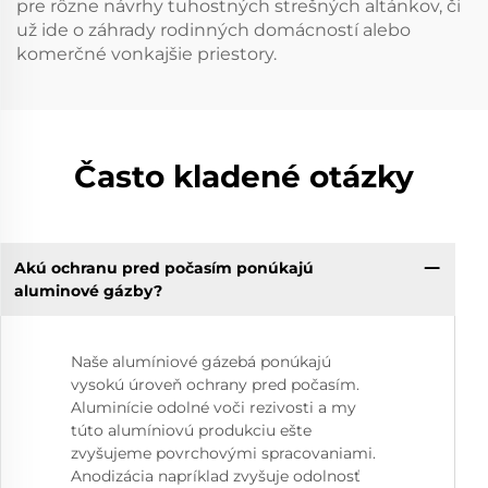
pre rôzne návrhy tuhostných strešných altánkov, či
už ide o záhrady rodinných domácností alebo
komerčné vonkajšie priestory.
Často kladené otázky
Akú ochranu pred počasím ponúkajú
aluminové gázby?
Naše alumíniové gázebá ponúkajú
vysokú úroveň ochrany pred počasím.
Aluminície odolné voči rezivosti a my
túto alumíniovú produkciu ešte
zvyšujeme povrchovými spracovaniami.
Anodizácia napríklad zvyšuje odolnosť