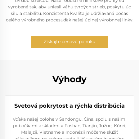
tvrdou strelcou. Naše robustné hliníkové profily sú
vyrobené tak, aby uniesli váhu tvrdých strieb, poskytujúc
silu a stabilitu. Konzistenta kvalita je udržiavaná počas
celého výrobného procesuďak našej úplnej výrobnnej linky.
Získajte cenovú ponuku
Výhody
Svetová pokrytost a rýchla distribúcia
Vďaka našej polohe v Šandongu, Čína, spolu s našimi
pobočkami a skladmi v Foshan, Tianjin, Južnej Kórei,
Malajzii, Vietname a Indonézii môžeme slúžiť
zákazníkom po celom svete. Náš systém inventúry