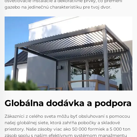
osvetlovacie inštalácie a dekoratívne prvky, čo premení
gazebo na jedinečnú charakteristiku pre tvoj dvor.
Globálna dodávka a podpora
Zákazníci z celého sveta môžu byť obsluhovaní s pomocou
našej globálnej siete, ktorá zahŕňa pobočky a skladové
priestory. Naše zásoby viac ako 50 000 formiek a 5 000 ton
zásob spolu s naším efektívnym systémom manažmentu