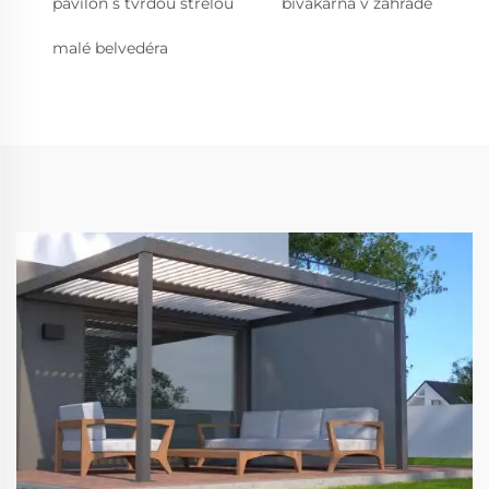
pavilón s tvrdou strelou
bivakárna v záhrade
malé belvedéra