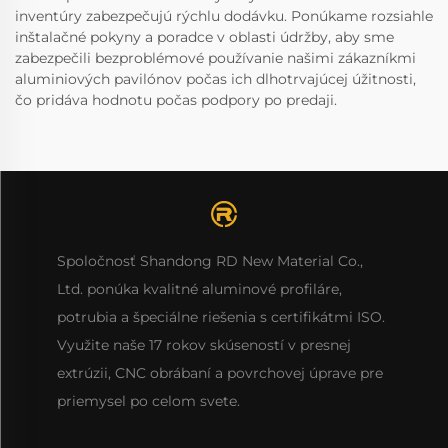
inventúry zabezpečujú rýchlu dodávku. Ponúkame rozsiahle
inštalačné pokyny a poradce v oblasti údržby, aby sme
zabezpečili bezproblémové používanie našimi zákazníkmi
aluminiových pavilónov počas ich dlhotrvajúcej úžitnosti,
čo pridáva hodnotu počas podpory po predaji.
Spoločnosť Shandong RD New Material Co.,
Ltd. ponúka kvalitné aluminové profiláre,
potrubia a špeciálne riešenia s certifikátmi ISO.
Využite naše 17 rokov skúseností v presnej
extrúzii, CNC obrábaní a povrchovej úprave pre
priemysel po celom svete.