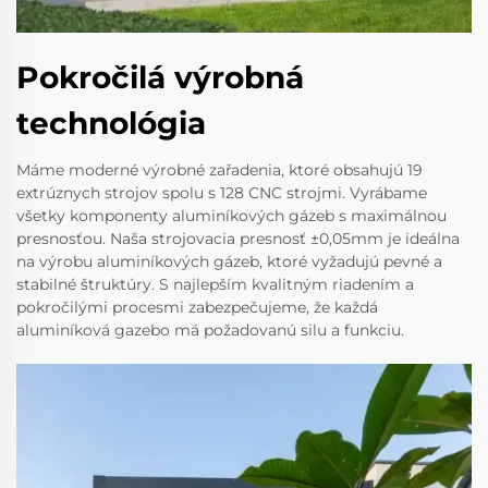
Pokročilá výrobná
technológia
Máme moderné výrobné zařadenia, ktoré obsahujú 19
extrúznych strojov spolu s 128 CNC strojmi. Vyrábame
všetky komponenty aluminíkových gázeb s maximálnou
presnosťou. Naša strojovacia presnosť ±0,05mm je ideálna
na výrobu aluminíkových gázeb, ktoré vyžadujú pevné a
stabilné štruktúry. S najlepším kvalitným riadením a
pokročilými procesmi zabezpečujeme, že každá
aluminíková gazebo má požadovanú silu a funkciu.