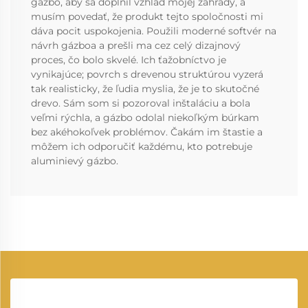
gázbo, aby sa doplnil vzhľad mojej záhrady, a
musím povedať, že produkt tejto spoločnosti mi
dáva pocit uspokojenia. Použili moderné softvér na
návrh gázboa a prešli ma cez celý dizajnový
proces, čo bolo skvelé. Ich ťažobníctvo je
vynikajúce; povrch s drevenou struktúrou vyzerá
tak realisticky, že ľudia myslia, že je to skutočné
drevo. Sám som si pozoroval inštaláciu a bola
veľmi rýchla, a gázbo odolal niekoľkým búrkam
bez akéhokoľvek problémov. Čakám im štastie a
môžem ich odporučiť každému, kto potrebuje
aluminievý gázbo.