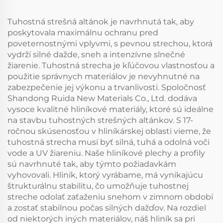
Tuhostná strešná altánok je navrhnutá tak, aby
poskytovala maximálnu ochranu pred
poveternostnými vplyvmi, s pevnou strechou, ktorá
vydrží silné dažde, sneh a intenzívne slnečné
žiarenie. Tuhostná strecha je kľúčovou vlastnosťou a
použitie správnych materiálov je nevyhnutné na
zabezpečenie jej výkonu a trvanlivosti. Spoločnosť
Shandong Ruida New Materials Co., Ltd. dodáva
vysoce kvalitné hliníkové materiály, ktoré sú ideálne
na stavbu tuhostných strešných altánkov. S 17-
ročnou skúsenosťou v hliníkárskej oblasti vieme, že
tuhostná strecha musí byť silná, tuhá a odolná voči
vode a UV žiareniu. Naše hliníkové plechy a profily
sú navrhnuté tak, aby týmto požiadavkám
vyhovovali. Hliník, ktorý vyrábame, má vynikajúcu
štrukturálnu stabilitu, čo umožňuje tuhostnej
streche odolať zaťaženiu snehom v zimnom období
a zostať stabilnou počas silných dažďov. Na rozdiel
od niektorých iných materiálov, náš hliník sa pri