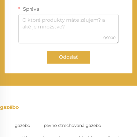
Správa
0/1000
Odoslať
gazébo
gazébo
pevno strechovaná gazebo