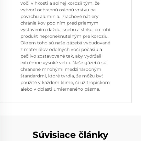
voči vlhkosti a solnej korozií tým, že
vytvorí ochrannú oxidnú vrstvu na
povrchu aluminia. Prachové nátiery
chránia kov pod ním pred priamym
vystavením daždu, snehu a slnku, čo robí
produkt neproneknutelným pre koroziu.
Okrem toho sú naše gázebá vybudované
z materiálov odolných voči počasiu a
pečlivo zostavované tak, aby vydržali
extrémne vysoké vetra. Naše gázebá sú
chránené mnohými medzinárodnými
štandardmi, ktoré tvrdia, že môžu byť
použité v každom klime, či už tropickom
alebo v oblasti umierneného pásma.
Súvisiace články