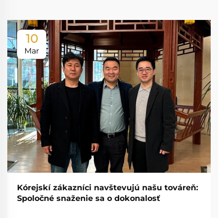
10
Mar
Kórejskí zákazníci navštevujú našu továreň:
Spoločné snaženie sa o dokonalosť