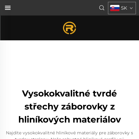
SK
Vysokokvalitné tvrdé
střechy záborovky z
hliníkových materiálov
Najdite vysokokvalitné hliníkové materiály pre záborovky s