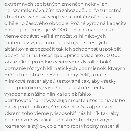
extrémnych teplotných zmenách nekriví ani
nerozpraskanáva, čím sa zabezpečuje, že tuhostná
strecha si zachová svoj tvar a funkčnosť počas
dlhšieho časového obdobia. Ročná výrobná kapacita
nášej spoločnosti je 35 000 ton, čo znamená, že
vieme dodávať veľké množstvá hliníkových
materiálov výrobcom tuhostných strešných
altánkov a zabezpečiť tak ich schopnosť uspokojiť
dopyt na trhu. Počas spolupráce s viac ako 20 000
zákazníkmi po celom svete sme získali hlboké
poznanie rôznych klimatických podmienok, ktorým
môžu tuhostné strešné altánky čeliť, a naše
hliníkové materiály sú testované tak, aby všetky
tieto podmienky vydržali. Tuhostná strecha
vyrobená z nášho hliníka je tiež ľahko
údržbovateľná; nevyžaduje si časté utesnenie alebo
náter proti únikom, čím ušetríte čas aj peniaze.
Okrem toho vieme prispôsobiť náš hliník tak, aby
bolo možné vytvárať tuhostné strechy rôznych
rozmerov a štýlov, čo z neho robí vhodný materiál