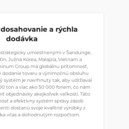
 dosahovanie a rýchla
dodávka
i strategicky umiestnenými v Šandunge,
ťin, Južná Kórea, Malajzia, Vietnam a
minum Group má globálnu prítomnosť,
hle dodanie tovaru a výnimočnú obsluhu
vý systém je navrhnutý tak, aby udržiaval
00 ton a viac ako 50 000 foriem, čo nám
iť objednávky akejkoľvek veľkosti. Táto
osť a efektívny systém správy zásob
lienti dostanú svoje kvalitné výrobky z
níka včas a dohodnutým rozpočtom.