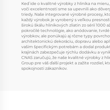
Keď ide o kvalitné výrobky z hliníka na mie
voči excelentnosti sme sa upevnili ako dôvery
triedy. Naše integrované výrobné procesy, kt
každý výrobok je vyrobený s veľkou presnos
širokú škálu hliníkových zliatin zo sérií 100
pokročilé technológie, ako anódovanie, tvrdé
výrobkov, ale ponúkajú aj rôzne typy povrcho
architektonickú dekoráciu, dopravu alebo ap
vašim špecifickým potrebám a dodal produkt,
krajinách zabezpečuje rýchlu dodávku a vynik
CNAS zaručujú, že naše kvalitné výrobky z hl
Group pre váš ďalší projekt a zažite rozdiel
spokojnosti zákazníkov.