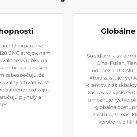
hopnosti
Globálne
átane 19 expanzných
 128 CNC strojov, nám
So sídlami a skladm
kvalitné výrobky na
Čína, Fušan, Tian
 v kombinácii s naším
Indonézia, RD Alu
m zabezpečujú, že
ktorá zaisťuje rýc
vality a trvanlivosti.
klientov. Náš sklado
počiatočného dizajnu
zásoby vo výške 5 0
ručujú plynulý a
umožňuje rýchlo pln
ces.
globálna dostupn
zaisťujú, že naši k
vyrobené z hli