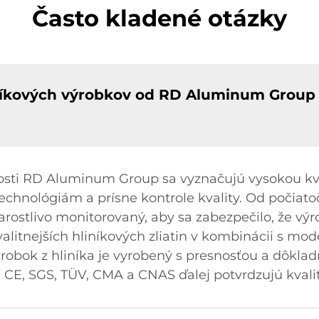
Často kladené otázky
liníkových výrobkov od RD Aluminum Grou
čnosti RD Aluminum Group sa vyznačujú vysokou k
chnológiám a prísne kontrole kvality. Od počiat
arostlivo monitorovaný, aby sa zabezpečilo, že vý
jkvalitnejších hliníkových zliatin v kombinácii s 
ýrobok z hliníka je vyrobený s presnosťou a dôkla
, CE, SGS, TÜV, CMA a CNAS ďalej potvrdzujú kvali