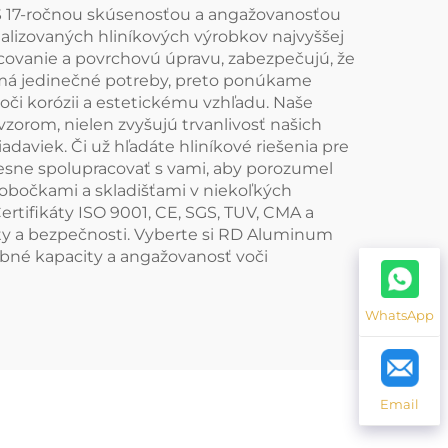
. S 17-ročnou skúsenosťou a angažovanosťou
cializovaných hliníkových výrobkov najvyššej
acovanie a povrchovú úpravu, zabezpečujú, že
t má jedinečné potreby, preto ponúkame
voči korózii a estetickému vzhľadu. Naše
zorom, nielen zvyšujú trvanlivosť našich
aviek. Či už hľadáte hliníkové riešenia pre
tesne spolupracovať s vami, aby porozumel
pobočkami a skladišťami v niekoľkých
rtifikáty ISO 9001, CE, SGS, TUV, CMA a
ity a bezpečnosti. Vyberte si RD Aluminum
robné kapacity a angažovanosť voči
WhatsApp
Email