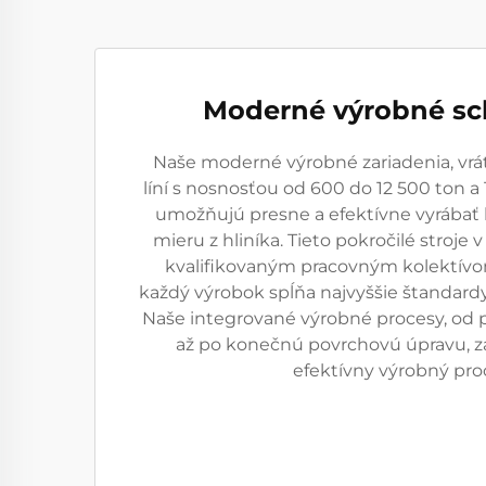
Moderné výrobné sc
Naše moderné výrobné zariadenia, vr
líní s nosnosťou od 600 do 12 500 ton a
umožňujú presne a efektívne vyrábať 
mieru z hliníka. Tieto pokročilé stroje
kvalifikovaným pracovným kolektívo
každý výrobok spĺňa najvyššie štandardy k
Naše integrované výrobné procesy, od 
až po konečnú povrchovú úpravu, za
efektívny výrobný pro