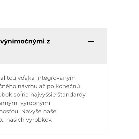
p výnimočnými z
valitou vďaka integrovaným
očného návrhu až po konečnú
robok spĺňa najvyššie štandardy
modernými výrobnými
dnosťou. Navyše naše
tu našich výrobkov.