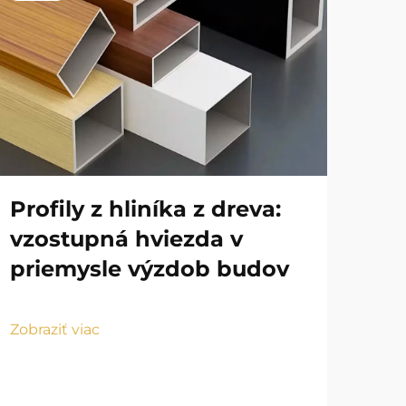
Profily z hliníka z dreva:
Výr
vzostupná hviezda v
sú
priemysle výzdob budov
tr
Zobraziť viac
Zobr