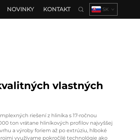
NOVINKY
KONTAKT
SK
valitných vlastných
exných riešení z hliníka s 17-ročnou
00 ton vrátane hliníkových profilov najvyššej
ávrhu a výroby foriem až po extrúziu, hlboké
trojmi využívame pokročilé technológie ako