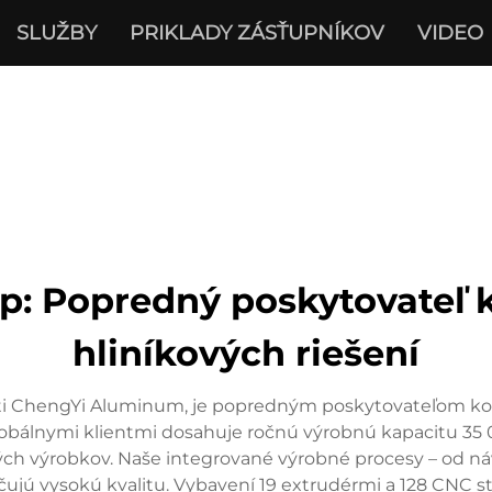
SLUŽBY
PRIKLADY ZÁSŤUPNÍKOV
VIDEO
 Popredný poskytovateľ k
hliníkových riešení
i ChengYi Aluminum, je popredným poskytovateľom kompl
obálnymi klientmi dosahuje ročnú výrobnú kapacitu 35 0
kových výrobkov. Naše integrované výrobné procesy – od n
ujú vysokú kvalitu. Vybavení 19 extrudérmi a 128 CNC s