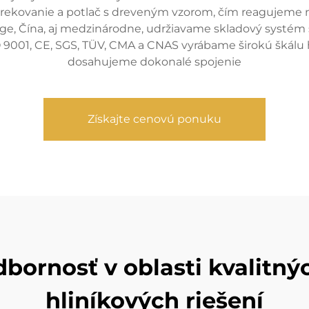
trekovanie a potlač s dreveným vzorom, čím reagujeme n
e, Čína, aj medzinárodne, udržiavame skladový systém s
 9001, CE, SGS, TÜV, CMA a CNAS vyrábame širokú škálu hl
dosahujeme dokonalé spojenie
Získajte cenovú ponuku
ornosť v oblasti kvalitnýc
hliníkových riešení