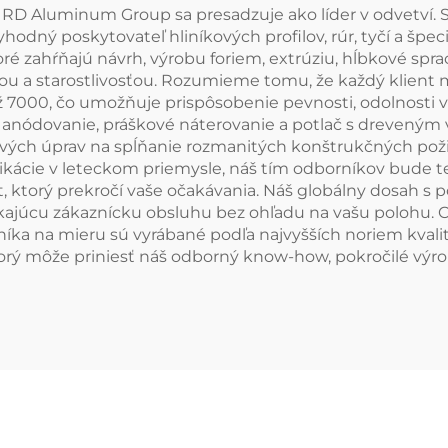
ru, RD Aluminum Group sa presadzuje ako líder v odvetví
hodný poskytovateľ hliníkových profilov, rúr, tyčí a špe
oré zahŕňajú návrh, výrobu foriem, extrúziu, hĺbkové spr
ťou a starostlivosťou. Rozumieme tomu, že každý klien
0 až 7000, čo umožňuje prispôsobenie pevnosti, odolnosti 
 anódovanie, práškové náterovanie a potlač s dreveným v
vých úprav na spĺňanie rozmanitých konštrukčných požiad
likácie v leteckom priemysle, náš tím odborníkov bude 
 ktorý prekročí vaše očakávania. Náš globálny dosah s 
ajúcu zákaznícku obsluhu bez ohľadu na vašu polohu. Ce
iníka na mieru sú vyrábané podľa najvyšších noriem kval
, ktorý môže priniesť náš odborný know-how, pokročilé vý