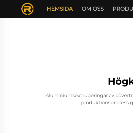
HEMSIDA
OM OSS
PRODU
Högk
Aluminiumsextruderingar av oöverträ
produktionsprocess ga