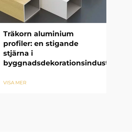
Träkorn aluminium
Al
profiler: en stigande
Nu
stjärna i
fr
byggnadsdekorationsindustrin
VIS
VISA MER