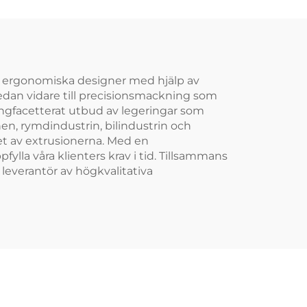
ar ergonomiska designer med hjälp av
edan vidare till precisionsmackning som
ångfacetterat utbud av legeringar som
n, rymdindustrin, bilindustrin och
et av extrusionerna. Med en
ylla våra klienters krav i tid. Tillsammans
 leverantör av högkvalitativa