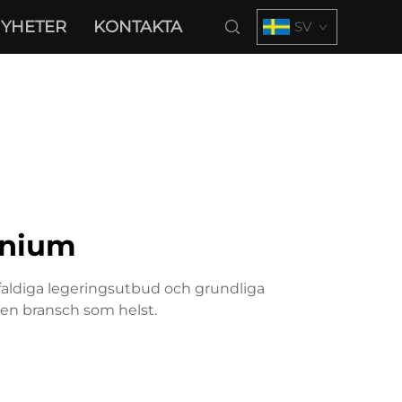
YHETER
KONTAKTA
SV
inium
faldiga legeringsutbud och grundliga
ken bransch som helst.