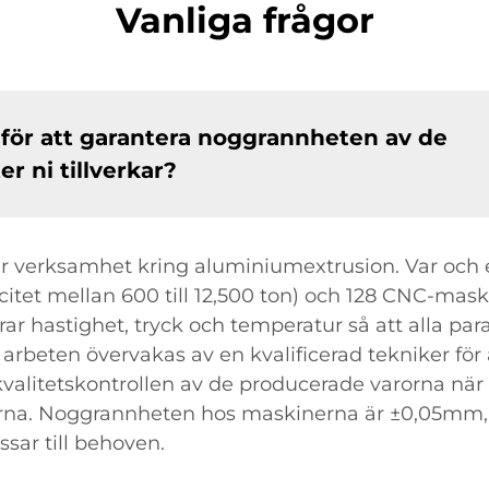
Vanliga frågor
g för att garantera noggrannheten av de
 ni tillverkar?
r verksamhet kring aluminiumextrusion. Var och e
tet mellan 600 till 12,500 ton) och 128 CNC-mas
ar hastighet, tryck och temperatur så att alla pa
beten övervakas av en kvalificerad tekniker för att
kvalitetskontrollen av de producerade varorna när
erna. Noggrannheten hos maskinerna är ±0,05mm, 
sar till behoven.