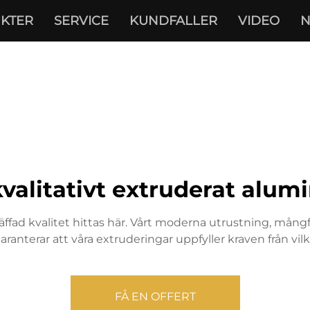
KTER
SERVICE
KUNDFALLER
VIDEO
N
valitativt extruderat alum
ffad kvalitet hittas här. Vårt moderna utrustning, mång
ranterar att våra extruderingar uppfyller kraven från vil
FÅ EN OFFERT