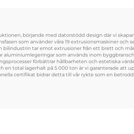
roduktionen, börjande med datorstödd design där vi skap
onsfasen som använder våra 19 extrusionsmaskiner och s
bilindustrin tar emot extrusioner från ett brett och m
derar aluminiumlegeringar som används inom byggbransche
ngsprocesser förbättrar hållbarheten och estetiska värd
en total lagerhalt på 5 000 ton är vi garanterade att uppf
ella certifikat bidrar detta till vår rykte som en betrodd