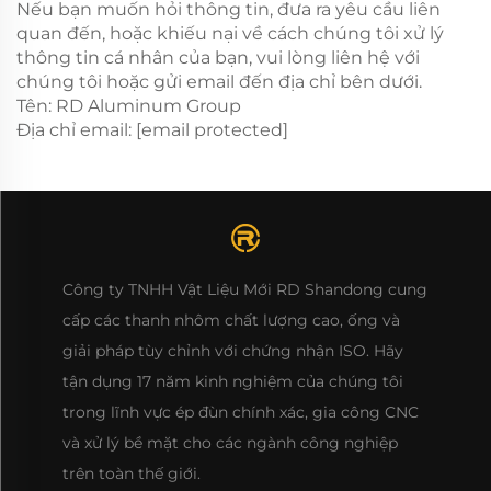
Nếu bạn muốn hỏi thông tin, đưa ra yêu cầu liên
quan đến, hoặc khiếu nại về cách chúng tôi xử lý
thông tin cá nhân của bạn, vui lòng liên hệ với
chúng tôi hoặc gửi email đến địa chỉ bên dưới.
Tên: RD Aluminum Group
Địa chỉ email:
[email protected]
Công ty TNHH Vật Liệu Mới RD Shandong cung
cấp các thanh nhôm chất lượng cao, ống và
giải pháp tùy chỉnh với chứng nhận ISO. Hãy
tận dụng 17 năm kinh nghiệm của chúng tôi
trong lĩnh vực ép đùn chính xác, gia công CNC
và xử lý bề mặt cho các ngành công nghiệp
trên toàn thế giới.