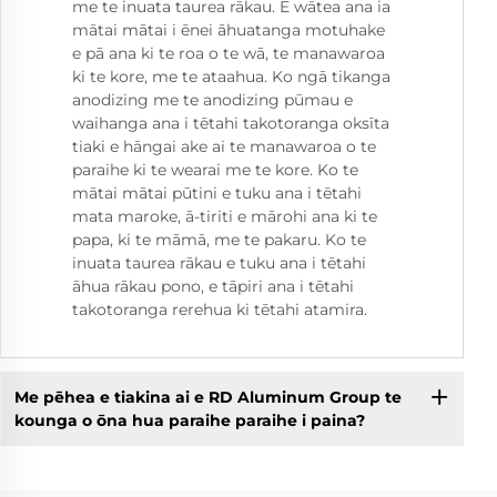
me te inuata taurea rākau. E wātea ana ia
mātai mātai i ēnei āhuatanga motuhake
e pā ana ki te roa o te wā, te manawaroa
ki te kore, me te ataahua. Ko ngā tikanga
anodizing me te anodizing pūmau e
waihanga ana i tētahi takotoranga oksīta
tiaki e hāngai ake ai te manawaroa o te
paraihe ki te wearai me te kore. Ko te
mātai mātai pūtini e tuku ana i tētahi
mata maroke, ā-tiriti e mārohi ana ki te
papa, ki te māmā, me te pakaru. Ko te
inuata taurea rākau e tuku ana i tētahi
āhua rākau pono, e tāpiri ana i tētahi
takotoranga rerehua ki tētahi atamira.
Me pēhea e tiakina ai e RD Aluminum Group te
kounga o ōna hua paraihe paraihe i paina?