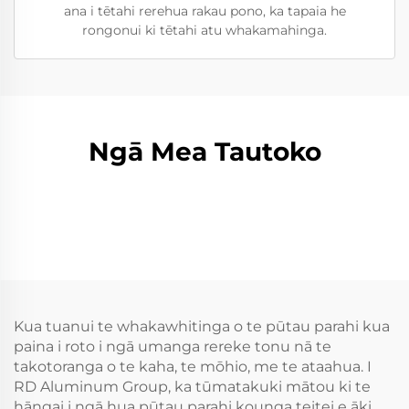
ana i tētahi rerehua rakau pono, ka tapaia he
rongonui ki tētahi atu whakamahinga.
Ngā Mea Tautoko
Kua tuanui te whakawhitinga o te pūtau parahi kua
paina i roto i ngā umanga rereke tonu nā te
takotoranga o te kaha, te mōhio, me te ataahua. I
RD Aluminum Group, ka tūmatakuki mātou ki te
hāngai i ngā hua pūtau parahi kounga teitei e āki