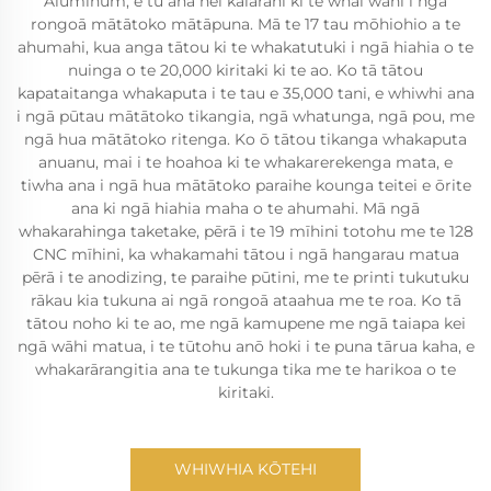
Aluminum, e tu ana hei kaiārahi ki te whai wāhi i ngā
rongoā mātātoko mātāpuna. Mā te 17 tau mōhiohio a te
ahumahi, kua anga tātou ki te whakatutuki i ngā hiahia o te
nuinga o te 20,000 kiritaki ki te ao. Ko tā tātou
kapataitanga whakaputa i te tau e 35,000 tani, e whiwhi ana
i ngā pūtau mātātoko tikangia, ngā whatunga, ngā pou, me
ngā hua mātātoko ritenga. Ko ō tātou tikanga whakaputa
anuanu, mai i te hoahoa ki te whakarerekenga mata, e
tiwha ana i ngā hua mātātoko paraihe kounga teitei e ōrite
ana ki ngā hiahia maha o te ahumahi. Mā ngā
whakarahinga taketake, pērā i te 19 mīhini totohu me te 128
CNC mīhini, ka whakamahi tātou i ngā hangarau matua
pērā i te anodizing, te paraihe pūtini, me te printi tukutuku
rākau kia tukuna ai ngā rongoā ataahua me te roa. Ko tā
tātou noho ki te ao, me ngā kamupene me ngā taiapa kei
ngā wāhi matua, i te tūtohu anō hoki i te puna tārua kaha, e
whakarārangitia ana te tukunga tika me te harikoa o te
kiritaki.
WHIWHIA KŌTEHI