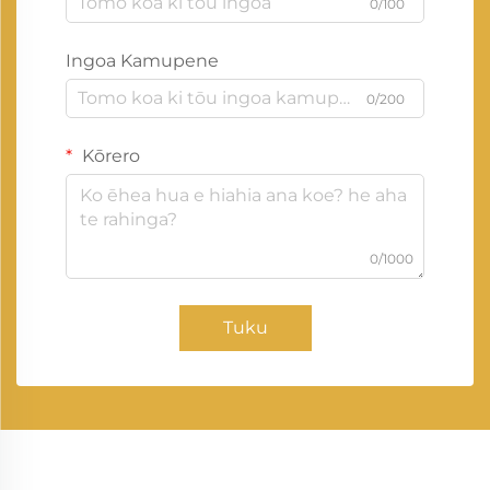
0/100
Ingoa Kamupene
0/200
Kōrero
0/1000
Tuku