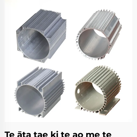
Te āta tae ki te ao me te