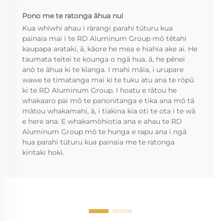
Pono me te ratonga āhua nui
Kua whiwhi ahau i rārangi parahi tūturu kua
painaia mai i te RD Aluminum Group mō tētahi
kaupapa arataki, ā, kāore he mea e hiahia ake ai. He
taumata teitei te kounga o ngā hua, ā, he pēnei
anō te āhua ki te kīanga. I mahi māia, i urupare
wawe te timatanga mai ki te tuku atu ana te rōpū
ki te RD Aluminum Group. I hoatu e rātou he
whakaaro pai mō te panonitanga e tika ana mō tā
mātou whakamahi, ā, i tiakina kia oti te ota i te wā
e here ana. E whakamōhiotia ana e ahau te RD
Aluminum Group mō te hunga e rapu ana i ngā
hua parahi tūturu kua painaia me te ratonga
kiritaki hoki.