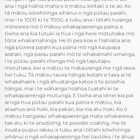
ana i ngā hiahia maha o ō mātou kiritaki o te ao. Ko
tā mātou kōwhiringa whānui o ngā pūtau parahi,
mai i te 1000 ki te 7000, e tuku ana i tētahi turanga
mōrearea mō ō mātou whakapaerenga paina, e
tiwha ana kia tutuki ia hua i ngā here motuhake mō
tōna whakamahinga. He iti pea koe e hiahiatia ana
ngā pūwera parahi kua paina mō ngā kaupapa
arataki, ngā parau parahi mō te whakamahi umanga,
i te pūtau parahi ritenga mō ngā taputapu
motuhake, kei a mātou te mātauranga me ngā rawa
hei tuku. Tā mātou tauira hāngai kotahi e taea ai te
whakahaere i ngā āhuatanga katoa o te prosihia
hāngai, mai i te wāhanga hoahoa tuatahi ki te
whakapaerenga mutunga. E tiwha ana tēnei kia pai
ai ngā hua pūtau parahi kua paina e mātou, kia
ataahua anō hoki, kia pakari, kia roa atu hoki. Ko ō
mātou hangarau whakapaerenga mata whakarewa,
tae atu ki te anodizing, te powder coating, me te
inuata puipui rakau, e tuku ana i tētahi kōwhiringa
whānui o ngā whakapaerenga hei tautoko i te āhua