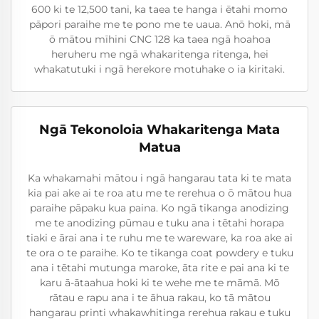
600 ki te 12,500 tani, ka taea te hanga i ētahi momo
pāpori paraihe me te pono me te uaua. Anō hoki, mā
ō mātou mīhini CNC 128 ka taea ngā hoahoa
heruheru me ngā whakaritenga ritenga, hei
whakatutuki i ngā herekore motuhake o ia kiritaki.
Ngā Tekonoloia Whakaritenga Mata
Matua
Ka whakamahi mātou i ngā hangarau tata ki te mata
kia pai ake ai te roa atu me te rerehua o ō mātou hua
paraihe pāpaku kua paina. Ko ngā tikanga anodizing
me te anodizing pūmau e tuku ana i tētahi horapa
tiaki e ārai ana i te ruhu me te wareware, ka roa ake ai
te ora o te paraihe. Ko te tikanga coat powdery e tuku
ana i tētahi mutunga maroke, āta rite e pai ana ki te
karu ā-ātaahua hoki ki te wehe me te māmā. Mō
rātau e rapu ana i te āhua rakau, ko tā mātou
hangarau printi whakawhitinga rerehua rakau e tuku