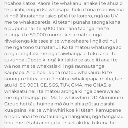
hoahoa katoa. Kāore i te whakanui anake i te āhua o
te parahi, engari ka whakapai hoki i tōna manawaroa
ki ngā āhuatanga taiao pērā i te korero, ngā ua UV,
me te whakaperetia. Ki tētahi pūnaha taonga kaha
e pupuri ana i te 5,000 tanihana taonga me te
nuinga i te 50,000 momo, kei a mātou ngā
rāwekenga kia taea ai te whakahaere i ngā oti nui
me ngā tono tūmatanui. Ko tā mātou whatunga ao
o ngā rangitaki me ngā taiwhanga e tuku ana i te
tukunga tūpoto ki ngā kiritaki o te ao, e iti ana i te
wā noa me te whakatiaki i ngā raunautanga
kaupapa. Anō hoki, ko tā mātou whakauru ki te
kounga e kitea ana i ō mātou whakapapa maha, tae
atu ki ISO 9001, CE, SGS, TUV, CMA, me CNAS, e
whakaatu nei i tā mātou aronga ki ngā paerewa ao
me ngā tikanga pai. Mā te whiriwhiri i RD Aluminum
Group hei tāu huinga mō ōu hiahia pūtau parahi
kua paina, kei te whiriwhiri koe ki tētahi kamupene
e hono ana i te mātauranga hangarau, ngā hangarau
hou, me tētahi aronga ki te kiritaki kia tukuna he