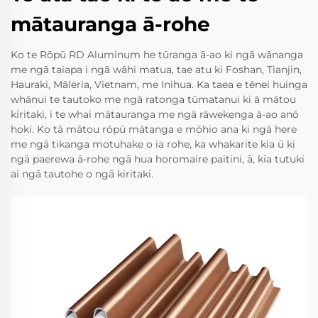
mātauranga ā-rohe
Ko te Rōpū RD Aluminum he tūranga ā-ao ki ngā wānanga
me ngā taiapa i ngā wāhi matua, tae atu ki Foshan, Tianjin,
Hauraki, Māleria, Vietnam, me Inihua. Ka taea e tēnei huinga
whānui te tautoko me ngā ratonga tūmatanui ki ā mātou
kiritaki, i te whai mātauranga me ngā rāwekenga ā-ao anō
hoki. Ko tā mātou rōpū mātanga e mōhio ana ki ngā here
me ngā tikanga motuhake o ia rohe, ka whakarite kia ū ki
ngā paerewa ā-rohe ngā hua horomaire paitini, ā, kia tutuki
ai ngā tautohe o ngā kiritaki.