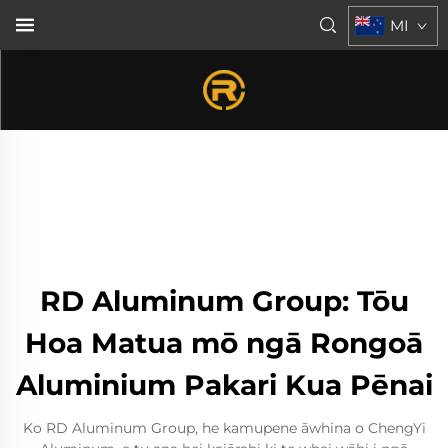
MI
RD Aluminum Group: Tōu
Hoa Matua mō ngā Rongoā
Aluminium Pakari Kua Pēnai
Ko RD Aluminum Group, he kamupene āwhina o ChengYi