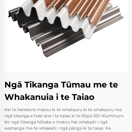
Ngā Tikanga Tūmau me te
Whakanuia i te Taiao
Kei te herekore matou ki te whakauru ki te whakauru me
ngā tikanga e tiaki ana i te taiao ki te Rōpū RD Aluminum.
Ko ngā tikanga hōtaka o matou hei whakaiti i ngā
waihanga me te whakaiti i ngā pānga ki te taiao. Ka