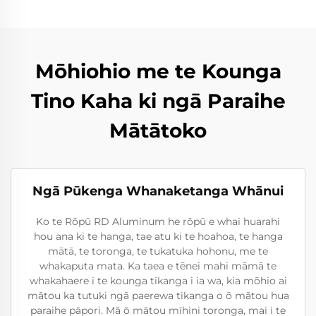
Mōhiohio me te Kounga
Tino Kaha ki ngā Paraihe
Mātātoko
Ngā Pūkenga Whanaketanga Whānui
Ko te Rōpū RD Aluminum he rōpū e whai huarahi
hou ana ki te hanga, tae atu ki te hoahoa, te hanga
mātā, te toronga, te tukatuka hohonu, me te
whakaputa mata. Ka taea e tēnei mahi māmā te
whakahaere i te kounga tikanga i ia wa, kia mōhio ai
mātou ka tutuki ngā paerewa tikanga o ō mātou hua
paraihe pāpori. Mā ō mātou mīhini toronga, mai i te