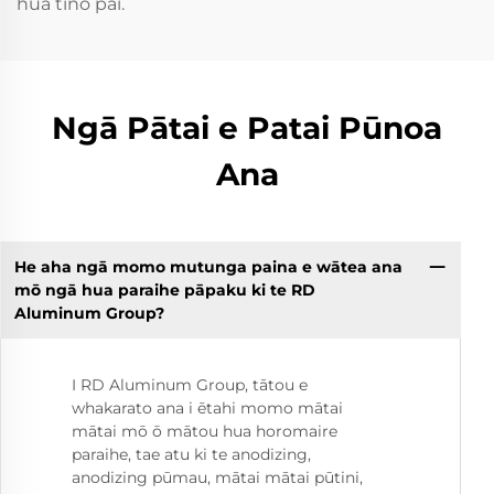
hua tino pai.
Ngā Pātai e Patai Pūnoa
Ana
He aha ngā momo mutunga paina e wātea ana
mō ngā hua paraihe pāpaku ki te RD
Aluminum Group?
I RD Aluminum Group, tātou e
whakarato ana i ētahi momo mātai
mātai mō ō mātou hua horomaire
paraihe, tae atu ki te anodizing,
anodizing pūmau, mātai mātai pūtini,