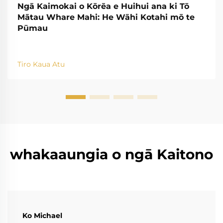
Ngā Kaimokai o Kōrēa e Huihui ana ki Tō
Mātau Whare Mahi: He Wāhi Kotahi mō te
Pūmau
Tiro Kaua Atu
whakaaungia o ngā Kaitono
Ko Michael