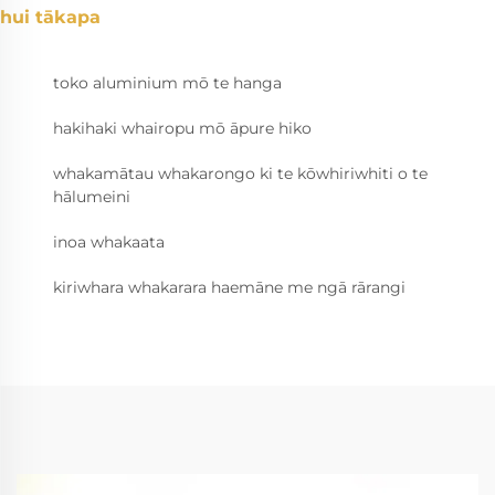
hui tākapa
toko aluminium mō te hanga
hakihaki whairopu mō āpure hiko
whakamātau whakarongo ki te kōwhiriwhiti o te
hālumeini
inoa whakaata
kiriwhara whakarara haemāne me ngā rārangi