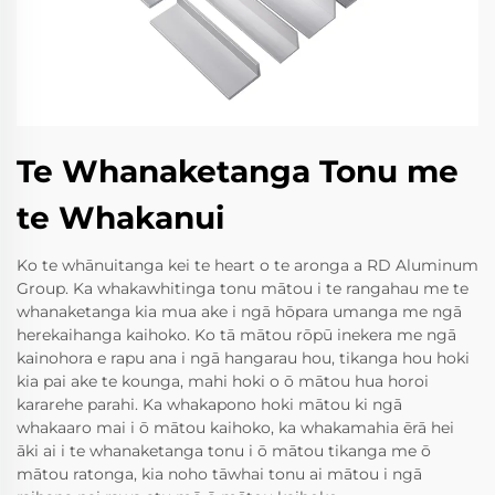
Te Whanaketanga Tonu me
te Whakanui
Ko te whānuitanga kei te heart o te aronga a RD Aluminum
Group. Ka whakawhitinga tonu mātou i te rangahau me te
whanaketanga kia mua ake i ngā hōpara umanga me ngā
herekaihanga kaihoko. Ko tā mātou rōpū inekera me ngā
kainohora e rapu ana i ngā hangarau hou, tikanga hou hoki
kia pai ake te kounga, mahi hoki o ō mātou hua horoi
kararehe parahi. Ka whakapono hoki mātou ki ngā
whakaaro mai i ō mātou kaihoko, ka whakamahia ērā hei
āki ai i te whanaketanga tonu i ō mātou tikanga me ō
mātou ratonga, kia noho tāwhai tonu ai mātou i ngā