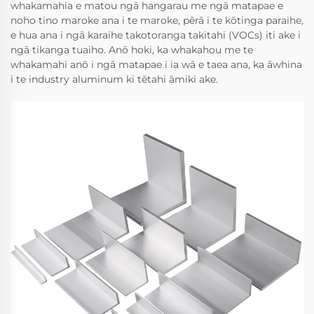
whakamahia e matou ngā hangarau me ngā matapae e
noho tino maroke ana i te maroke, pērā i te kōtinga paraihe,
e hua ana i ngā karaihe takotoranga takitahi (VOCs) iti ake i
ngā tikanga tuaiho. Anō hoki, ka whakahou me te
whakamahi anō i ngā matapae i ia wā e taea ana, ka āwhina
i te industry aluminum ki tētahi āmiki ake.