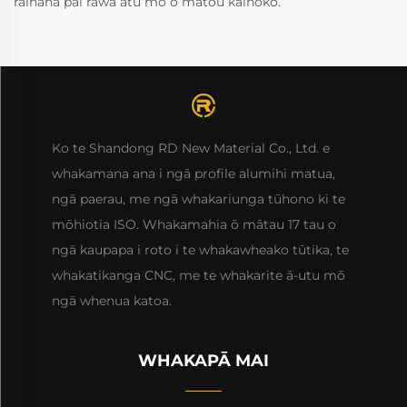
raihana pai rawa atu mō ō mātou kaihoko.
Ko te Shandong RD New Material Co., Ltd. e
whakamana ana i ngā profile alumihi matua,
ngā paerau, me ngā whakariunga tūhono ki te
mōhiotia ISO. Whakamahia ō mātau 17 tau o
ngā kaupapa i roto i te whakawheako tūtika, te
whakatikanga CNC, me te whakarite ā-utu mō
ngā whenua katoa.
WHAKAPĀ MAI