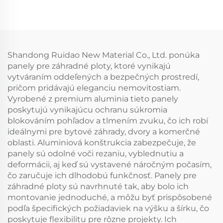
Shandong Ruidao New Material Co., Ltd. ponúka
panely pre záhradné ploty, ktoré vynikajú
vytváraním oddeľených a bezpečných prostredí,
pričom pridávajú eleganciu nemovitostiam.
Vyrobené z premium aluminia tieto panely
poskytujú vynikajúcu ochranu súkromia
blokováním pohľadov a tlmením zvuku, čo ich robí
ideálnymi pre bytové záhrady, dvory a komerčné
oblasti. Aluminiová konštrukcia zabezpečuje, že
panely sú odolné voči rezaniu, vyblednutiu a
deformácii, aj keď sú vystavené náročným počasím,
čo zaručuje ich dlhodobú funkčnosť. Panely pre
záhradné ploty sú navrhnuté tak, aby bolo ich
montovanie jednoduché, a môžu byť prispôsobené
podľa špecifických požiadaviek na výšku a šírku, čo
poskytuje flexibilitu pre rôzne projekty. Ich