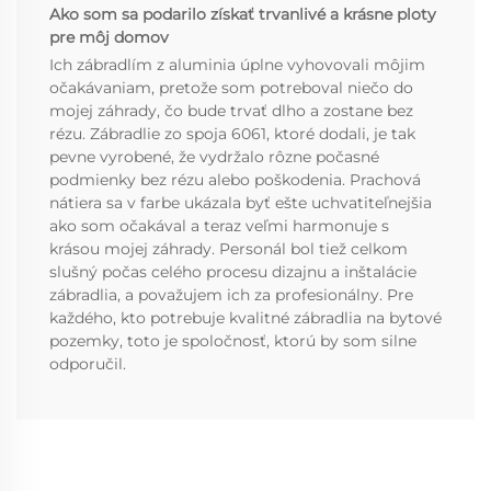
Ako som sa podarilo získať trvanlivé a krásne ploty
pre môj domov
Ich zábradlím z aluminia úplne vyhovovali môjim
očakávaniam, pretože som potreboval niečo do
mojej záhrady, čo bude trvať dlho a zostane bez
rézu. Zábradlie zo spoja 6061, ktoré dodali, je tak
pevne vyrobené, že vydržalo rôzne počasné
podmienky bez rézu alebo poškodenia. Prachová
nátiera sa v farbe ukázala byť ešte uchvatiteľnejšia
ako som očakával a teraz veľmi harmonuje s
krásou mojej záhrady. Personál bol tiež celkom
slušný počas celého procesu dizajnu a inštalácie
zábradlia, a považujem ich za profesionálny. Pre
každého, kto potrebuje kvalitné zábradlia na bytové
pozemky, toto je spoločnosť, ktorú by som silne
odporučil.