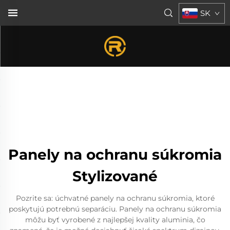
SK
Panely na ochranu súkromia
Stylizované
Pozrite sa: úchvatné panely na ochranu súkromia, ktoré
poskytujú potrebnú separáciu. Panely na ochranu súkromia
môžu byť vyrobené z najlepšej kvality aluminia, čo