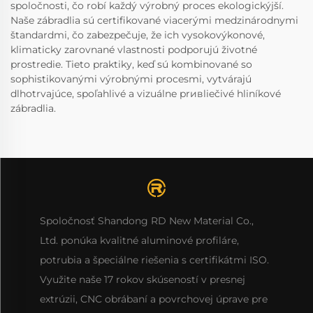
spoločnosti, čo robí každý výrobný proces ekologickýjší.
Naše zábradlia sú certifikované viacerými medzinárodnymi
štandardmi, čo zabezpečuje, že ich vysokovýkonové,
klimaticky zarovnané vlastnosti podporujú životné
prostredie. Tieto praktiky, keď sú kombinované so
sophistikovanými výrobnými procesmi, vytvárajú
dlhotrvajúce, spoľahlivé a vizuálne prивliečivé hliníkové
zábradlia.
Spoločnosť Shandong RD New Material Co.,
Ltd. ponúka kvalitné aluminové profiláre,
potrubia a špeciálne riešenia s certifikátmi ISO.
Využite naše 17 rokov skúseností v presnej
extrúzii, CNC obrábaní a povrchovej úprave pre