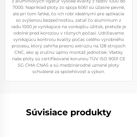
z aluminiových ligatúr vysoké kvality z radov 1000 do
7000. Napríklad ploty zo spoja 6061 sú úžasne pevné,
ale pri tom ľahké, čo ich robí ideálnymi pre aplikácie
so zvýšenou bezpečnosťou, zatiaľ čo aluminium z
radu 1000 je vynikajúce na vonkajšiu úžitok, pretože je
odolné pred koroziou v rôznych počasí. Udržiavame
vynikajúcu kontrolu kvality počas celého výrobného
procesu, ktorý zahŕňa presnú extrúziu na 128 strojoch
CNC, ako aj zručnú úplnú montáž jednotiek. Všetky
naše ploty sú certifikované korunou TÜV ISO 9001 CE
SG CMA CNAS a sú medzinárodné uznané ploty
schválené za spolehlivosť a výkon.
Súvisiace produkty