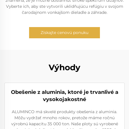
znamená, že je možné dosiahnuť široké spektrum dizajnov.
Vyberte ich, aby ste vytvorili uklidňujúcu refúgiu v svojom
čarodajnom vonkajšom dieladle a záhrade.
Získajte cenovú ponuku
Výhody
Obešenie z aluminia, ktoré je trvanlivé a
vysokojakostné
ALUMINCO má skvelé produkty obešenia z aluminia.
Môžu vydržať mnoho rokov, pretože máme ročnú
výrobnú kapacitu 35 000 ton. Naše ploty sú vyrobené