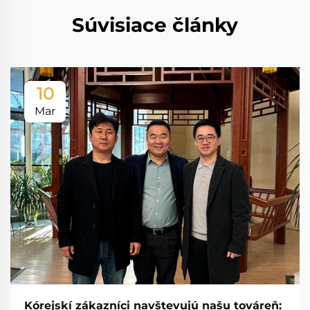
Súvisiace články
10
Mar
Kórejskí zákazníci navštevujú našu továreň: